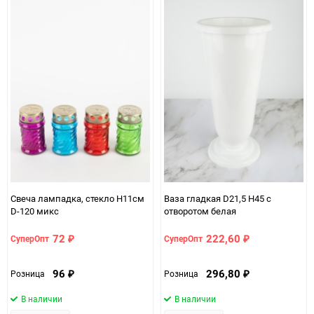
Свеча лампадка, стекло H11см
Ваза гладкая D21,5 H45 с
D-120 микс
отворотом белая
72
222,60
СуперОпт
СуперОпт
₽
₽
96
296,80
Розница
Розница
₽
₽
В наличии
В наличии