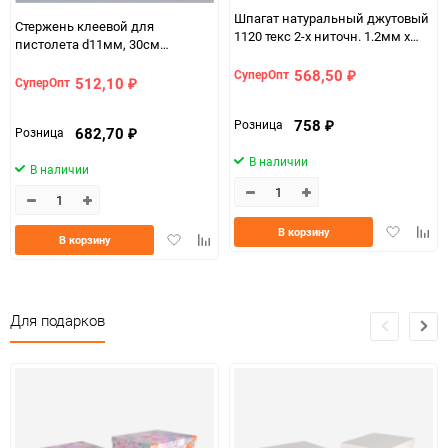
Шпагат натуральный джутовый
Стержень клеевой для
1120 текс 2-х ниточн. 1.2мм х
пистолета d11мм, 30см
1.5кг
прозрачный 1кг (≈33шт)
568,50
СуперОпт
₽
512,10
СуперОпт
₽
758
Розница
₽
682,70
Розница
₽
В наличии
В наличии
Добавить
Доба
В корзину
Добавить
Добавить
В корзину
в
к
в
к
избранно
срав
избранное
сравнению
Для подарков