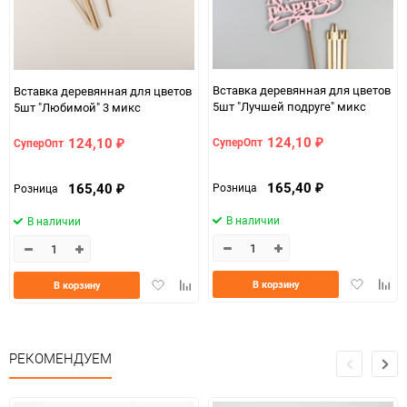
Вставка деревянная для цветов
Вставка деревянная для цветов
5шт "Лучшей подруге" микс
5шт "Любимой" 3 микс
124,10
124,10
СуперОпт
СуперОпт
₽
₽
165,40
165,40
Розница
Розница
₽
₽
В наличии
В наличии
Добавить
Доба
Добавить
Добавить
В корзину
В корзину
в
к
в
к
избранно
срав
избранное
сравнению
РЕКОМЕНДУЕМ