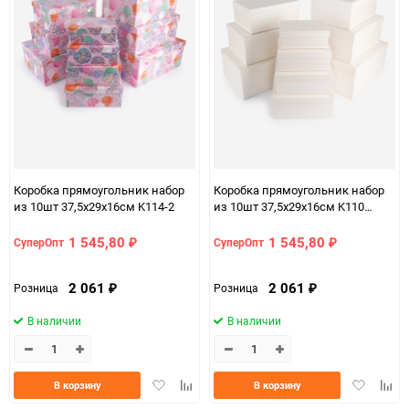
Коробка прямоугольник набор
Коробка прямоугольник набор
из 10шт 37,5х29х16см K114-2
из 10шт 37,5х29х16см K110
белый
1 545,80
1 545,80
СуперОпт
СуперОпт
₽
₽
2 061
2 061
Розница
Розница
₽
₽
В наличии
В наличии
Добавить
Добавить
Добавить
Доба
В корзину
В корзину
в
к
в
к