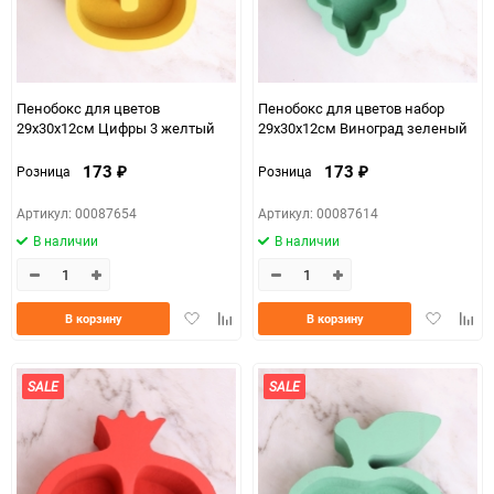
Пенобокс для цветов
Пенобокс для цветов набор
29х30х12см Цифры 3 желтый
29х30х12см Виноград зеленый
173
173
Розница
Розница
₽
₽
Артикул: 00087654
Артикул: 00087614
В наличии
В наличии
Добавить
Добавить
Добавить
Доба
В корзину
В корзину
в
к
в
к
избранное
сравнению
избранно
срав
SALE
SALE