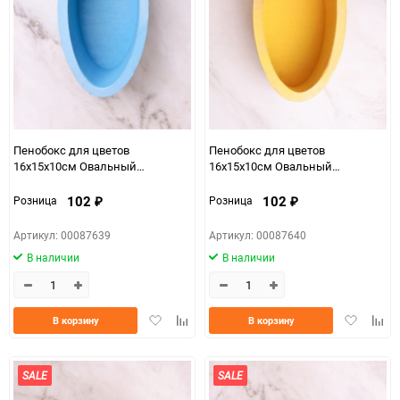
150
Пенобокс для цветов
Пенобокс для цветов
16х15х10см Овальный
16х15х10см Овальный
перламутр голубой
перламутр желтый
102
102
Розница
Розница
₽
₽
Артикул: 00087639
Артикул: 00087640
В наличии
В наличии
Добавить
Добавить
Добавить
Доба
В корзину
В корзину
в
к
в
к
избранное
сравнению
избранно
срав
SALE
SALE