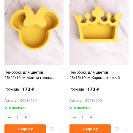
Пенобокс для цветов
Пенобокс для цветов
25х22х10см Минни голова
28х15х10см Корона желтый
желтый
173
173
Розница
Розница
₽
₽
Артикул: 00087594
Артикул: 00087590
В наличии
В наличии
Добавить
Добавить
Добавить
Доба
В корзину
В корзину