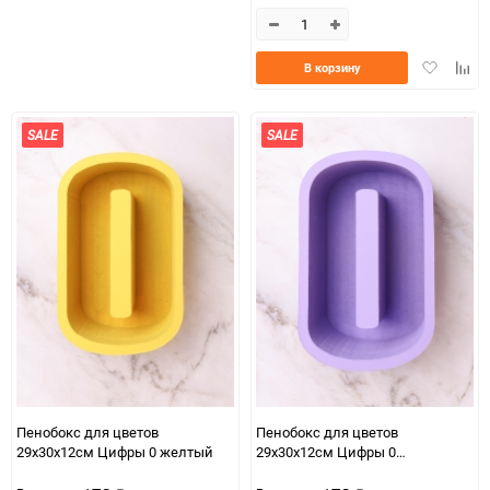
избранное
сравнению
Добавить
Доба
В корзину
в
к
избранно
срав
SALE
SALE
Пенобокс для цветов
Пенобокс для цветов
29х30х12см Цифры 0 желтый
29х30х12см Цифры 0
сиреневый