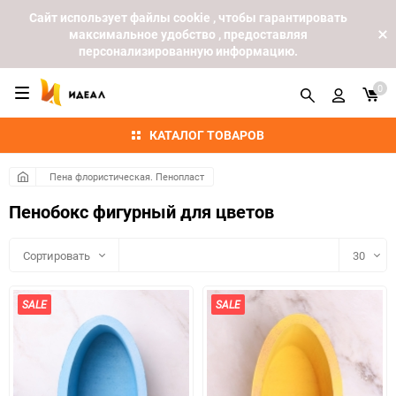
Cайт использует файлы cookie , чтобы гарантировать
максимальное удобство , предоставляя
персонализированную информацию.
0
КАТАЛОГ ТОВАРОВ
Пена флористическая. Пенопласт
Пенобокс фигурный для цветов
Сортировать
30
30
SALE
SALE
60
90