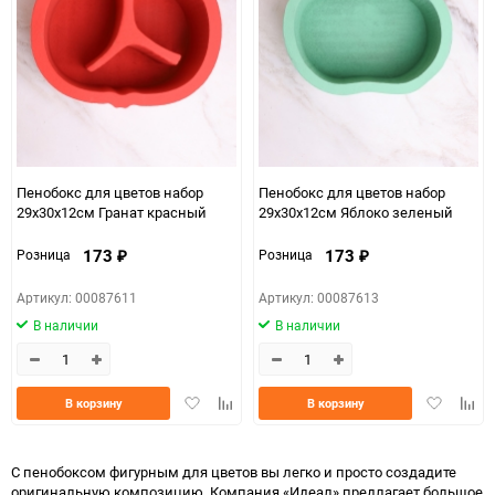
Пенобокс для цветов набор
Пенобокс для цветов набор
29х30х12см Гранат красный
29х30х12см Яблоко зеленый
173
173
Розница
Розница
₽
₽
Артикул: 00087611
Артикул: 00087613
В наличии
В наличии
Добавить
Добавить
Добавить
Доба
В корзину
В корзину
в
к
в
к
избранное
сравнению
избранно
срав
С пенобоксом фигурным для цветов вы легко и просто создадите
оригинальную композицию. Компания «Идеал» предлагает большое