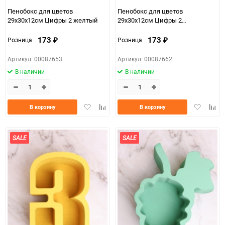
Пенобокс для цветов
Пенобокс для цветов
29х30х12см Цифры 2 желтый
29х30х12см Цифры 2
сиреневый
173
173
Розница
Розница
₽
₽
Артикул: 00087653
Артикул: 00087662
В наличии
В наличии
Добавить
Добавить
Добавить
Доба
В корзину
В корзину
в
к
в
к
избранное
сравнению
избранно
срав
SALE
SALE