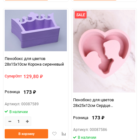
в
к
в
к
избранное
сравнению
избранно
срав
SALE
Пенобокс для цветов
28х15х10см Корона сиреневый
129,80
СуперОпт
₽
173
Розница
₽
Пенобокс для цветов
Артикул: 00087589
28х25х12см Сердце
Миша+Маша розовый
В наличии
173
Розница
₽
Артикул: 00087586
Добавить
Добавить
В корзину
В наличии
в
к