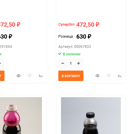
472,50
472,50
СуперОпт
₽
₽
630
630
Розница
₽
₽
0091854
Артикул: 00067833
и
В наличии
Быстрый
Добавить
Добавить
Быстрый
Добавить
Добавит
У
В КОРЗИНУ
просмотр
в
к
просмотр
в
к
избранное
сравнению
избранное
сравнен