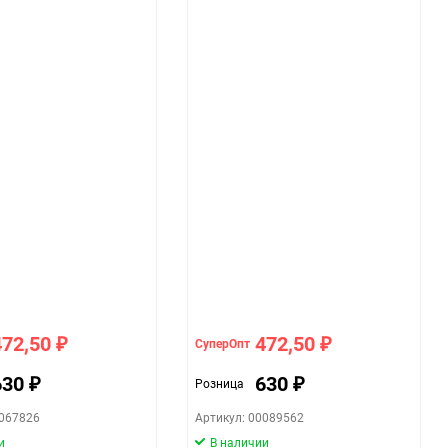
472,50
472,50
СуперОпт
₽
₽
630
630
Розница
₽
₽
0067826
Артикул: 00089562
и
В наличии