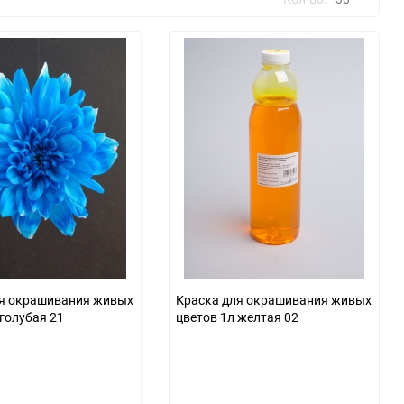
30
60
90
150
ля окрашивания живых
Краска для окрашивания живых
 голубая 21
цветов 1л желтая 02