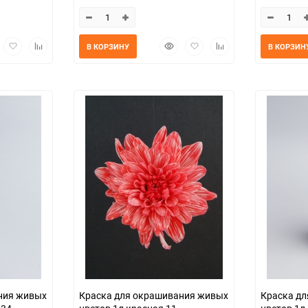
трый
Добавить
Добавить
Быстрый
Добавить
Добавить
В КОРЗИНУ
В КОРЗИН
мотр
в
к
просмотр
в
к
избранное
сравнению
избранное
сравнению
ния живых
Краска для окрашивания живых
Краска д