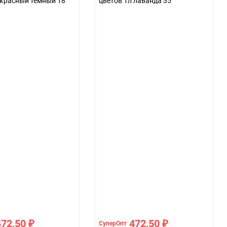
 красный темный 18
цветов 1л лаванда 35
472,50
472,50
СуперОпт
₽
₽