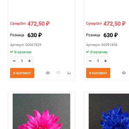
472,50
472,50
СуперОпт
СуперОпт
₽
₽
630
630
Розница
Розница
₽
₽
Артикул: 00067829
Артикул: 00091856
В наличии
В наличии
Быстрый
Добавить
Добавить
Быс
В КОРЗИНУ
В КОРЗИНУ
просмотр
в
к
прос
избранное
сравнению