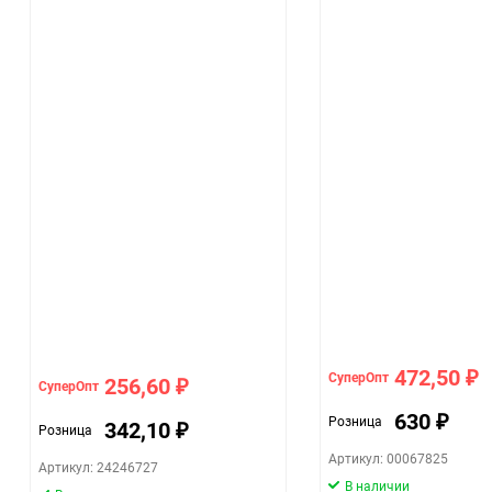
472,50
СуперОпт
₽
256,60
СуперОпт
₽
630
Розница
₽
342,10
Розница
₽
Артикул: 00067825
Артикул: 24246727
В наличии