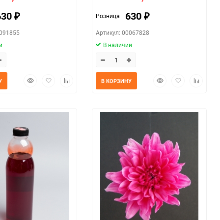
630
630
Розница
₽
₽
0091855
Артикул: 00067828
и
В наличии
Быстрый
Добавить
Добавить
Быстрый
Добавить
Добавит
У
В КОРЗИНУ
просмотр
в
к
просмотр
в
к
избранное
сравнению
избранное
сравнен