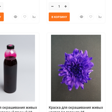
Быстрый
Добавить
Добавить
Быстрый
Добавить
Добавит
У
В КОРЗИНУ
просмотр
в
к
просмотр
в
к
избранное
сравнению
избранное
сравнен
ля окрашивания живых
Краска для окрашивания живых