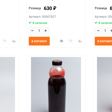
630
Розница
Розница
₽
Артикул: 00067827
Артикул: 0
В наличии
В наличи
трый
Добавить
Добавить
Быстрый
Добавить
Добавить
В КОРЗИНУ
В КОРЗИН
мотр
в
к
просмотр
в
к
избранное
сравнению
избранное
сравнению