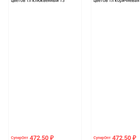
цветов 1л клюквенный 13
цветов 1л коричневая
472,50
472,50
СуперОпт
СуперОпт
₽
₽