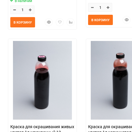
В наличии
Быс
В КОРЗИНУ
Быстрый
Добавить
Добавить
В КОРЗИНУ
прос
просмотр
в
к
избранное
сравнению
Краска для окрашивания живых
Краска для окрашива