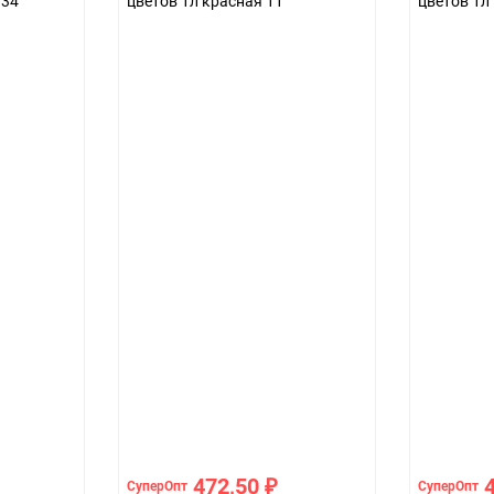
 34
цветов 1л красная 11
цветов 1л
472,50
СуперОпт
СуперОпт
₽