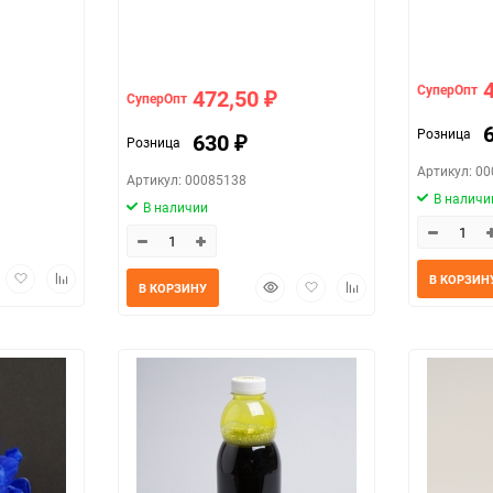
СуперОпт
472,50
СуперОпт
₽
Розница
630
Розница
₽
Артикул: 0
Артикул: 00085138
В наличи
В наличии
трый
Добавить
Добавить
В КОРЗИН
Быстрый
Добавить
Добавить
В КОРЗИНУ
мотр
в
к
просмотр
в
к
избранное
сравнению
избранное
сравнению