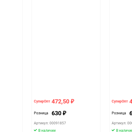
472,50
СуперОпт
СуперОпт
₽
630
Розница
Розница
₽
Артикул: 00091857
Артикул: 0
В наличии
В наличи