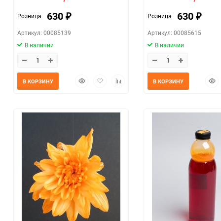
630
630
Розница
Розница
₽
₽
Артикул: 00085139
Артикул: 00085615
В наличии
В наличии
Быстрый
Добавить
Добавить
Быс
В КОРЗИНУ
В КОРЗИНУ
просмотр
в
к
прос
избранное
сравнению