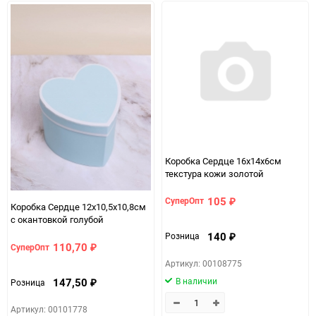
Коробка Сердце 16х14х6см
текстура кожи золотой
105
СуперОпт
₽
Коробка Сердце 12х10,5х10,8см
с окантовкой голубой
140
Розница
₽
110,70
СуперОпт
₽
Артикул: 00108775
В наличии
147,50
Розница
₽
Артикул: 00101778