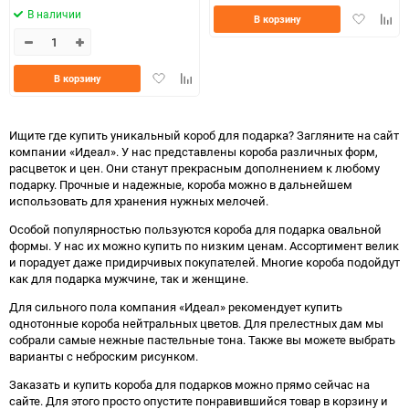
В наличии
Добавить
Доба
В корзину
в
к
избранно
срав
Добавить
Добавить
В корзину
в
к
избранное
сравнению
Ищите где купить уникальный короб для подарка? Загляните на сайт
компании «Идеал». У нас представлены короба различных форм,
расцветок и цен. Они станут прекрасным дополнением к любому
подарку. Прочные и надежные, короба можно в дальнейшем
использовать для хранения нужных мелочей.
Особой популярностью пользуются короба для подарка овальной
формы. У нас их можно купить по низким ценам. Ассортимент велик
и порадует даже придирчивых покупателей. Многие короба подойдут
как для подарка мужчине, так и женщине.
Для сильного пола компания «Идеал» рекомендует купить
однотонные короба нейтральных цветов. Для прелестных дам мы
собрали самые нежные пастельные тона. Также вы можете выбрать
варианты с неброским рисунком.
Заказать и купить короба для подарков можно прямо сейчас на
сайте. Для этого просто опустите понравившийся товар в корзину и