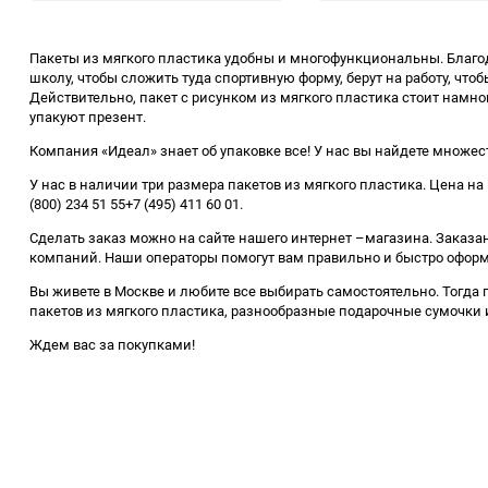
избранное
сравнению
Пакеты из мягкого пластика удобны и многофункциональны. Благо
школу, чтобы сложить туда спортивную форму, берут на работу, чт
Действительно, пакет с рисунком из мягкого пластика стоит намног
упакуют презент.
Компания «Идеал» знает об упаковке все! У нас вы найдете множес
У нас в наличии три размера пакетов из мягкого пластика. Цена на
(800) 234 51 55+7 (495) 411 60 01.
Сделать заказ можно на сайте нашего интернет –магазина. Заказ
компаний. Наши операторы помогут вам правильно и быстро оформить
Вы живете в Москве и любите все выбирать самостоятельно. Тогда 
пакетов из мягкого пластика, разнообразные подарочные сумочки 
Ждем вас за покупками!