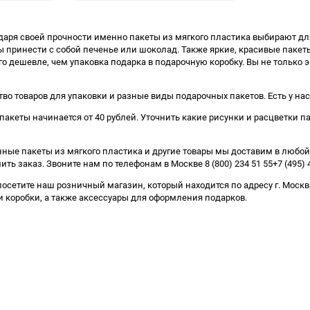
избранное
сравнению
избранное
сравнению
даря своей прочности именно пакеты из мягкого пластика выбирают д
обы принести с собой печенье или шоколад. Также яркие, красивые паке
о дешевле, чем упаковка подарка в подарочную коробку. Вы не только э
тво товаров для упаковки и разные виды подарочных пакетов. Есть у на
 пакеты начинается от 40 рублей. Уточнить какие рисунки и расцветки 
анные пакеты из мягкого пластика и другие товары мы доставим в люб
 заказ. Звоните нам по телефонам в Москве 8 (800) 234 51 55+7 (495) 4
посетите наш розничный магазин, который находится по адресу г. Москв
и коробки, а также аксессуары для оформления подарков.