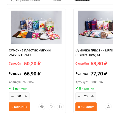
Сумочка пластик мягкий
Сумочка пластик мяг
26х23х10см; S
30х30х10см; M
50,20
58,30
СуперОпт
СуперОпт
₽
₽
66,90
77,70
Розница
Розница
₽
₽
Артикул: 76800595
Артикул: 00000596
В наличии
В наличии
Быстрый
Добавить
Добавить
Быс
В КОРЗИНУ
В КОРЗИНУ
просмотр
в
к
прос