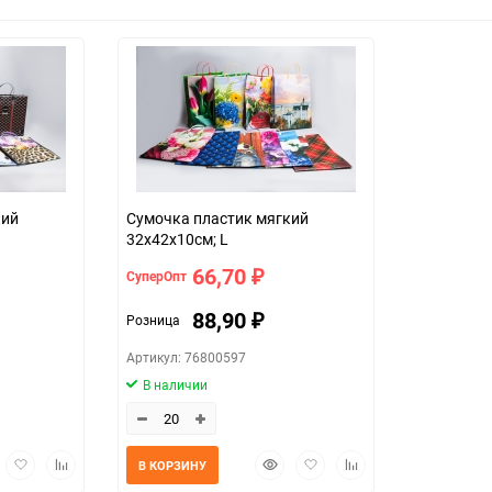
кий
Сумочка пластик мягкий
32х42х10см; L
66,70
СуперОпт
₽
88,90
Розница
₽
Артикул: 76800597
В наличии
трый
Добавить
Добавить
Быстрый
Добавить
Добавить
В КОРЗИНУ
мотр
в
к
просмотр
в
к