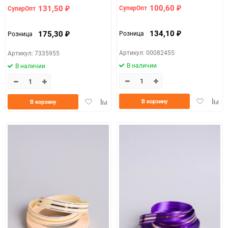
100,60
131,50
СуперОпт
СуперОпт
₽
₽
134,10
175,30
Розница
Розница
₽
₽
Артикул: 00082455
Артикул: 7335955
В наличии
В наличии
Добавить
Доба
Добавить
Добавить
В корзину
В корзину
в
к
в
к
избранно
срав
избранное
сравнению