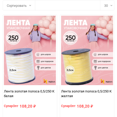
Сортировать
30
30
60
90
150
Лента золотая полоса 0,5/250 К
Лента золотая полоса 0,5/250 К
белая
желтая
108,20
108,20
СуперОпт
СуперОпт
₽
₽