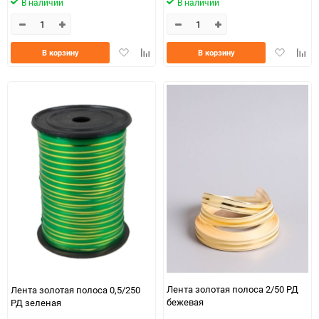
В наличии
В наличии
Добавить
Добавить
Добавить
Доба
В корзину
В корзину
в
к
в
к
избранное
сравнению
избранно
срав
Лента золотая полоса 2/50 РД
Лента золотая полоса 0,5/250
бежевая
РД зеленая