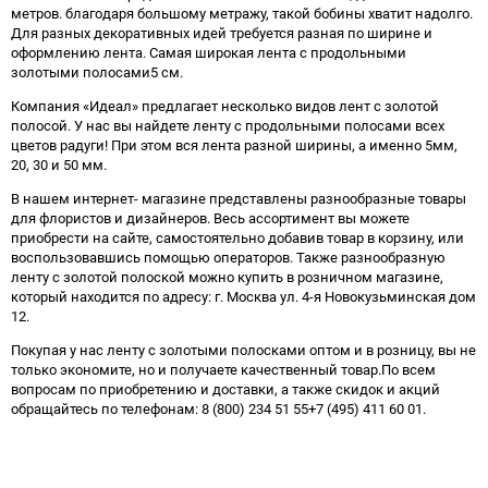
метров. благодаря большому метражу, такой бобины хватит надолго.
Для разных декоративных идей требуется разная по ширине и
оформлению лента. Самая широкая лента с продольными
золотыми полосами5 см.
Компания «Идеал» предлагает несколько видов лент с золотой
полосой. У нас вы найдете ленту с продольными полосами всех
цветов радуги! При этом вся лента разной ширины, а именно 5мм,
20, 30 и 50 мм.
В нашем интернет- магазине представлены разнообразные товары
для флористов и дизайнеров. Весь ассортимент вы можете
приобрести на сайте, самостоятельно добавив товар в корзину, или
воспользовавшись помощью операторов. Также разнообразную
ленту с золотой полоской можно купить в розничном магазине,
который находится по адресу: г. Москва ул. 4-я Новокузьминская дом
12.
Покупая у нас ленту с золотыми полосками оптом и в розницу, вы не
только экономите, но и получаете качественный товар.По всем
вопросам по приобретению и доставки, а также скидок и акций
обращайтесь по телефонам: 8 (800) 234 51 55+7 (495) 411 60 01.