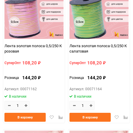
Лента золотая полоса 0,5/250 К
Лента золотая полоса 0,5/250 К
розовая
салатовая
108,20
108,20
СуперОпт
СуперОпт
₽
₽
144,20
144,20
Розница
Розница
₽
₽
Артикул: 00071162
Артикул: 00071164
В наличии
В наличии
Добавить
Добавить
Добавить
Доба
В корзину
В корзину
в
к
в
к
избранное
сравнению
избранно
срав