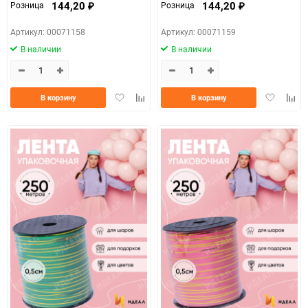
144,20
144,20
Розница
Розница
₽
₽
Артикул: 00071158
Артикул: 00071159
В наличии
В наличии
Добавить
Добавить
Добавить
Доба
В корзину
В корзину
в
к
в
к
избранное
сравнению
избранно
срав