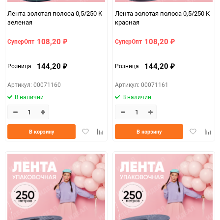
Лента золотая полоса 0,5/250 К
Лента золотая полоса 0,5/250 К
зеленая
красная
108,20
108,20
СуперОпт
СуперОпт
₽
₽
144,20
144,20
Розница
Розница
₽
₽
Артикул: 00071160
Артикул: 00071161
В наличии
В наличии
Добавить
Добавить
Добавить
Доба
В корзину
В корзину
в
к
в
к
избранное
сравнению
избранно
срав