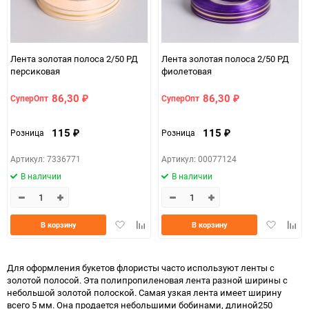
Лента золотая полоса 2/50 РД
Лента золотая полоса 2/50 РД
персиковая
фиолетовая
86,30
86,30
СуперОпт
СуперОпт
₽
₽
115
115
Розница
Розница
₽
₽
Артикул: 7336771
Артикул: 00077124
В наличии
В наличии
Добавить
Добавить
Добавить
Доба
В корзину
В корзину
в
к
в
к
избранное
сравнению
избранно
срав
Для оформления букетов флористы часто используют ленты с
золотой полосой. Эта полипропиленовая лента разной ширины с
небольшой золотой полоской. Самая узкая лента имеет ширину
всего 5 мм. Она продается небольшими бобинами, длиной250