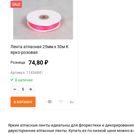
SALE
Лента атласная 25мм х 30м К
ярко-розовая
74,80
Розница
₽
Артикул: 11436841
В наличии
Быстрый
Добавить
Добавить
В КОРЗИНУ
просмотр
в
к
избранное
сравнению
Яркие атласные ленты идеальны для флористики и декорирования. О
двухсторонние атласные ленты. Купить их по низкой цене можно в 