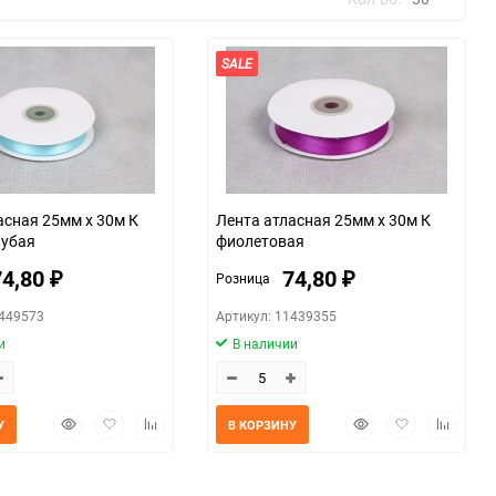
SALE
30
60
90
150
асная 25мм х 30м К
Лента атласная 25мм х 30м К
лубая
фиолетовая
74,80
74,80
Розница
₽
₽
1449573
Артикул: 11439355
и
В наличии
Быстрый
Добавить
Добавить
Быстрый
Добавить
Добавит
У
В КОРЗИНУ
просмотр
в
к
просмотр
в
к
избранное
сравнению
избранное
сравнен