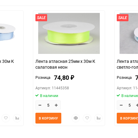
SALE
SALE
х 30м К
Лента атласная 25мм х 30м К
Лента атл
салатовая неон
светло-го
74,80
Розница
Розница
₽
Артикул: 11445358
Артикул: 1
В наличии
В наличи
трый
Добавить
Добавить
Быстрый
Добавить
Добавить
В КОРЗИНУ
В КОРЗИН
мотр
в
к
просмотр
в
к
избранное
сравнению
избранное
сравнению