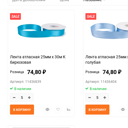
SALE
SALE
Лента атласная 25мм х 30м К
Лента атласная 25мм 
бирюзовая
голубая
74,80
74,80
Розница
Розница
₽
₽
Артикул: 11436839
Артикул: 11436404
В наличии
В наличии
Быстрый
Добавить
Добавить
Быс
В КОРЗИНУ
В КОРЗИНУ
просмотр
в
к
прос
избранное
сравнению