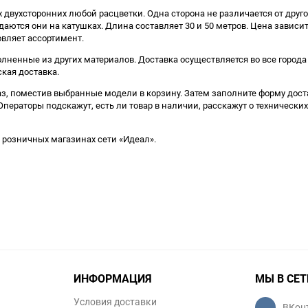
 двухсторонних любой расцветки. Одна сторона не различается от дру
ются они на катушках. Длина составляет 30 и 50 метров. Цена зависит о
овляет ассортимент.
полненные из других материалов. Доставка осуществляется во все город
кая доставка.
з, поместив выбранные модели в корзину. Затем заполните форму доста
ператоры подскажут, есть ли товар в наличии, расскажут о технических
 розничных магазинах сети «Идеал».
ИНФОРМАЦИЯ
МЫ В СЕТ
Условия доставки
ВКон