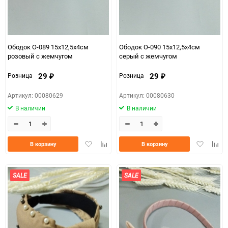
Ободок О-089 15х12,5х4см
Ободок О-090 15х12,5х4см
розовый с жемчугом
серый с жемчугом
29
29
Розница
Розница
₽
₽
Артикул: 00080629
Артикул: 00080630
В наличии
В наличии
Добавить
Добавить
Добавить
Доба
В корзину
В корзину
в
к
в
к
избранное
сравнению
избранно
срав
SALE
SALE