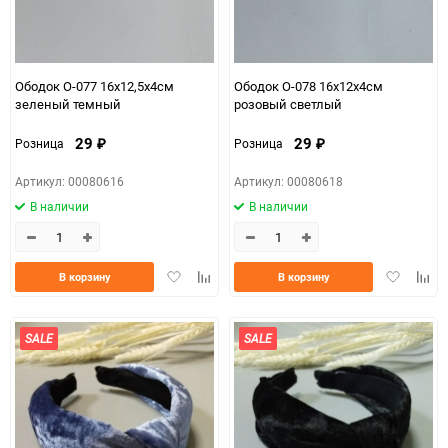
Ободок О-077 16х12,5х4см
Ободок О-078 16х12х4см
зеленый темный
розовый светлый
29
29
Розница
Розница
₽
₽
Артикул: 00080616
Артикул: 00080618
В наличии
В наличии
Добавить
Добавить
Добавить
Доба
В корзину
В корзину
в
к
в
к
избранное
сравнению
избранно
срав
SALE
SALE