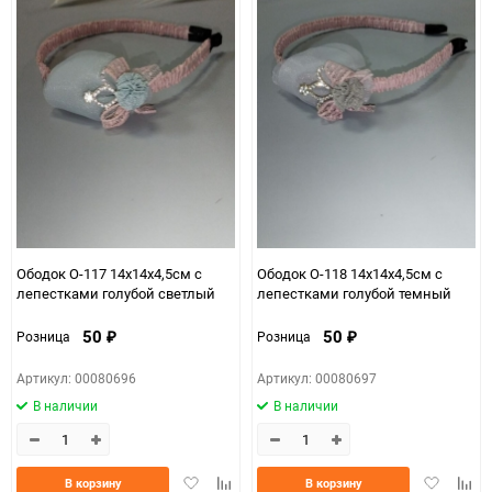
Ободок О-117 14х14х4,5см с
Ободок О-118 14х14х4,5см с
лепестками голубой светлый
лепестками голубой темный
50
50
Розница
Розница
₽
₽
Артикул: 00080696
Артикул: 00080697
В наличии
В наличии
Добавить
Добавить
Добавить
Доба
В корзину
В корзину