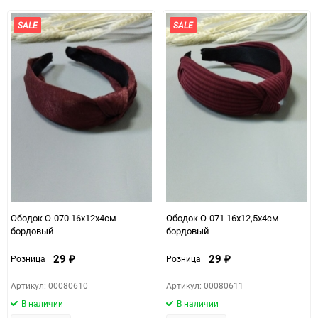
избранное
сравнению
избранно
срав
SALE
SALE
Ободок О-070 16х12х4см
Ободок О-071 16х12,5х4см
бордовый
бордовый
29
29
Розница
Розница
₽
₽
Артикул: 00080610
Артикул: 00080611
В наличии
В наличии