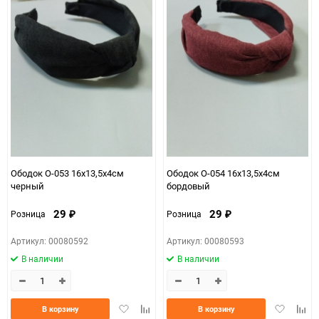
Ободок О-053 16х13,5х4см
Ободок О-054 16х13,5х4см
черный
бордовый
29
29
Розница
Розница
₽
₽
Артикул: 00080592
Артикул: 00080593
В наличии
В наличии
Добавить
Добавить
Добавить
Доба
В корзину
В корзину