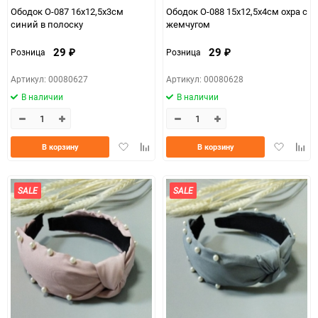
Ободок О-087 16х12,5х3см
Ободок О-088 15х12,5х4см охра с
синий в полоску
жемчугом
29
29
Розница
Розница
₽
₽
Артикул: 00080627
Артикул: 00080628
В наличии
В наличии
Добавить
Добавить
Добавить
Доба
В корзину
В корзину
в
к
в
к
избранное
сравнению
избранно
срав
SALE
SALE