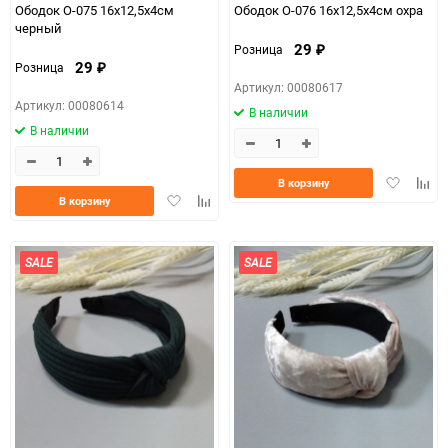
Ободок О-075 16х12,5х4см
Ободок О-076 16x12,5х4см охра
черный
29
Розница
₽
29
Розница
₽
Артикул: 00080617
Артикул: 00080614
В наличии
В наличии
Добавить
Доба
В корзину
Добавить
Добавить
в
к
В корзину
в
к
избранно
срав
избранное
сравнению
SALE
SALE