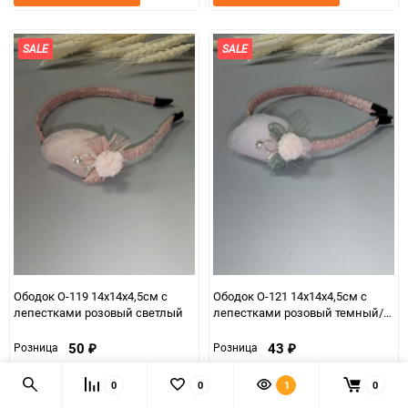
в
к
в
к
избранное
сравнению
избранно
срав
SALE
SALE
Ободок О-119 14х14х4,5см с
Ободок О-121 14х14х4,5см с
лепестками розовый светлый
лепестками розовый темный/
бант серый
50
43
Розница
Розница
₽
₽
Артикул: 00080698
Артикул: 00080700
0
0
1
0
В наличии
В наличии