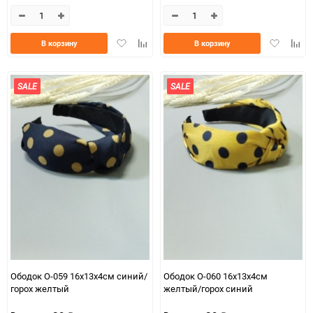
Добавить
Добавить
Добавить
Доба
В корзину
В корзину
в
к
в
к
избранное
сравнению
избранно
срав
SALE
SALE
Ободок О-059 16х13х4см синий/
Ободок О-060 16х13х4см
горох желтый
желтый/горох синий