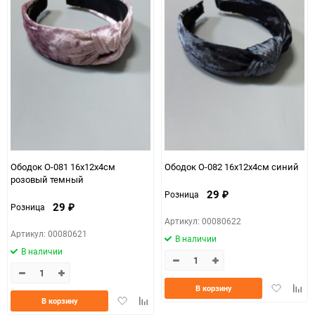
Ободок О-081 16х12х4см
Ободок О-082 16х12х4см синий
розовый темный
29
Розница
₽
29
Розница
₽
Артикул: 00080622
Артикул: 00080621
В наличии
В наличии
Добавить
Доба
В корзину
Добавить
Добавить
в
к
В корзину
в
к
избранно
срав