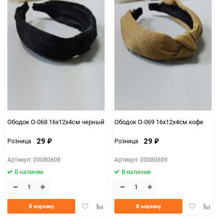
Ободок О-068 16х12х4см черный
Ободок О-069 16х12х4см кофе
29
29
Розница
Розница
₽
₽
Артикул: 00080608
Артикул: 00080609
В наличии
В наличии
Добавить
Добавить
Добавить
Доба
В корзину
В корзину
в
к
в
к