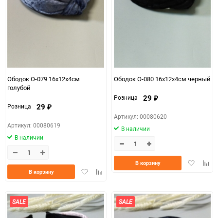
Ободок О-079 16х12х4см
Ободок О-080 16х12х4см черный
голубой
29
Розница
₽
29
Розница
₽
Артикул: 00080620
Артикул: 00080619
В наличии
В наличии
Добавить
Доба
В корзину
Добавить
Добавить
в
к
В корзину
в
к
избранно
срав
избранное
сравнению
SALE
SALE