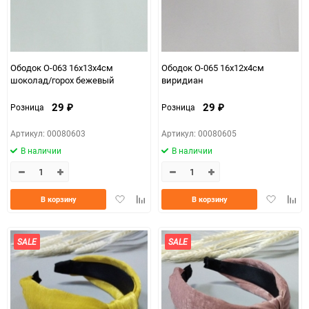
Ободок О-063 16х13х4см
Ободок О-065 16х12х4см
шоколад/горох бежевый
виридиан
29
29
Розница
Розница
₽
₽
Артикул: 00080603
Артикул: 00080605
В наличии
В наличии
Добавить
Добавить
Добавить
Доба
В корзину
В корзину
в
к
в
к
избранное
сравнению
избранно
срав
SALE
SALE