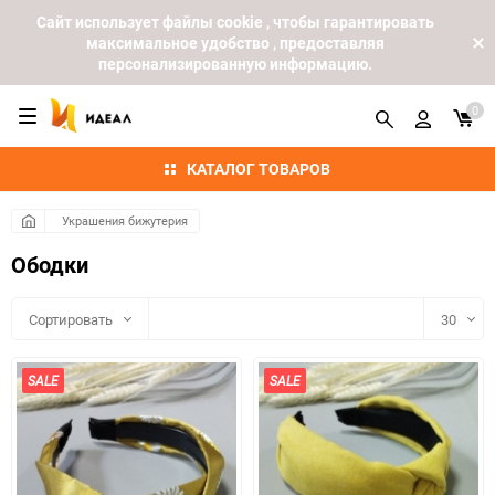
Cайт использует файлы cookie , чтобы гарантировать
максимальное удобство , предоставляя
персонализированную информацию.
0
КАТАЛОГ ТОВАРОВ
Украшения бижутерия
Ободки
Сортировать
30
30
SALE
SALE
60
90