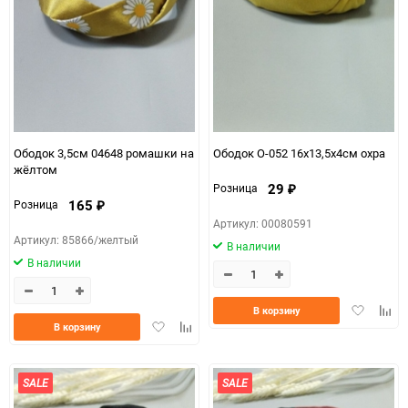
150
Ободок 3,5см 04648 ромашки на
Ободок О-052 16х13,5х4см охра
жёлтом
29
Розница
₽
165
Розница
₽
Артикул: 00080591
Артикул: 85866/желтый
В наличии
В наличии
Добавить
Доба
В корзину
Добавить
Добавить
в
к
В корзину
в
к
избранно
срав
избранное
сравнению
SALE
SALE