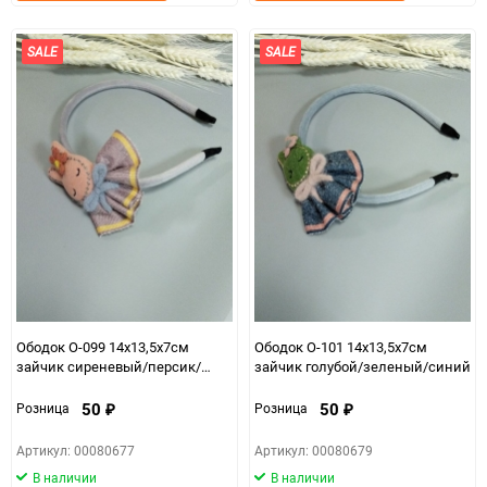
в
к
в
к
избранное
сравнению
избранно
срав
SALE
SALE
Ободок О-099 14х13,5х7см
Ободок О-101 14х13,5х7см
зайчик сиреневый/персик/
зайчик голубой/зеленый/синий
фиолетовый
50
50
Розница
Розница
₽
₽
Артикул: 00080677
Артикул: 00080679
В наличии
В наличии