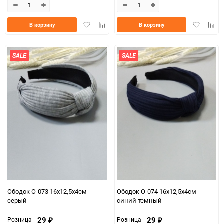
Добавить
Добавить
Добавить
Доба
В корзину
В корзину
в
к
в
к
избранное
сравнению
избранно
срав
SALE
SALE
Ободок О-073 16х12,5х4см
Ободок О-074 16х12,5х4см
серый
синий темный
29
29
Розница
Розница
₽
₽