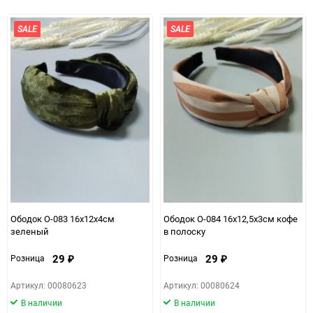
избранное
сравнению
SALE
SALE
Ободок О-083 16х12х4см
Ободок О-084 16х12,5х3см кофе
зеленый
в полоску
29
29
Розница
Розница
₽
₽
Артикул: 00080623
Артикул: 00080624
В наличии
В наличии