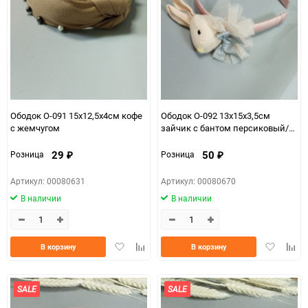
Ободок О-091 15х12,5х4см кофе
Ободок О-092 13х15х3,5см
с жемчугом
зайчик с бантом персиковый/
бежевый
29
50
Розница
Розница
₽
₽
Артикул: 00080631
Артикул: 00080670
В наличии
В наличии
Добавить
Добавить
Добавить
Доба
В корзину
В корзину
в
к
в
к
избранное
сравнению
избранно
срав
SALE
SALE