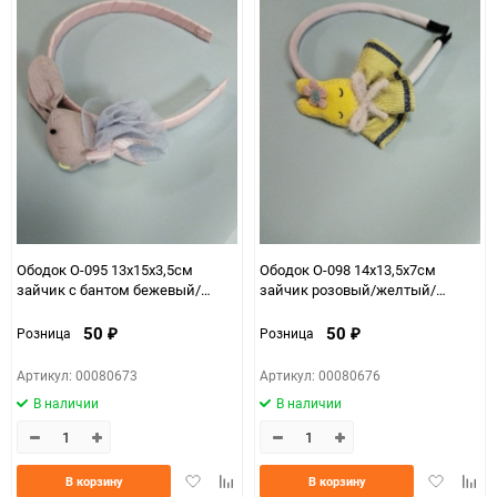
Ободок О-095 13х15х3,5см
Ободок О-098 14х13,5х7см
зайчик с бантом бежевый/
зайчик розовый/желтый/
голубой
песочный
50
50
Розница
Розница
₽
₽
Артикул: 00080673
Артикул: 00080676
В наличии
В наличии
Добавить
Добавить
Добавить
Доба
В корзину
В корзину