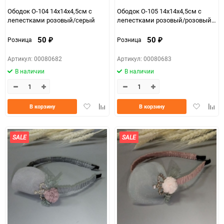
Ободок О-104 14х14х4,5см с
Ободок О-105 14х14х4,5см с
лепестками розовый/серый
лепестками розовый/розовый
темный
50
50
Розница
Розница
₽
₽
Артикул: 00080682
Артикул: 00080683
В наличии
В наличии
Добавить
Добавить
Добавить
Доба
В корзину
В корзину
в
к
в
к
избранное
сравнению
избранно
срав
SALE
SALE