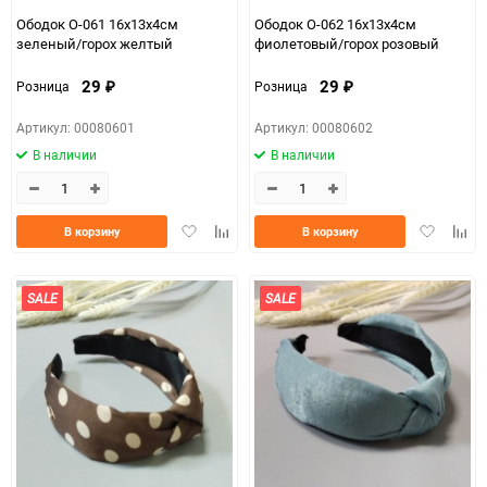
Ободок О-061 16х13х4см
Ободок О-062 16х13х4см
зеленый/горох желтый
фиолетовый/горох розовый
29
29
Розница
Розница
₽
₽
Артикул: 00080601
Артикул: 00080602
В наличии
В наличии
Добавить
Добавить
Добавить
Доба
В корзину
В корзину
в
к
в
к
избранное
сравнению
избранно
срав
SALE
SALE