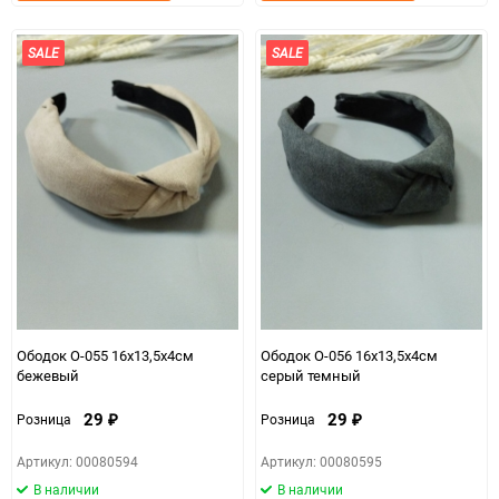
в
к
в
к
избранное
сравнению
избранно
срав
SALE
SALE
Ободок О-055 16х13,5х4см
Ободок О-056 16х13,5х4см
бежевый
серый темный
29
29
Розница
Розница
₽
₽
Артикул: 00080594
Артикул: 00080595
В наличии
В наличии