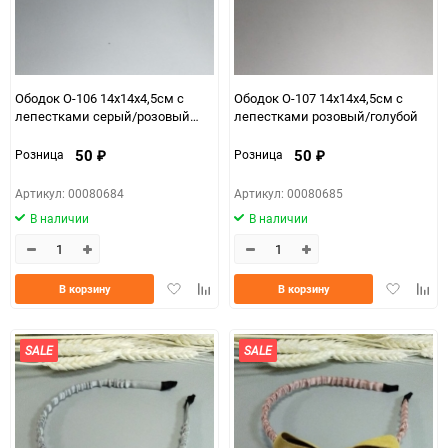
Ободок О-106 14х14х4,5см с
Ободок О-107 14х14х4,5см с
лепестками серый/розовый
лепестками розовый/голубой
темный
50
50
Розница
Розница
₽
₽
Артикул: 00080684
Артикул: 00080685
В наличии
В наличии
Добавить
Добавить
Добавить
Доба
В корзину
В корзину
в
к
в
к
избранное
сравнению
избранно
срав
SALE
SALE