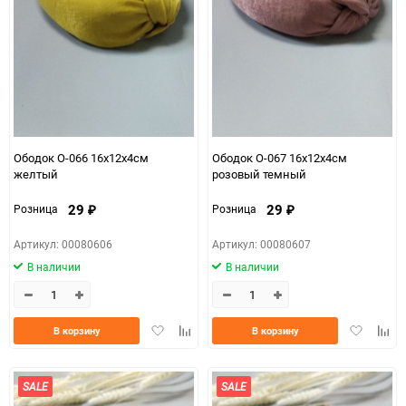
Ободок О-066 16х12х4см
Ободок О-067 16х12х4см
желтый
розовый темный
29
29
Розница
Розница
₽
₽
Артикул: 00080606
Артикул: 00080607
В наличии
В наличии
Добавить
Добавить
Добавить
Доба
В корзину
В корзину
в
к
в
к
избранное
сравнению
избранно
срав
SALE
SALE