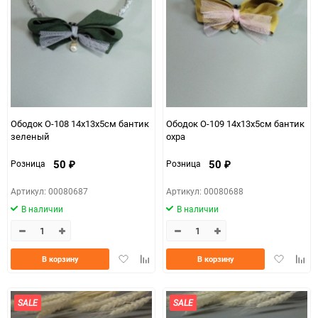
Ободок О-108 14х13х5см бантик
Ободок О-109 14х13х5см бантик
зеленый
охра
50
50
Розница
Розница
₽
₽
Артикул: 00080687
Артикул: 00080688
В наличии
В наличии
Добавить
Добавить
Добавить
Доба
В корзину
В корзину
в
к
в
к
избранное
сравнению
избранно
срав
SALE
SALE