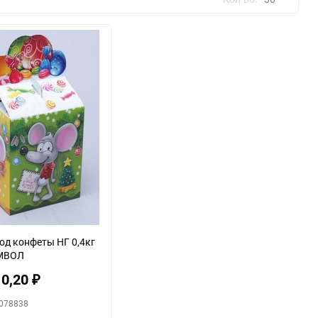
30
60
90
150
од конфеты НГ 0,4кг
МВОЛ
10,20
₽
0078838