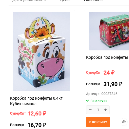
Коробка под конфеты 
24
СуперОпт
₽
31,90
Розница
₽
Артикул: 00087846
Коробка под конфеты 0,4кг
В наличии
Кубик символ
12,60
СуперОпт
₽
Быс
В КОРЗИНУ
16,70
Розница
₽
прос