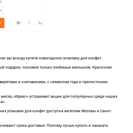
и
Быстрый
Добавить
Добавить
У
просмотр
в
к
избранное
сравнению
ас вы всегда купите новогоднюю упаковку для конфет.
ужный подарок, положив только любимые малышом. Красочная
зверятами и снеговиками, с символом года и прелестными
 месяц «Идеал» устраивает акции для популярных среди наших
а».
них упаковок для конфет доступна жителям Москвы и Санкт-
чивают сроки доставки. Поэтому лучше купить и заказать