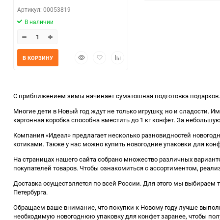
Артикул: 00053819
В наличии
Быстрый
Добавить
Добавить
В КОРЗИНУ
просмотр
в
к
избранное
сравнению
С приближением зимы начинает суматошная подготовка подарков. К
Многие дети в Новый год ждут не только игрушку, но и сладости.
картонная коробка способна вместить до 1 кг конфет. За небольшу
Компания «Идеал» предлагает несколько разновидностей новогодн
котиками. Также у нас можно купить новогодние упаковки для кон
На страницах нашего сайта собрано множество различных вариант
покупателей товаров. Чтобы ознакомиться с ассортиментом, реали
Доставка осуществляется по всей России. Для этого мы выбираем 
Петербурга.
Обращаем ваше внимание, что покупки к Новому году лучше выполн
необходимую новогоднюю упаковку для конфет заранее, чтобы полу