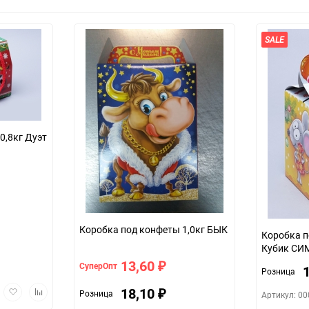
SALE
0,8кг Дуэт
Коробка под конфеты 1,0кг БЫК
Коробка п
Кубик СИ
13,60
СуперОпт
₽
Розница
трый
Добавить
Добавить
18,10
Розница
Артикул: 0
₽
мотр
в
к