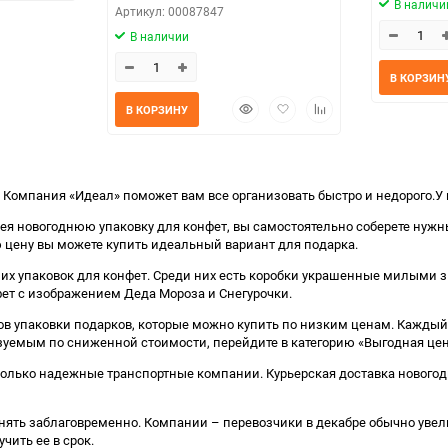
В наличи
избранное
сравнению
Артикул: 00087847
В наличии
В КОРЗИН
Быстрый
Добавить
Добавить
В КОРЗИНУ
просмотр
в
к
избранное
сравнению
омпания «Идеал» поможет вам все организовать быстро и недорого.У н
 Имея новогоднюю упаковку для конфет, вы самостоятельно соберете н
ю цену вы можете купить идеальный вариант для подарка.
их упаковок для конфет. Среди них есть коробки украшенные милыми 
фет с изображением Деда Мороза и Снегурочки.
ов упаковки подарков, которые можно купить по низким ценам. Каждый
зуемым по сниженной стоимости, перейдите в категорию «Выгодная цен
только надежные транспортные компании. Курьерская доставка новогод
ять заблаговременно. Компании – перевозчики в декабре обычно увели
чить ее в срок.