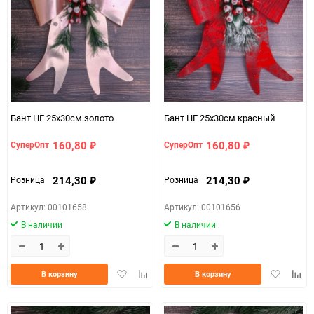
150
Бант НГ 25х30см золото
Бант НГ 25х30см красный
160,80
160,80
СуперОпт
СуперОпт
₽
₽
214,30
214,30
Розница
Розница
₽
₽
Артикул: 00101658
Артикул: 00101656
В наличии
В наличии
Добавить
Добавить
Добавить
Доба
В корзину
В корзину
в
к
в
к
избранное
сравнению
избранно
срав