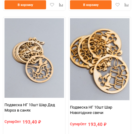
Добавить
Добавить
Добавить
Доба
В корзину
В корзину
в
к
в
к
избранное
сравнению
избранно
срав
Подвеска НГ 10шт Шар Дед
Подвеска НГ 10шт Шар
Мороз в санях
Новогодние свечи
193,40
СуперОпт
₽
193,40
СуперОпт
₽