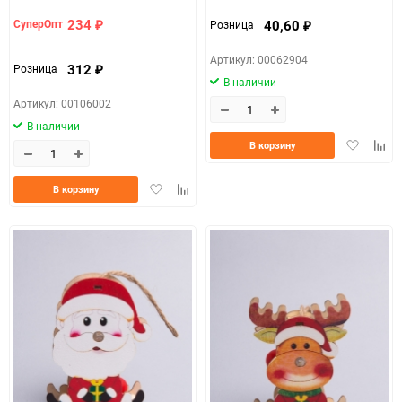
234
40,60
СуперОпт
Розница
₽
₽
Артикул: 00062904
312
Розница
₽
В наличии
Артикул: 00106002
В наличии
Добавить
Доба
В корзину
в
к
избранно
срав
Добавить
Добавить
В корзину
в
к
избранное
сравнению