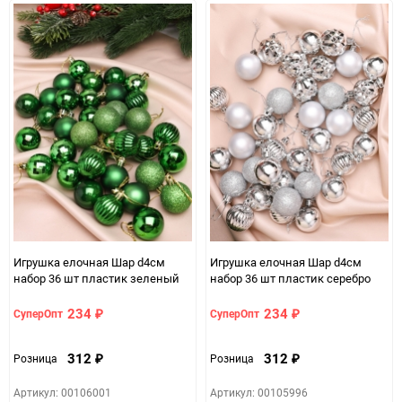
Игрушка елочная Шар d4см
Игрушка елочная Шар d4см
набор 36 шт пластик зеленый
набор 36 шт пластик серебро
234
234
СуперОпт
СуперОпт
₽
₽
312
312
Розница
Розница
₽
₽
Артикул: 00106001
Артикул: 00105996