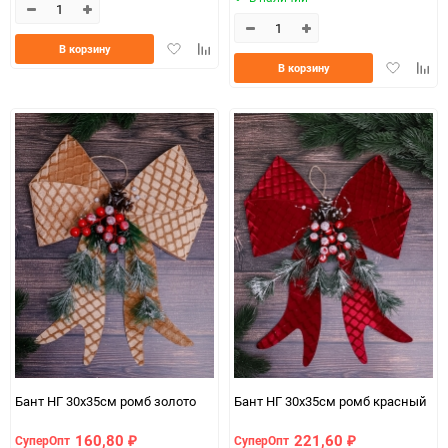
Добавить
Добавить
В корзину
Добавить
Доба
в
к
В корзину
в
к
избранное
сравнению
избранно
срав
Бант НГ 30х35см ромб золото
Бант НГ 30х35см ромб красный
160,80
221,60
СуперОпт
СуперОпт
₽
₽