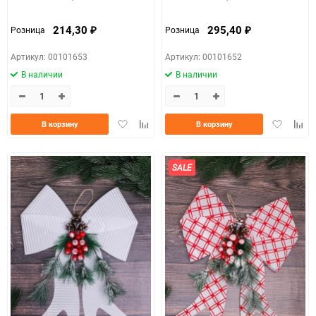
214,30
295,40
Розница
Розница
₽
₽
Артикул: 00101653
Артикул: 00101652
В наличии
В наличии
Добавить
Добавить
Добавить
Доба
В корзину
В корзину
в
к
в
к
избранное
сравнению
избранно
срав
SALE