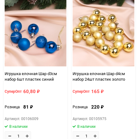
Игрушка елочная Шар d3см
Игрушка елочная Шар d4см
набор 6шт пластик синий
набор 24шт пластик золото
60,80
165
СуперОпт
СуперОпт
₽
₽
81
220
Розница
Розница
₽
₽
Артикул: 00106009
Артикул: 00105975
В наличии
В наличии