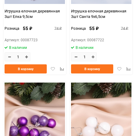
Игрушка елочная деревянная
Игрушка елочная деревянная
3шт Елка 9,5см
3шт Санта 9х6,5см
55
55
74
74
Розница
Розница
₽
₽
₽
₽
Артикул: 00087723
Артикул: 00087722
В наличии
В наличии
Добавить
Добавить
Добавить
Доба
В корзину
В корзину
в
к
в
к
избранное
сравнению
избранно
срав