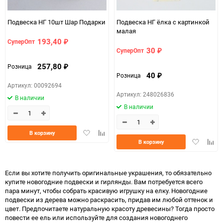
Подвеска НГ 10шт Шар Подарки
Подвеска НГ ёлка с картинкой
малая
193,40
СуперОпт
₽
30
СуперОпт
₽
257,80
Розница
₽
40
Розница
₽
Артикул: 00092694
Артикул: 248026836
В наличии
В наличии
Добавить
Добавить
В корзину
Добавить
Доба
в
к
В корзину
в
к
избранное
сравнению
избранно
срав
Если вы хотите получить оригинальные украшения, то обязательно
купите новогодние подвески и гирлянды. Вам потребуется всего
пара минут, чтобы собрать красивую игрушку на елку. Новогодние
подвески из дерева можно раскрасить, придав им любой оттенок и
цвет. Предпочитаете натуральную красоту древесины? Тогда просто
повести ее ель или используйте для создания новогоднего