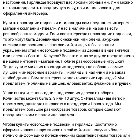
настроения. Гирлянды порадуют вас яркими огоньками. Ими можно
не только украсить праздничную елку, но и использовать для
оформления интерьера.
Купить новогодние подвески и гирлянды вам предлагает интернет –
магазин компании «Идеал». У нас в наличии и на заказ есть
разнообразные модели. Если вас интересуют новогодние подвески,
то это могут быть деревянные снежинки или олени, ажурные
снегири или расписные снеговики. Хотите, чтобы главным
украшением стали новогодние подвески из дерева в виде ангелов
или веселых Санта – Клаусов? Все это и многое другое представлено
в нашем интернет –магазине. Любите разнообразные игрушки?
Тогда купите микс из новогодних подвесок, где собраны самые
лучшие и интересные варианты. Гирлянды в наличии и на заказ
любой длины. Вам не интересны электрические гирлянды? Мы
предлагаем гирлянды из шишек, еловых веток, флажков и игрушек.
У нас вы купите новогодние подвески из дерева в наборах.
Количество может быть 2, 3 или 10 штук. С «Идеалом» вы легко и
просто создадите уют и красоту в преддверии Нового года. Мы
предлагаем большое разнообразие товаров, которые сделают
праздник ярким и запоминающимся.
Чтобы купить новогодние подвески и гирлянды, достаточно
оформить заказ в пару кликов на сайте. Хотите получить более
полную информацию по техническим характеристикам товара или