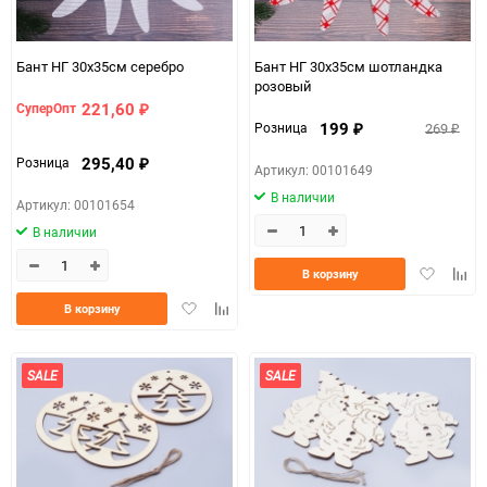
Бант НГ 30х35см серебро
Бант НГ 30х35см шотландка
розовый
221,60
СуперОпт
₽
199
269
Розница
₽
₽
295,40
Розница
₽
Артикул: 00101649
В наличии
Артикул: 00101654
В наличии
Добавить
Доба
В корзину
в
к
Добавить
Добавить
В корзину
избранно
срав
в
к
избранное
сравнению
SALE
SALE