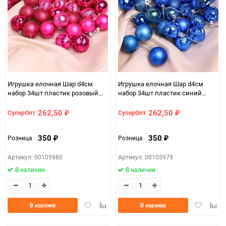
Игрушка елочная Шар d4см
Игрушка елочная Шар d4см
набор 34шт пластик розовый
набор 34шт пластик синий
яркий
темный
262,50
262,50
СуперОпт
СуперОпт
₽
₽
350
350
Розница
Розница
₽
₽
Артикул: 00105980
Артикул: 00105979
В наличии
В наличии
Добавить
Добавить
Добавить
Доба
В корзину
В корзину
в
к
в
к
избранное
сравнению
избранно
срав