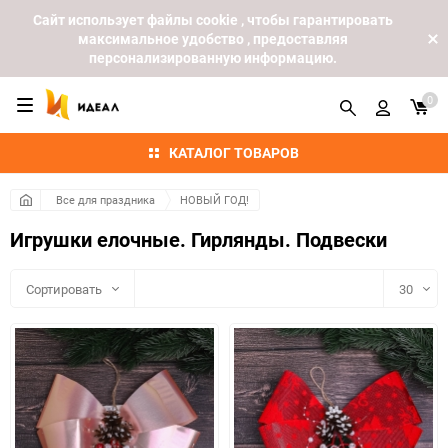
Cайт использует файлы cookie , чтобы гарантировать
максимальное удобство , предоставляя
персонализированную информацию.
0
КАТАЛОГ ТОВАРОВ
Все для праздника
НОВЫЙ ГОД!
Игрушки елочные. Гирлянды. Подвески
Сортировать
30
30
60
90