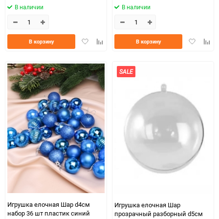
В наличии
В наличии
Добавить
Добавить
Добавить
Доба
В корзину
В корзину
в
к
в
к
избранное
сравнению
избранно
срав
SALE
Игрушка елочная Шар d4см
Игрушка елочная Шар
набор 36 шт пластик синий
прозрачный разборный d5см