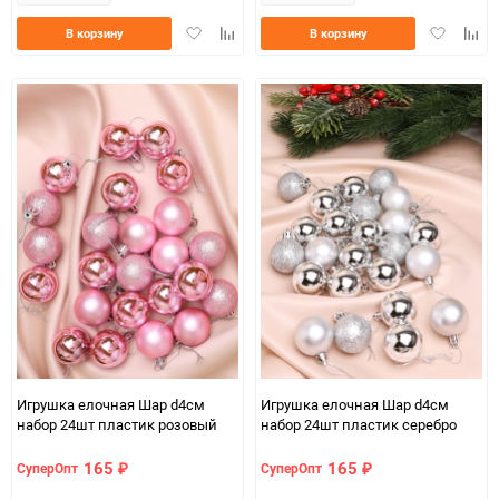
Добавить
Добавить
Добавить
Доба
В корзину
В корзину
в
к
в
к
избранное
сравнению
избранно
срав
Игрушка елочная Шар d4см
Игрушка елочная Шар d4см
набор 24шт пластик розовый
набор 24шт пластик серебро
165
165
СуперОпт
СуперОпт
₽
₽