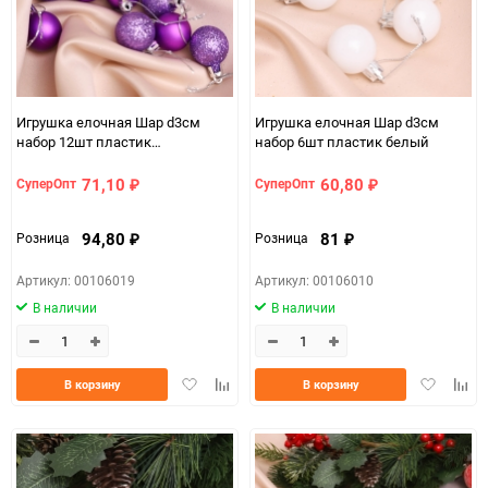
Игрушка елочная Шар d3см
Игрушка елочная Шар d3см
набор 12шт пластик
набор 6шт пластик белый
фиолетовый
71,10
60,80
СуперОпт
СуперОпт
₽
₽
94,80
81
Розница
Розница
₽
₽
Артикул: 00106019
Артикул: 00106010
В наличии
В наличии
Добавить
Добавить
Добавить
Доба
В корзину
В корзину
в
к
в
к
избранное
сравнению
избранно
срав