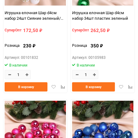
Игрушка елочная Шар d4см
Игрушка елочная Шар d4см
набор 24шт Сияние зеленый/
набор 34шт пластик зеленый
белый/золото
172,50
262,50
СуперОпт
СуперОпт
₽
₽
230
350
Розница
Розница
₽
₽
Артикул: 00101832
Артикул: 00105983
В наличии
В наличии
Добавить
Добавить
Добавить
Доба
В корзину
В корзину
в
к
в
к
избранное
сравнению
избранно
срав