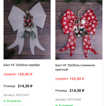
Бант НГ 25х30см серебро
Бант НГ 25х30см снежинки
красный
160,80
СуперОпт
₽
160,80
СуперОпт
₽
214,30
Розница
₽
214,30
Розница
₽
Артикул: 00101657
Артикул: 00101660
В наличии
В наличии