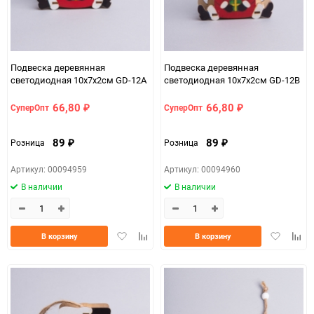
Подвеска деревянная
Подвеска деревянная
светодиодная 10x7x2см GD-12A
светодиодная 10x7x2см GD-12B
66,80
66,80
СуперОпт
СуперОпт
₽
₽
89
89
Розница
Розница
₽
₽
Артикул: 00094959
Артикул: 00094960
В наличии
В наличии
Добавить
Добавить
Добавить
Доба
В корзину
В корзину
в
к
в
к
избранное
сравнению
избранно
срав