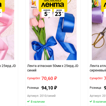
х 25ярд JD
Лента атласная 50мм х 25ярд JD
Лента атл
синий
сиреневы
70,60
СуперОпт
СуперОпт
₽
94,10
Розница
Розница
₽
Артикул: 2010/синий
Артикул: 20
В наличии
В наличи