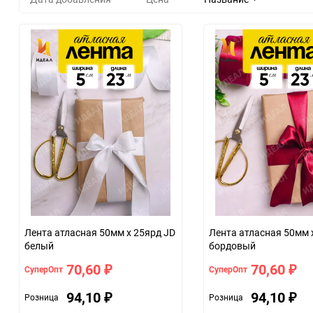
Лента атласная 50мм х 25ярд JD
Лента атласная 50мм 
белый
бордовый
70,60
70,60
СуперОпт
СуперОпт
₽
₽
94,10
94,10
Розница
Розница
₽
₽