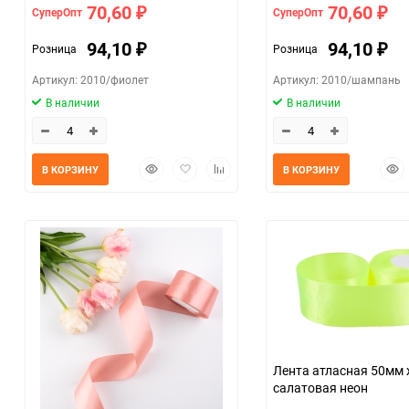
70,60
70,60
СуперОпт
СуперОпт
₽
₽
94,10
94,10
Розница
Розница
₽
₽
Артикул: 2010/фиолет
Артикул: 2010/шампань
В наличии
В наличии
Быстрый
Добавить
Добавить
Быс
В КОРЗИНУ
В КОРЗИНУ
просмотр
в
к
прос
избранное
сравнению
Лента атласная 50мм 
салатовая неон