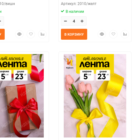
010/вишн
Артикул: 2010/желт
и
В наличии
Быстрый
Добавить
Добавить
Быстрый
Добавить
Добавит
У
В КОРЗИНУ
просмотр
в
к
просмотр
в
к
избранное
сравнению
избранное
сравнен