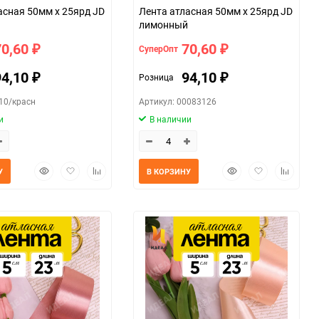
асная 50мм х 25ярд JD
Лента атласная 50мм х 25ярд JD
лимонный
70,60
70,60
СуперОпт
₽
₽
94,10
94,10
Розница
₽
₽
10/красн
Артикул: 00083126
и
В наличии
Быстрый
Добавить
Добавить
Быстрый
Добавить
Добавит
У
В КОРЗИНУ
просмотр
в
к
просмотр
в
к
избранное
сравнению
избранное
сравнен