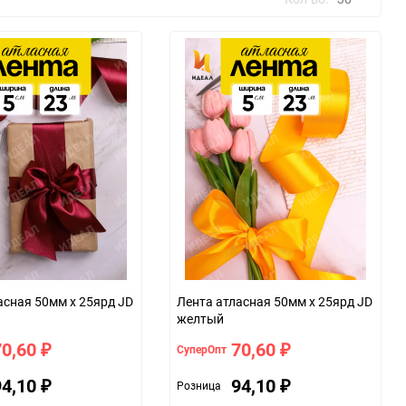
30
60
90
150
асная 50мм х 25ярд JD
Лента атласная 50мм х 25ярд JD
желтый
70,60
70,60
СуперОпт
₽
₽
94,10
94,10
Розница
₽
₽