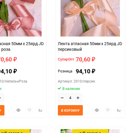
асная 50мм х 25ярд JD
Лента атласная 50мм х 25ярд JD
 роза
персиковый
70,60
70,60
СуперОпт
₽
₽
94,10
94,10
Розница
₽
₽
010/пепельнРоза
Артикул: 2010/персик
и
В наличии
Быстрый
Добавить
Добавить
Быстрый
Добавить
Добавит
У
В КОРЗИНУ
просмотр
в
к
просмотр
в
к
избранное
сравнению
избранное
сравнен