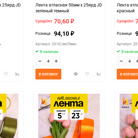
х 25ярд JD
Лента атласная 50мм х 25ярд JD
Лента атл
зеленый темный
красный
70,60
СуперОпт
СуперОпт
₽
94,10
Розница
Розница
₽
ь
Артикул: 2010/зелТемн
Артикул: 20
В наличии
В наличи
трый
Добавить
Добавить
Быстрый
Добавить
Добавить
В КОРЗИНУ
В КОРЗИН
мотр
в
к
просмотр
в
к
избранное
сравнению
избранное
сравнению