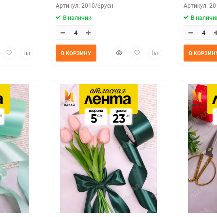
Артикул: 2010/брусн
Артикул: 2
В наличии
В наличи
трый
Добавить
Добавить
Быстрый
Добавить
Добавить
В КОРЗИНУ
В КОРЗИН
мотр
в
к
просмотр
в
к
избранное
сравнению
избранное
сравнению