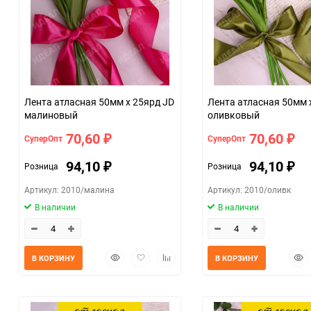
Лента атласная 50мм х 25ярд JD
Лента атласная 50мм 
малиновый
оливковый
70,60
70,60
СуперОпт
СуперОпт
₽
₽
94,10
94,10
Розница
Розница
₽
₽
Артикул: 2010/малина
Артикул: 2010/оливк
В наличии
В наличии
Быстрый
Добавить
Добавить
Быс
В КОРЗИНУ
В КОРЗИНУ
просмотр
в
к
прос
избранное
сравнению