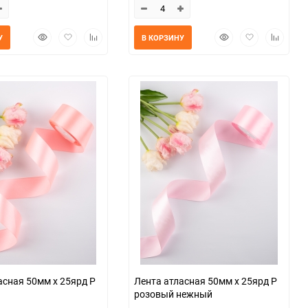
Быстрый
Добавить
Добавить
Быстрый
Добавить
Добавит
У
В КОРЗИНУ
просмотр
в
к
просмотр
в
к
избранное
сравнению
избранное
сравнен
асная 50мм х 25ярд Р
Лента атласная 50мм х 25ярд Р
розовый нежный