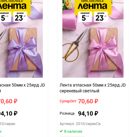
асная 50мм х 25ярд JD
Лента атласная 50мм х 25ярд JD
й
сиреневый светлый
70,60
70,60
СуперОпт
₽
₽
94,10
94,10
Розница
₽
₽
10/сирен
Артикул: 2010/сиренСв
и
В наличии