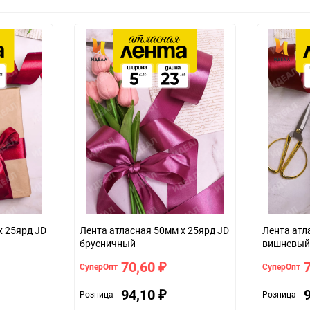
х 25ярд JD
Лента атласная 50мм х 25ярд JD
Лента атл
брусничный
вишневый
70,60
СуперОпт
СуперОпт
₽
94,10
Розница
Розница
₽