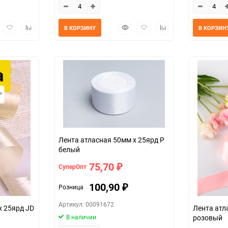
трый
Добавить
Добавить
Быстрый
Добавить
Добавить
В КОРЗИНУ
В КОРЗИН
мотр
в
к
просмотр
в
к
избранное
сравнению
избранное
сравнению
Лента атласная 50мм х 25ярд Р
белый
75,70
СуперОпт
₽
100,90
Розница
₽
Артикул: 00091672
х 25ярд JD
Лента атл
В наличии
розовый