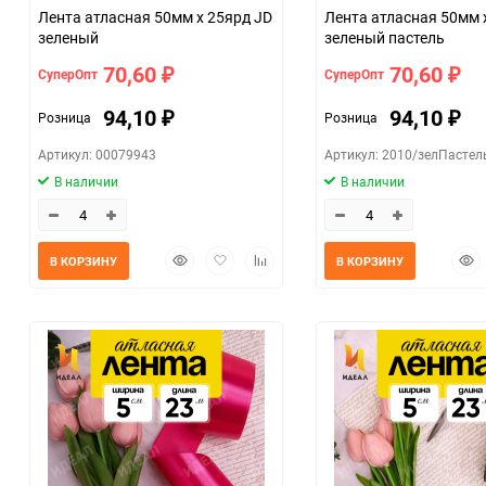
Лента атласная 50мм х 25ярд JD
Лента атласная 50мм 
зеленый
зеленый пастель
70,60
70,60
СуперОпт
СуперОпт
₽
₽
94,10
94,10
Розница
Розница
₽
₽
Артикул: 00079943
Артикул: 2010/зелПастел
В наличии
В наличии
Быстрый
Добавить
Добавить
Быс
В КОРЗИНУ
В КОРЗИНУ
просмотр
в
к
прос
избранное
сравнению