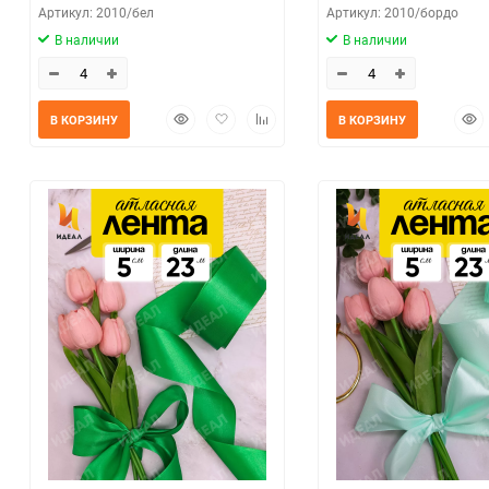
Артикул: 2010/бел
Артикул: 2010/бордо
В наличии
В наличии
Быстрый
Добавить
Добавить
Быс
В КОРЗИНУ
В КОРЗИНУ
просмотр
в
к
прос
избранное
сравнению