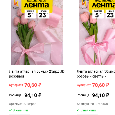
Лента атласная 50мм х 25ярд JD
Лента атласная 50мм 
розовый
розовый светлый
70,60
70,60
СуперОпт
СуперОпт
₽
₽
94,10
94,10
Розница
Розница
₽
₽
Артикул: 2010/роз
Артикул: 2010/розСв
В наличии
В наличии