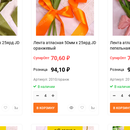
х 25ярд JD
Лента атласная 50мм х 25ярд JD
Лента атл
оранжевый
пепельная
70,60
СуперОпт
СуперОпт
₽
94,10
Розница
Розница
₽
Артикул: 2010/оранж
Артикул: 2
В наличии
В наличи
трый
Добавить
Добавить
Быстрый
Добавить
Добавить
В КОРЗИНУ
В КОРЗИН
мотр
в
к
просмотр
в
к
избранное
сравнению
избранное
сравнению