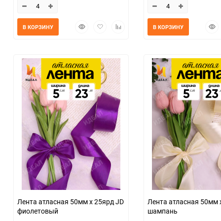
Быстрый
Добавить
Добавить
Быс
В КОРЗИНУ
В КОРЗИНУ
просмотр
в
к
прос
избранное
сравнению
Лента атласная 50мм х 25ярд JD
Лента атласная 50мм 
фиолетовый
шампань