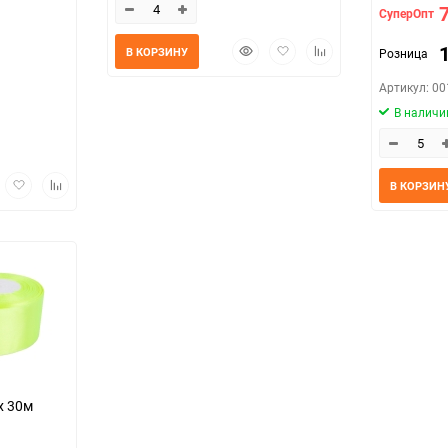
СуперОпт
Быстрый
Добавить
Добавить
В КОРЗИНУ
Розница
просмотр
в
к
избранное
сравнению
Артикул: 0
В наличи
трый
Добавить
Добавить
В КОРЗИН
мотр
в
к
избранное
сравнению
х 30м