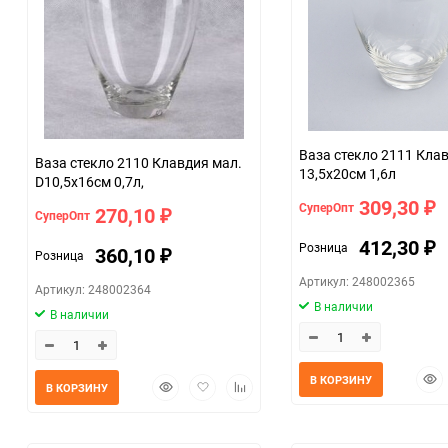
Ваза стекло 2111 Клавди
Ваза стекло 2110 Клавдия мал.
13,5x20см 1,6л
D10,5x16см 0,7л,
309,30
СуперОпт
₽
270,10
СуперОпт
₽
412,30
Розница
₽
360,10
Розница
₽
Артикул: 248002365
Артикул: 248002364
В наличии
В наличии
Быс
В КОРЗИНУ
Быстрый
Добавить
Добавить
В КОРЗИНУ
прос
просмотр
в
к
избранное
сравнению