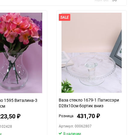
SALE
30
60
90
150
Ваза стекло 1679-1 Патиссэри
ло 1595 Виталина-3
D28x10см бортик вниз
5см
431,70
223,50
Розница
₽
₽
Артикул: 00062807
0102428
В наличии
и