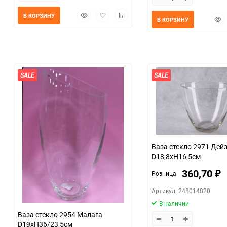
Быстрый
Добавить
Добавить
В КОРЗИНУ
Быс
В КОРЗИНУ
просмотр
в
к
прос
избранное
сравнению
SALE
SALE
Ваза стекло 2971 Дей
D18,8хH16,5см
360,70
Розница
₽
Артикул: 248014820
В наличии
Ваза стекло 2954 Малага
D19хH36/23,5см