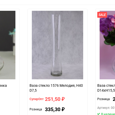
SALE
янка
Ваза стекло 1576 Мелодия, H40
Ваза стек
D7,5
D14хH15,
251,50
СуперОпт
Розница
₽
Артикул: 0
335,30
Розница
₽
В наличи