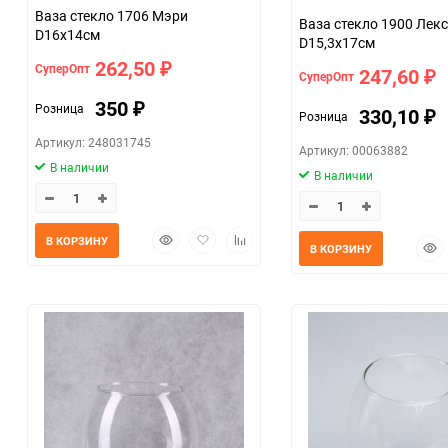
Ваза стекло 1706 Мэри
Ваза стекло 1900 Лекс
D16x14см
D15,3x17см
262,50
СуперОпт
₽
247,60
СуперОпт
₽
350
Розница
₽
330,10
Розница
₽
Артикул: 248031745
Артикул: 00063882
В наличии
В наличии
Быстрый
Добавить
Добавить
В КОРЗИНУ
Быс
В КОРЗИНУ
просмотр
в
к
прос
избранное
сравнению