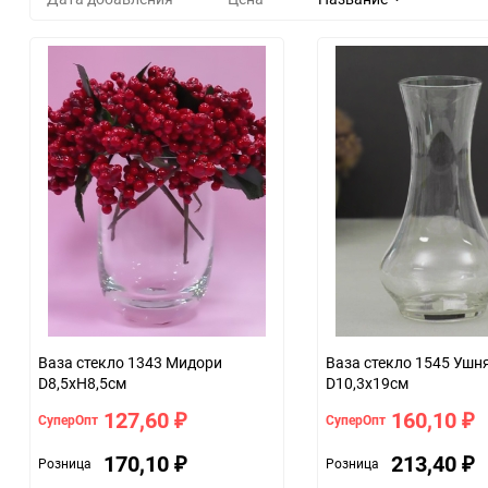
Ваза стекло 1343 Мидори
Ваза стекло 1545 Ушн
D8,5хH8,5см
D10,3x19см
127,60
160,10
СуперОпт
СуперОпт
₽
₽
170,10
213,40
Розница
Розница
₽
₽