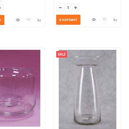
Быстрый
Добавить
Добавит
Быстрый
Добавить
Добавить
В КОРЗИНУ
У
просмотр
в
к
просмотр
в
к
избранное
сравнен
избранное
сравнению
SALE