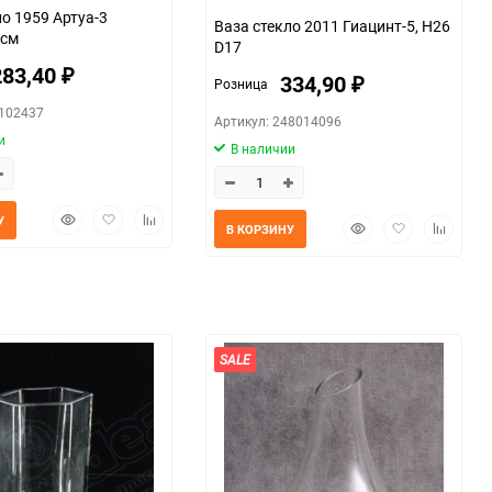
ло 1959 Артуа-3
Ваза стекло 2011 Гиацинт-5, H26
5см
D17
283,40
₽
334,90
Розница
₽
0102437
Артикул: 248014096
и
В наличии
Быстрый
Добавить
Добавить
У
Быстрый
Добавить
Добавит
В КОРЗИНУ
просмотр
в
к
просмотр
в
к
избранное
сравнению
избранное
сравнен
SALE