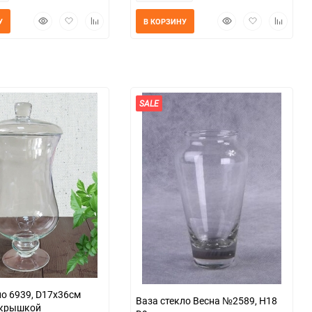
Быстрый
Добавить
Добавить
Быстрый
Добавить
Добавит
У
В КОРЗИНУ
просмотр
в
к
просмотр
в
к
избранное
сравнению
избранное
сравнен
SALE
ло 6939, D17x36см
Ваза стекло Весна №2589, H18
 крышкой