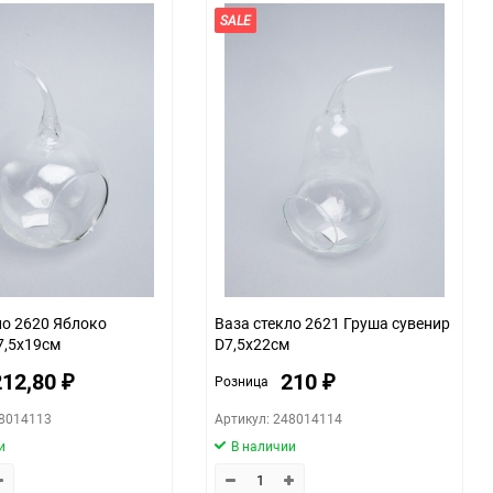
SALE
ло 2620 Яблоко
Ваза стекло 2621 Груша сувенир
7,5x19см
D7,5x22см
212,80
210
Розница
₽
₽
48014113
Артикул: 248014114
и
В наличии