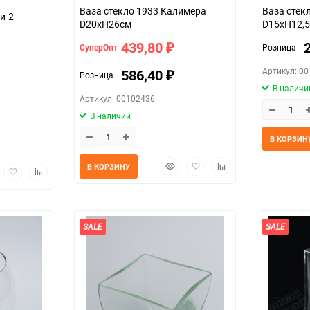
Ваза стекло 1933 Калимера
Ваза стек
и-2
D20хH26см
D15хH12,
439,80
СуперОпт
Розница
₽
Артикул: 0
586,40
Розница
₽
В наличи
Артикул: 00102436
В наличии
В КОРЗИН
Быстрый
Добавить
Добавить
В КОРЗИНУ
трый
Добавить
Добавить
просмотр
в
к
мотр
в
к
избранное
сравнению
избранное
сравнению
SALE
SALE