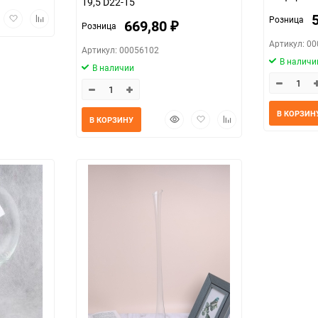
19,5 D22-15
трый
Добавить
Добавить
Розница
669,80
Розница
₽
мотр
в
к
избранное
сравнению
Артикул: 0
Артикул: 00056102
В наличи
В наличии
В КОРЗИН
Быстрый
Добавить
Добавить
В КОРЗИНУ
просмотр
в
к
избранное
сравнению