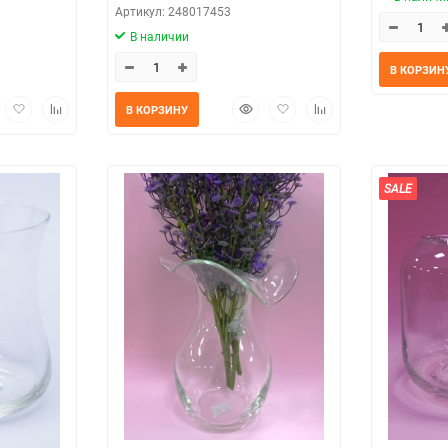
Артикул: 248017453
В наличии
В КОРЗИН
трый
Добавить
Добавить
Быстрый
Добавить
Добавить
В КОРЗИНУ
мотр
в
к
просмотр
в
к
избранное
сравнению
избранное
сравнению
SALE