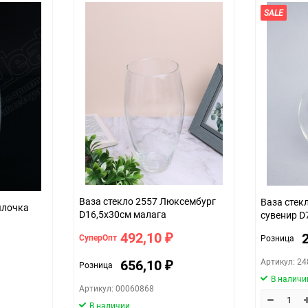
SALE
Ваза стекло 2557 Люксембург
Ваза стек
ылочка
D16,5x30см малага
сувенир D
492,10
СуперОпт
Розница
₽
Артикул: 2
656,10
Розница
₽
В наличи
Артикул: 00060868
В наличии