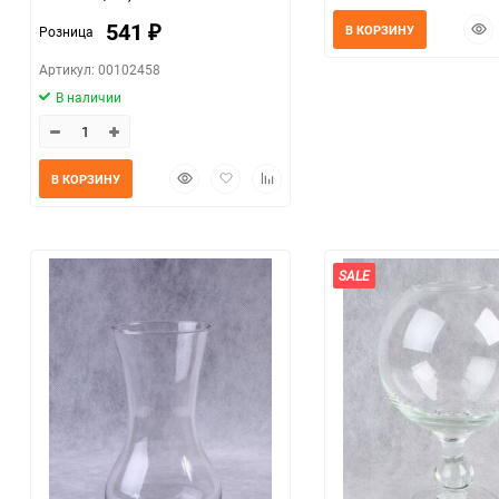
Быс
541
В КОРЗИНУ
Розница
₽
прос
Артикул: 00102458
В наличии
Быстрый
Добавить
Добавить
В КОРЗИНУ
просмотр
в
к
избранное
сравнению
SALE