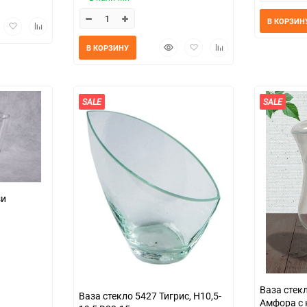
В КОРЗИН
трый
Добавить
Добавить
мотр
в
к
Быстрый
Добавить
Добавить
В КОРЗИНУ
избранное
сравнению
просмотр
в
к
избранное
сравнению
SALE
SALE
зи
Ваза стек
Ваза стекло 5427 Тигрис, H10,5-
Амфора с