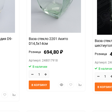
я D9-
Ваза стекло 2201 Акито
Ваза стек
D14,5x14см
шестиугол
694,80
Розница
₽
Розница
Артикул: 248017918
Артикул: 2
В наличии
В наличи
Быстрый
Добавить
Добавить
В КОРЗИНУ
В КОРЗИН
просмотр
в
к
избранное
сравнению
трый
Добавить
Добавить
мотр
в
к
избранное
сравнению