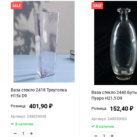
SALE
SALE
Ваза стекло 2418 Треуголка
Ваза стекло 2440 Бут
H15х D9
Пуаро H21,5 D9
401,90
Розница
₽
152,40
Розница
₽
Артикул: 248029048
Артикул: 248030003
В наличии
В наличии