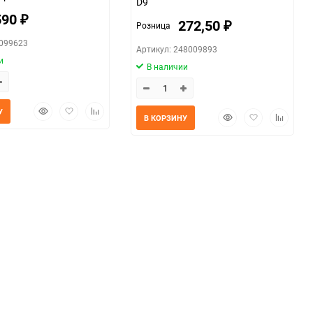
D9
590
₽
272,50
Розница
₽
0099623
Артикул: 248009893
и
В наличии
Быстрый
Добавить
Добавить
У
Быстрый
Добавить
Добавит
В КОРЗИНУ
просмотр
в
к
просмотр
в
к
избранное
сравнению
избранное
сравнен