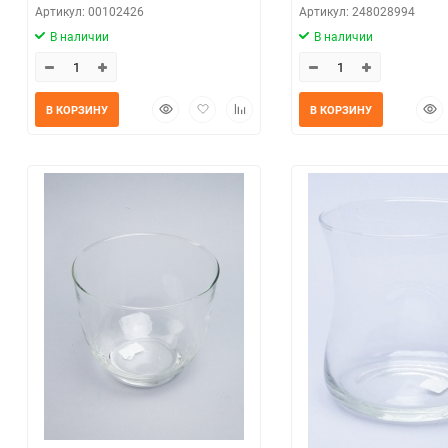
Артикул: 00102426
Артикул: 248028994
В наличии
В наличии
Быстрый
Добавить
Добавить
Быс
В КОРЗИНУ
В КОРЗИНУ
просмотр
в
к
прос
избранное
сравнению