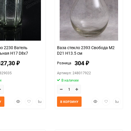
ло 2230 Ватель
Ваза стекло 2393 Свобода М2
ьная H17 D8х7
D21 H13.5 см
427,30
304
Розница
₽
₽
4829035
Артикул: 248017922
и
В наличии
Быстрый
Добавить
Добавить
Быстрый
Добавить
Добавит
У
В КОРЗИНУ
просмотр
в
к
просмотр
в
к
избранное
сравнению
избранное
сравнен