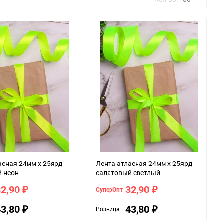
30
60
90
150
асная 24мм х 25ярд
Лента атласная 24мм х 25ярд
 неон
салатовый светлый
32,90
32,90
СуперОпт
₽
₽
43,80
43,80
Розница
₽
₽