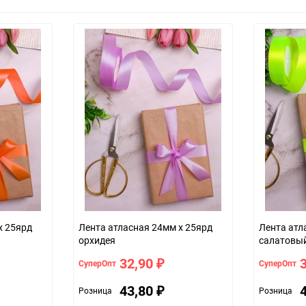
х 25ярд
Лента атласная 24мм х 25ярд
Лента атл
орхидея
салатовый
32,90
СуперОпт
СуперОпт
₽
43,80
Розница
Розница
₽