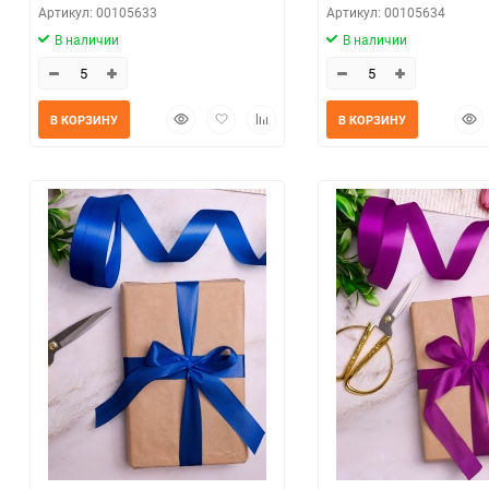
Артикул: 00105633
Артикул: 00105634
В наличии
В наличии
Быстрый
Добавить
Добавить
Быс
В КОРЗИНУ
В КОРЗИНУ
просмотр
в
к
прос
избранное
сравнению