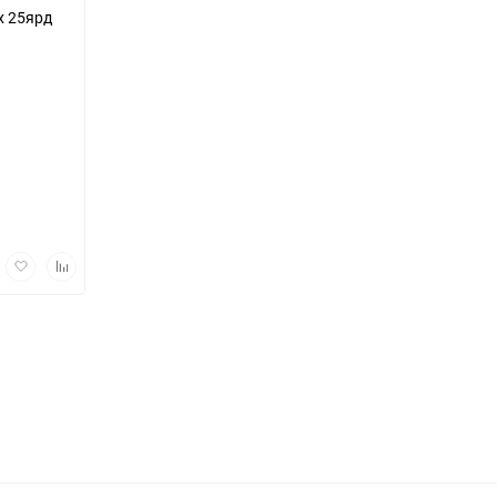
х 25ярд
трый
Добавить
Добавить
мотр
в
к
избранное
сравнению