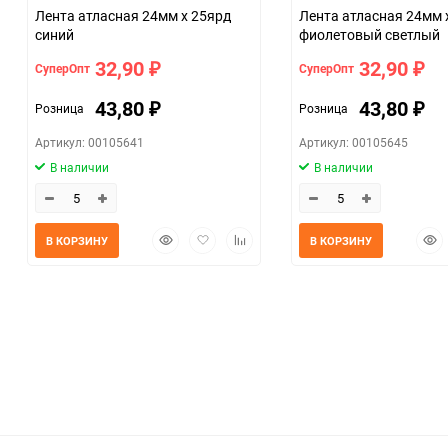
Лента атласная 24мм х 25ярд
Лента атласная 24мм 
синий
фиолетовый светлый
32,90
32,90
СуперОпт
СуперОпт
₽
₽
43,80
43,80
Розница
Розница
₽
₽
Артикул: 00105641
Артикул: 00105645
В наличии
В наличии
Быстрый
Добавить
Добавить
Быс
В КОРЗИНУ
В КОРЗИНУ
просмотр
в
к
прос
избранное
сравнению