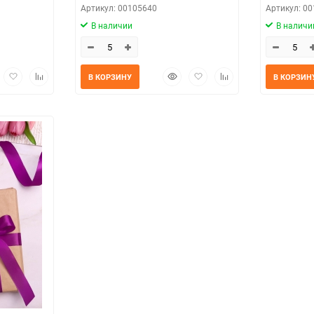
Артикул: 00105640
Артикул: 0
В наличии
В наличи
трый
Добавить
Добавить
Быстрый
Добавить
Добавить
В КОРЗИНУ
В КОРЗИН
мотр
в
к
просмотр
в
к
избранное
сравнению
избранное
сравнению