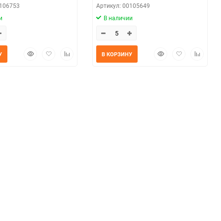
0106753
Артикул: 00105649
и
В наличии
Быстрый
Добавить
Добавить
Быстрый
Добавить
Добавит
У
В КОРЗИНУ
просмотр
в
к
просмотр
в
к
избранное
сравнению
избранное
сравнен