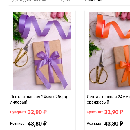
Лента атласная 24мм х 25ярд
Лента атласная 24мм 
лиловый
оранжевый
32,90
32,90
СуперОпт
СуперОпт
₽
₽
43,80
43,80
Розница
Розница
₽
₽