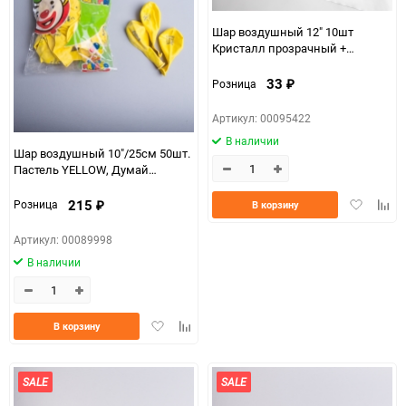
150
Шар воздушный 12" 10шт
Кристалл прозрачный +
бордовый,
33
Розница
₽
Артикул: 00095422
В наличии
Шар воздушный 10"/25см 50шт.
Пастель YELLOW, Думай
позитивно
Добавить
Доба
215
Розница
В корзину
₽
в
к
избранно
срав
Артикул: 00089998
В наличии
Добавить
Добавить
В корзину
в
к
избранное
сравнению
SALE
SALE