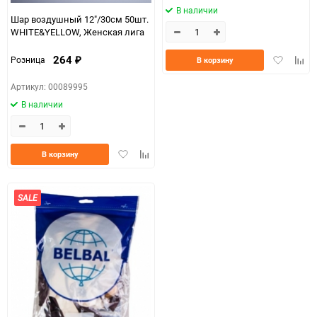
В наличии
Шар воздушный 12"/30см 50шт.
WHITE&YELLOW, Женская лига
Добавить
Доба
264
Розница
В корзину
₽
в
к
избранно
срав
Артикул: 00089995
В наличии
Добавить
Добавить
В корзину
в
к
избранное
сравнению
SALE