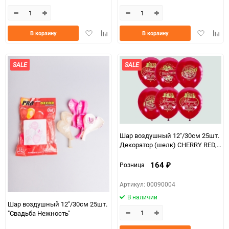
Добавить
Добавить
Добавить
Доба
В корзину
В корзину
в
к
в
к
избранное
сравнению
избранно
срав
SALE
SALE
Шар воздушный 12"/30см 25шт.
Декоратор (шелк) CHERRY RED,
С Юбилеем!
164
Розница
₽
Артикул: 00090004
В наличии
Шар воздушный 12"/30см 25шт.
"Свадьба Нежность"