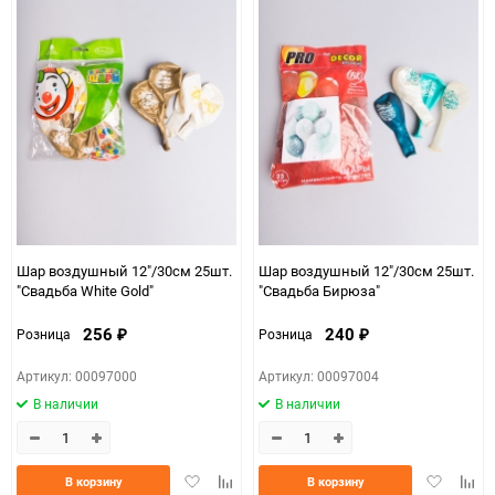
Шар воздушный 12"/30см 25шт.
Шар воздушный 12"/30см 25шт.
"Свадьба White Gold"
"Свадьба Бирюза"
256
240
Розница
Розница
₽
₽
Артикул: 00097000
Артикул: 00097004
В наличии
В наличии
Добавить
Добавить
Добавить
Доба
В корзину
В корзину