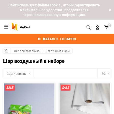
Cайт использует файлы cookie , чтобы гарантировать
максимальное удобство , предоставляя
персонализированную информацию.
0
КАТАЛОГ ТОВАРОВ
Все для праздника
Воздушные шары
Шар воздушный в наборе
Сортировать
30
30
SALE
SALE
60
90