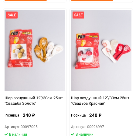
в
к
в
к
избранное
сравнению
избранно
срав
SALE
SALE
Шар воздушный 12"/30см 25шт.
Шар воздушный 12"/30см 25шт.
"Свадьба Золото"
"Свадьба Красная"
240
240
Розница
Розница
₽
₽
Артикул: 00097005
Артикул: 00096997
В наличии
В наличии