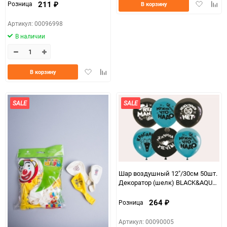
Добавить
Доба
211
Розница
В корзину
₽
в
к
избранно
срав
Артикул: 00096998
В наличии
Добавить
Добавить
В корзину
в
к
избранное
сравнению
SALE
SALE
Шар воздушный 12"/30см 50шт.
Декоратор (шелк) BLACK&AQUA
BLUE, Настоящему Мужчине
264
Розница
₽
Артикул: 00090005