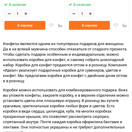
В наличии
В наличии
Добавить
Добавить
Добавить
Доба
В корзину
В корзину
в
к
в
к
избранное
сравнению
избранно
срав
Конфеты являются одним из популярных подарков для женщины.
Да и не всякий мужчина способен отказаться от сладкого презента.
Чтобы сделать подарок особенным и индивидуальным, можно
использовать коробки для конфет, и самому собрать шоколадный
набор. Коробки для конфет продаются оптом и в розницу. Компания
«Идеал» реализует подарочные коробки для сувениров, цветов и
конфет. Мы предлагаем коробки для конфет с двойным дном оптом
и в розницу.
Коробки можно использовать для комбинированного подарка. Вниз
вы уложите конфеты, закроете коробку, и в верхнее отделение можно
установить цветы или плюшевую игрушку. В розницу вы купите
красивые, оригинальные коробки любых форм и цветов. Есть
коробки в виде сердца, цилиндра, куба. На многих коробках
прозрачные крышки, это позволяет рассмотреть сюрприз,
спрятанный внутри. Почти каждая коробка оформлена бантами и
лентами. Они полностью украшены и не требуют дополнительных