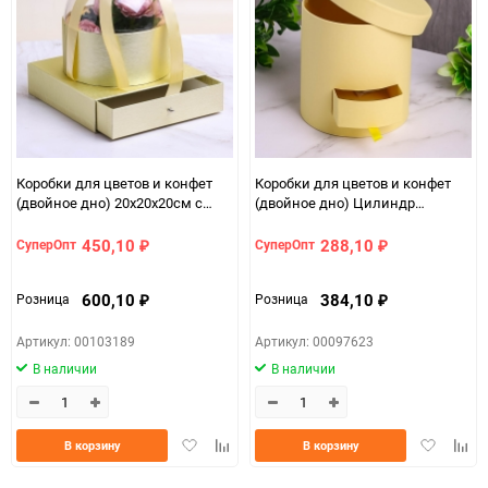
150
Коробки для цветов и конфет
Коробки для цветов и конфет
(двойное дно) 20х20х20см с
(двойное дно) Цилиндр
прозрачной крышкой золото
14х14х14,5см К желтый
450,10
288,10
СуперОпт
СуперОпт
₽
₽
600,10
384,10
Розница
Розница
₽
₽
Артикул: 00103189
Артикул: 00097623
В наличии
В наличии
Добавить
Добавить
Добавить
Доба
В корзину
В корзину
в
к
в
к
избранное
сравнению
избранно
срав