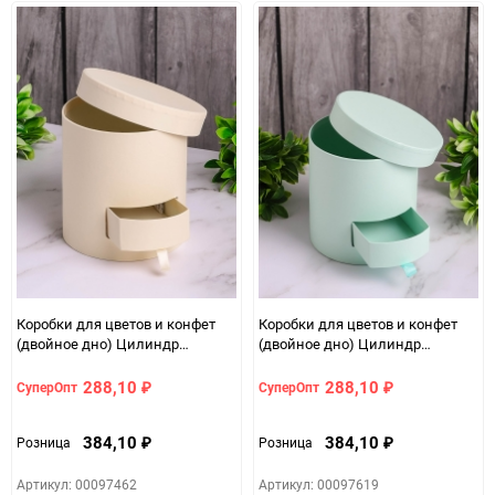
Коробки для цветов и конфет
Коробки для цветов и конфет
(двойное дно) Цилиндр
(двойное дно) Цилиндр
14х14х14,5см К кремовый
14х14х14,5см К мятный
288,10
288,10
СуперОпт
СуперОпт
₽
₽
384,10
384,10
Розница
Розница
₽
₽
Артикул: 00097462
Артикул: 00097619