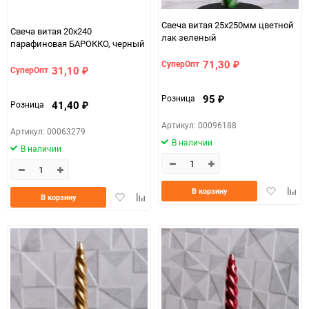
Свеча витая 25x250мм цветной
Свеча витая 20x240
лак зеленый
парафиновая БАРОККО, черный
71,30
СуперОпт
₽
31,10
СуперОпт
₽
95
Розница
₽
41,40
Розница
₽
Артикул: 00096188
Артикул: 00063279
В наличии
В наличии
Добавить
Доба
В корзину
Добавить
Добавить
В корзину
в
к
в
к
избранно
срав
избранное
сравнению