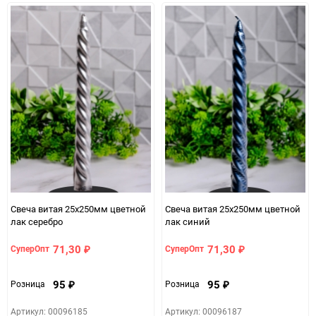
Свеча витая 25x250мм цветной
Свеча витая 25x250мм цветной
лак серебро
лак синий
71,30
71,30
СуперОпт
СуперОпт
₽
₽
95
95
Розница
Розница
₽
₽
Артикул: 00096185
Артикул: 00096187