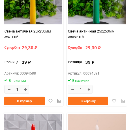
Свеча античная 25х250мм
Свеча античная 25х250мм
желтый
зеленый
29,30
29,30
СуперОпт
СуперОпт
₽
₽
39
39
Розница
Розница
₽
₽
Артикул: 00094588
Артикул: 00094591
В наличии
В наличии
Добавить
Добавить
Добавить
Доба
В корзину
В корзину
в
к
в
к
избранное
сравнению
избранно
срав