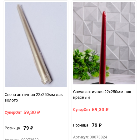
Свеча античная 22х250мм лак
Свеча античная 22х250мм лак
красный
золото
59,30
СуперОпт
₽
59,30
СуперОпт
₽
79
Розница
₽
79
Розница
₽
Артикул: 00073824
Артикул: 00073822