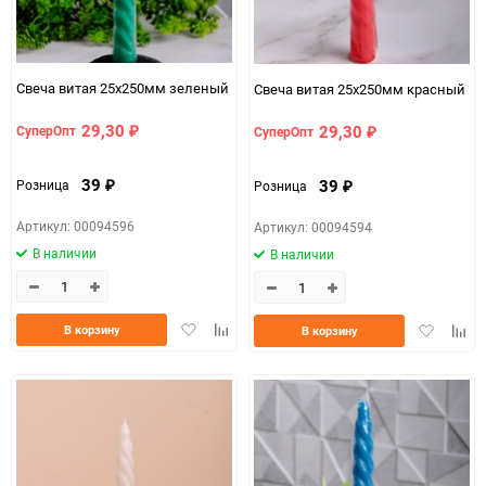
Свеча витая 25x250мм зеленый
Свеча витая 25x250мм красный
29,30
29,30
СуперОпт
СуперОпт
₽
₽
39
39
Розница
Розница
₽
₽
Артикул: 00094596
Артикул: 00094594
В наличии
В наличии
Добавить
Добавить
Добавить
Доба
В корзину
В корзину
в
к
в
к
избранное
сравнению
избранно
срав