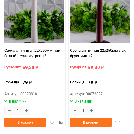
150
Свеча античная 22х250мм лак
Свеча античная 22х250мм лак
белый перламутровый
брусничный
59,30
59,30
СуперОпт
СуперОпт
₽
₽
79
79
Розница
Розница
₽
₽
Артикул: 00073818
Артикул: 00073827
В наличии
В наличии
Добавить
Добавить
Добавить
Доба
В корзину
В корзину
в
к
в
к
избранное
сравнению
избранно
срав