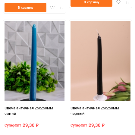
Добавить
Доба
В корзину
Добавить
Добавить
в
к
В корзину
в
к
избранно
срав
избранное
сравнению
Свеча античная 25х250мм
Свеча античная 25х250мм
синий
черный
29,30
29,30
СуперОпт
СуперОпт
₽
₽