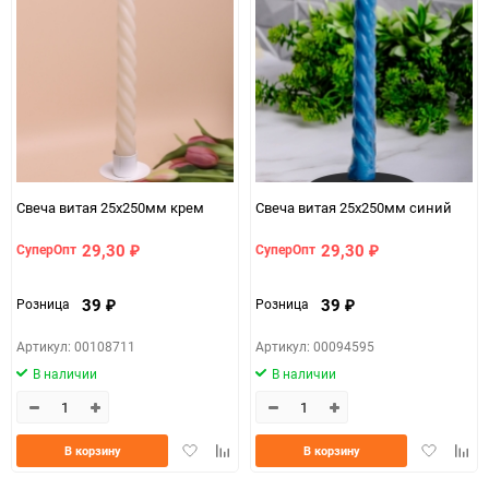
Свеча витая 25x250мм крем
Свеча витая 25x250мм синий
29,30
29,30
СуперОпт
СуперОпт
₽
₽
39
39
Розница
Розница
₽
₽
Артикул: 00108711
Артикул: 00094595
В наличии
В наличии
Добавить
Добавить
Добавить
Доба
В корзину
В корзину
в
к
в
к