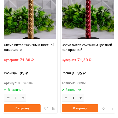
Свеча витая 25x250мм цветной
Свеча витая 25x250мм цветной
лак золото
лак красный
71,30
71,30
СуперОпт
СуперОпт
₽
₽
95
95
Розница
Розница
₽
₽
Артикул: 00096184
Артикул: 00096186
В наличии
В наличии
Добавить
Добавить
Добавить
Доба
В корзину
В корзину
в
к
в
к
избранное
сравнению
избранно
срав