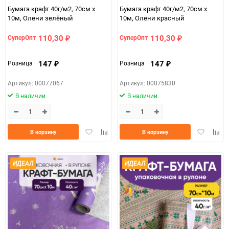
Бумага крафт 40г/м2, 70см x
Бумага крафт 40г/м2, 70см x
10м, Олени зелёный
10м, Олени красный
110,30
110,30
СуперОпт
СуперОпт
₽
₽
147
147
Розница
Розница
₽
₽
Артикул: 00077067
Артикул: 00075830
В наличии
В наличии
Добавить
Добавить
Добавить
Доба
В корзину
В корзину
в
к
в
к
избранное
сравнению
избранно
срав
ИДЕАЛ
ИДЕАЛ