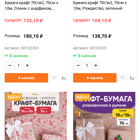
Бумага крафт 70г/м2, 70см x
Бумага крафт 70г/м2, 70см x
10м, Олени с шарфиком,
10м, Рождество, зеленый
фиолетовый пурпур/зеленый
135,10
104,10
СуперОпт
СуперОпт
₽
₽
180,10
138,70
Розница
Розница
₽
₽
Артикул: 00105363
Артикул: 00109331
В наличии
В наличии
Добавить
Добавить
Добавить
Доба
В корзину
В корзину
в
к
в
к
избранное
сравнению
избранно
срав
ИДЕАЛ
ИДЕАЛ