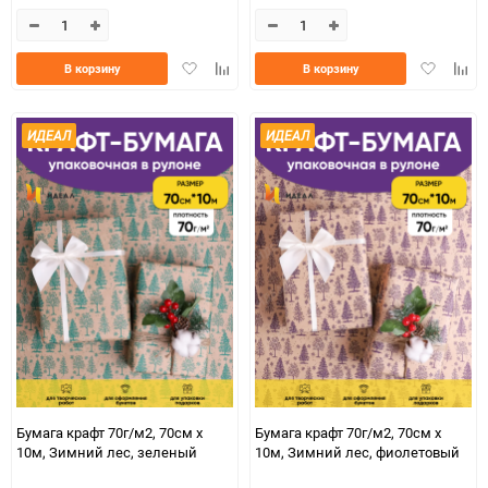
Добавить
Добавить
Добавить
Доба
В корзину
В корзину
в
к
в
к
избранное
сравнению
избранно
срав
ИДЕАЛ
ИДЕАЛ
Бумага крафт 70г/м2, 70см x
Бумага крафт 70г/м2, 70см x
10м, Зимний лес, зеленый
10м, Зимний лес, фиолетовый