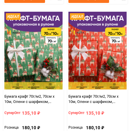
в
к
в
к
избранное
сравнению
избранно
срав
ИДЕАЛ
ИДЕАЛ
Бумага крафт 70г/м2, 70см x
Бумага крафт 70г/м2, 70см x
10м, Олени с шарфиком,
10м, Олени с шарфиком,
зеленый/красный
красный/зеленый
135,10
135,10
СуперОпт
СуперОпт
₽
₽
180,10
180,10
Розница
Розница
₽
₽