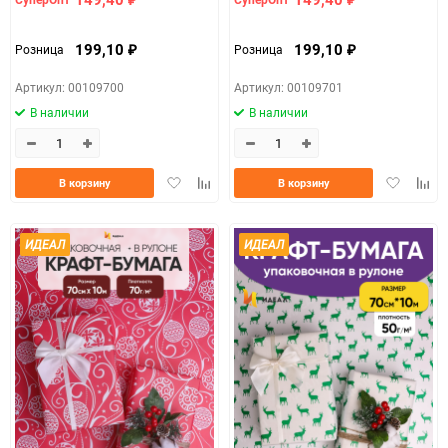
199,10
199,10
Розница
Розница
₽
₽
Артикул: 00109700
Артикул: 00109701
В наличии
В наличии
Добавить
Добавить
Добавить
Доба
В корзину
В корзину
в
к
в
к
избранное
сравнению
избранно
срав
ИДЕАЛ
ИДЕАЛ