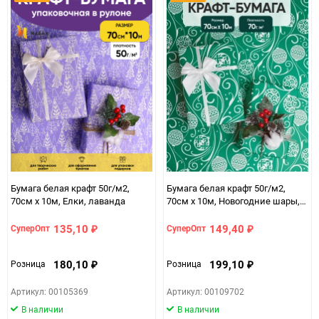
Бумага белая крафт 50г/м2,
Бумага белая крафт 50г/м2,
70см x 10м, Елки, лаванда
70см x 10м, Новогодние шары,
зеленый
135,10
149,40
СуперОпт
СуперОпт
₽
₽
180,10
199,10
Розница
Розница
₽
₽
Артикул: 00105369
Артикул: 00109702
В наличии
В наличии