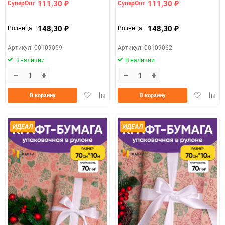
111,30
111,30
СуперОпт
СуперОпт
₽
₽
148,30
148,30
Розница
Розница
₽
₽
Артикул: 00109059
Артикул: 00109062
В наличии
В наличии
Добавить
Добавить
Добавить
Доба
В корзину
В корзину
в
к
в
к
избранное
сравнению
избранно
срав
ИДЕАЛ
ИДЕАЛ