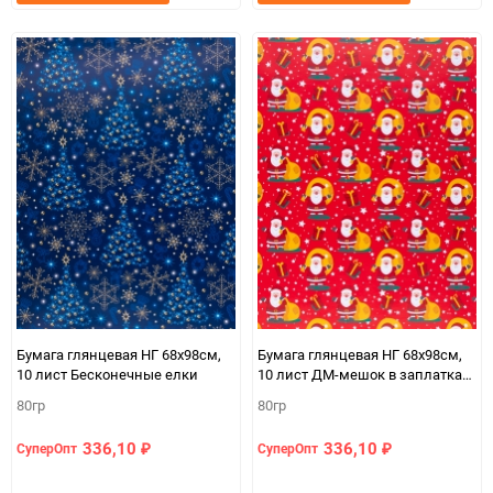
в
к
в
к
избранное
сравнению
избранно
срав
Бумага глянцевая НГ 68х98см,
Бумага глянцевая НГ 68х98см,
10 лист Бесконечные елки
10 лист ДМ-мешок в заплатках
на красном
80гр
80гр
336,10
336,10
СуперОпт
СуперОпт
₽
₽