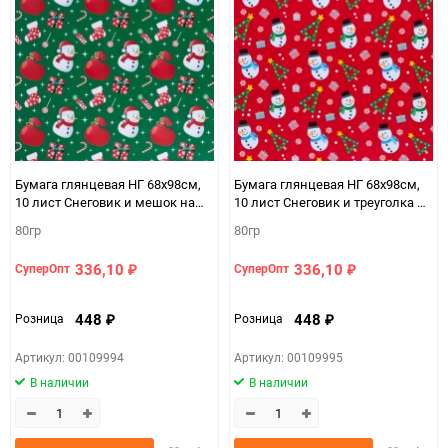
Бумага глянцевая НГ 68х98см,
Бумага глянцевая НГ 68х98см,
10 лист Снеговик и мешок на
10 лист Снеговик и треуголка на
зеленом
красном
80гр
80гр
336,10
336,10
СуперОпт
СуперОпт
₽
₽
448
448
Розница
Розница
₽
₽
Артикул: 00109994
Артикул: 00109995
В наличии
В наличии