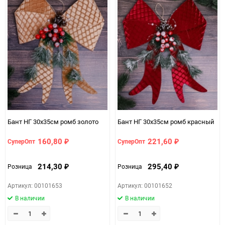
Бант НГ 30х35см ромб золото
Бант НГ 30х35см ромб красный
160,80
221,60
СуперОпт
СуперОпт
₽
₽
214,30
295,40
Розница
Розница
₽
₽
Артикул: 00101653
Артикул: 00101652
В наличии
В наличии