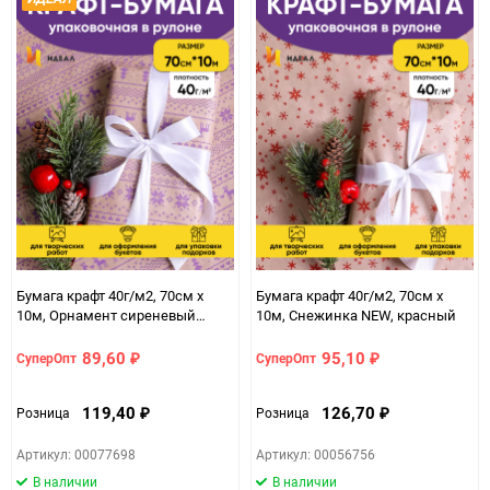
Бумага крафт 40г/м2, 70см x
Бумага крафт 40г/м2, 70см x
10м, Орнамент сиреневый
10м, Снежинка NEW, красный
темный
89,60
95,10
СуперОпт
СуперОпт
₽
₽
119,40
126,70
Розница
Розница
₽
₽
Артикул: 00077698
Артикул: 00056756
В наличии
В наличии