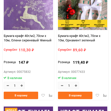
Бумага крафт 40г/м2, 70см x
Бумага крафт 40г/м2, 70см x
10м, Олени сиреневый тёмный
10м, Орнамент зеленый
110,30
89,60
СуперОпт
СуперОпт
₽
₽
147
119,40
Розница
Розница
₽
₽
Артикул: 00075832
Артикул: 00077433
В наличии
В наличии
Добавить
Добавить
Добавить
Доба
В корзину
В корзину
в
к
в
к
избранное
сравнению
избранно
срав
ИДЕАЛ