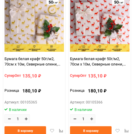
Бумага белая крафт 50г/м2,
Бумага белая крафт 50г/м2,
70см x 10м, Северные олени,
70см x 10м, Северные олени,
золото
красный
135,10
135,10
СуперОпт
СуперОпт
₽
₽
180,10
180,10
Розница
Розница
₽
₽
Артикул: 00105365
Артикул: 00105366
В наличии
В наличии
Добавить
Добавить
Добавить
Доба
В корзину
В корзину