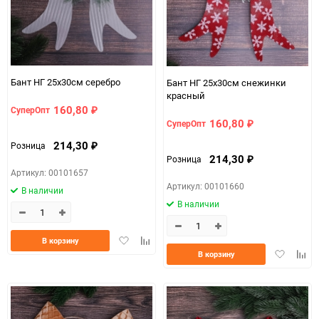
Бант НГ 25х30см серебро
Бант НГ 25х30см снежинки
красный
160,80
СуперОпт
₽
160,80
СуперОпт
₽
214,30
Розница
₽
214,30
Розница
₽
Артикул: 00101657
Артикул: 00101660
В наличии
В наличии
Добавить
Добавить
В корзину
Добавить
Доба
в
к
В корзину
в
к
избранное
сравнению
избранно
срав