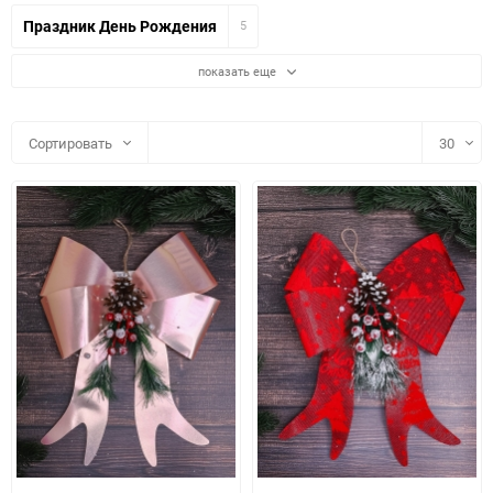
Праздник День Рождения
5
показать еще
Сортировать
30
30
60
90
150