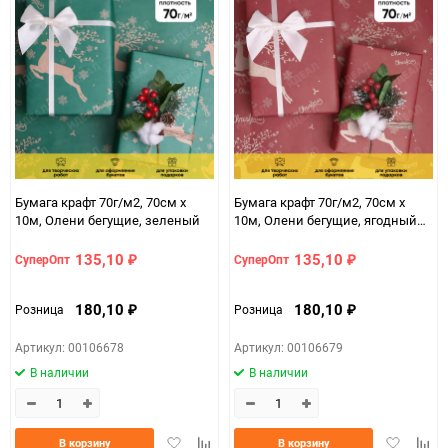
Бумага крафт 70г/м2, 70см x
Бумага крафт 70г/м2, 70см x
10м, Олени бегущие, зеленый
10м, Олени бегущие, ягодный
пунш
135,10
135,10
СуперОпт
СуперОпт
₽
₽
180,10
180,10
Розница
Розница
₽
₽
Артикул: 00106678
Артикул: 00106679
В наличии
В наличии
Добавить
Добавить
Добавить
Доба
В корзину
В корзину