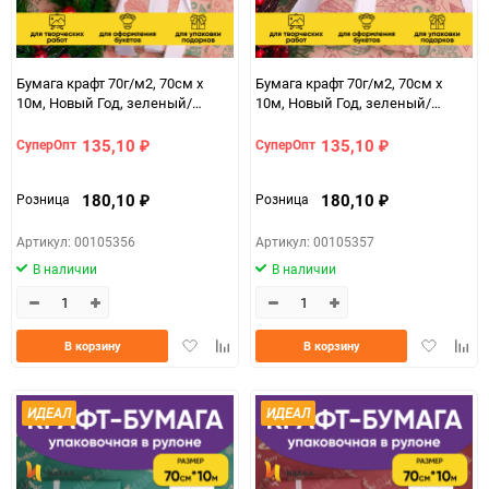
Бумага крафт 70г/м2, 70см x
Бумага крафт 70г/м2, 70см x
10м, Новый Год, зеленый/
10м, Новый Год, зеленый/
красный
фиолетовый пурпур
135,10
135,10
СуперОпт
СуперОпт
₽
₽
180,10
180,10
Розница
Розница
₽
₽
Артикул: 00105356
Артикул: 00105357
В наличии
В наличии
Добавить
Добавить
Добавить
Доба
В корзину
В корзину
в
к
в
к
избранное
сравнению
избранно
срав
ИДЕАЛ
ИДЕАЛ