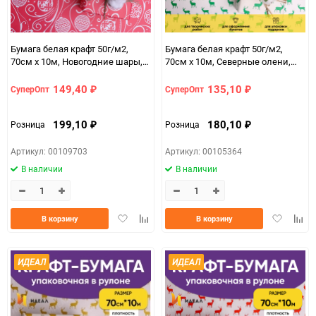
Бумага белая крафт 50г/м2,
Бумага белая крафт 50г/м2,
70см x 10м, Новогодние шары,
70см x 10м, Северные олени,
ягодный пунш
зеленый
149,40
135,10
СуперОпт
СуперОпт
₽
₽
199,10
180,10
Розница
Розница
₽
₽
Артикул: 00109703
Артикул: 00105364
В наличии
В наличии
Добавить
Добавить
Добавить
Доба
В корзину
В корзину
в
к
в
к
избранное
сравнению
избранно
срав
ИДЕАЛ
ИДЕАЛ