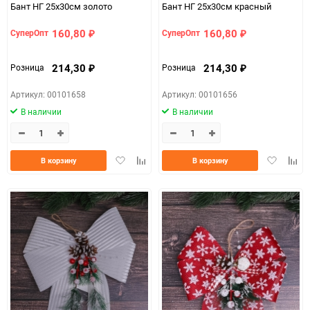
Бант НГ 25х30см золото
Бант НГ 25х30см красный
160,80
160,80
СуперОпт
СуперОпт
₽
₽
214,30
214,30
Розница
Розница
₽
₽
Артикул: 00101658
Артикул: 00101656
В наличии
В наличии
Добавить
Добавить
Добавить
Доба
В корзину
В корзину
в
к
в
к
избранное
сравнению
избранно
срав