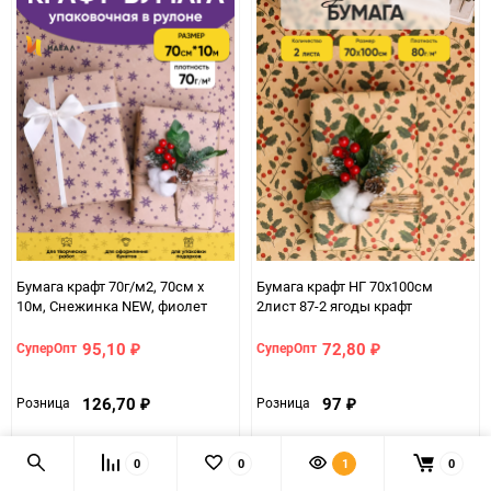
Бумага крафт 70г/м2, 70см x
Бумага крафт НГ 70х100см
10м, Снежинка NEW, фиолет
2лист 87-2 ягоды крафт
95,10
72,80
СуперОпт
СуперОпт
₽
₽
126,70
97
Розница
Розница
₽
₽
Артикул: 00106249
Артикул: 00106067
0
0
1
0
В наличии
В наличии