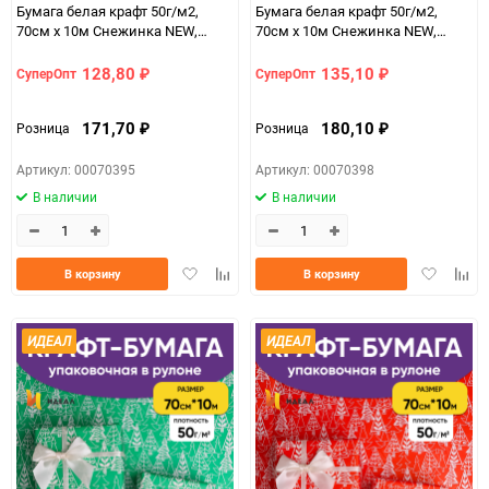
Бумага белая крафт 50г/м2,
Бумага белая крафт 50г/м2,
70см x 10м Снежинка NEW,
70см x 10м Снежинка NEW,
золото
синий
128,80
135,10
СуперОпт
СуперОпт
₽
₽
171,70
180,10
Розница
Розница
₽
₽
Артикул: 00070395
Артикул: 00070398
В наличии
В наличии
Добавить
Добавить
Добавить
Доба
В корзину
В корзину
в
к
в
к
избранное
сравнению
избранно
срав
ИДЕАЛ
ИДЕАЛ