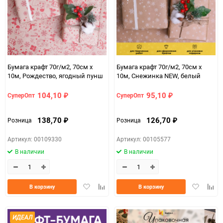
Бумага крафт 70г/м2, 70см x
Бумага крафт 70г/м2, 70см x
10м, Рождество, ягодный пунш
10м, Снежинка NEW, белый
104,10
95,10
СуперОпт
СуперОпт
₽
₽
138,70
126,70
Розница
Розница
₽
₽
Артикул: 00109330
Артикул: 00105577
В наличии
В наличии
Добавить
Добавить
Добавить
Доба
В корзину
В корзину
в
к
в
к
избранное
сравнению
избранно
срав
ИДЕАЛ