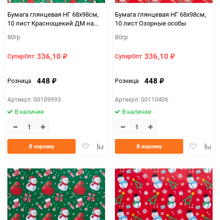
Бумага глянцевая НГ 68х98см,
Бумага глянцевая НГ 68х98см,
10 лист Краснощекий ДМ на
10 лист Озорные особы
зеленом
80гр
80гр
336,10
336,10
СуперОпт
СуперОпт
₽
₽
448
448
Розница
Розница
₽
₽
Артикул: 00109993
Артикул: 00110406
В наличии
В наличии
Добавить
Добавить
Добавить
Доба
В корзину
В корзину
в
к
в
к
избранное
сравнению
избранно
срав