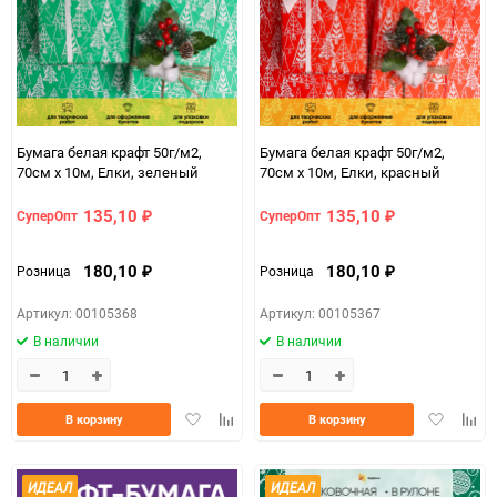
Бумага белая крафт 50г/м2,
Бумага белая крафт 50г/м2,
70см x 10м, Елки, зеленый
70см x 10м, Елки, красный
135,10
135,10
СуперОпт
СуперОпт
₽
₽
180,10
180,10
Розница
Розница
₽
₽
Артикул: 00105368
Артикул: 00105367
В наличии
В наличии
Добавить
Добавить
Добавить
Доба
В корзину
В корзину
в
к
в
к
избранное
сравнению
избранно
срав
ИДЕАЛ
ИДЕАЛ