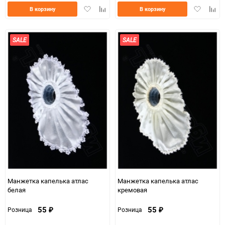
Добавить
Добавить
Добавить
Доба
В корзину
В корзину
в
к
в
к
избранное
сравнению
избранно
срав
SALE
SALE
Манжетка капелька атлас
Манжетка капелька атлас
белая
кремовая
55
55
Розница
Розница
₽
₽