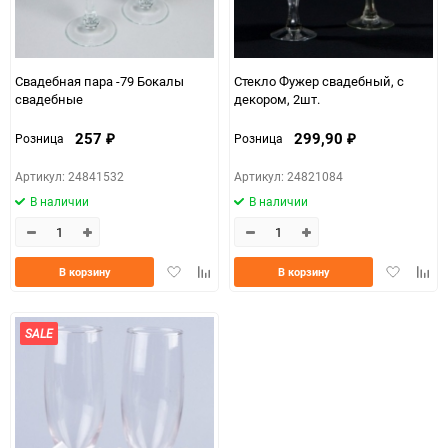
Свадебная пара -79 Бокалы
Стекло Фужер свадебный, с
свадебные
декором, 2шт.
257
299,90
Розница
Розница
₽
₽
Артикул: 24841532
Артикул: 24821084
В наличии
В наличии
Добавить
Добавить
Добавить
Доба
В корзину
В корзину
в
к
в
к
избранное
сравнению
избранно
срав
SALE