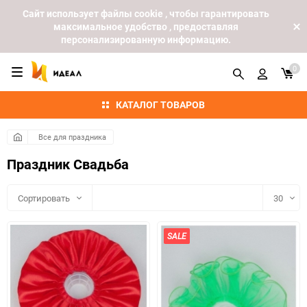
Cайт использует файлы cookie , чтобы гарантировать
максимальное удобство , предоставляя
персонализированную информацию.
0
КАТАЛОГ ТОВАРОВ
Все для праздника
Праздник Свадьба
Сортировать
30
30
SALE
60
90