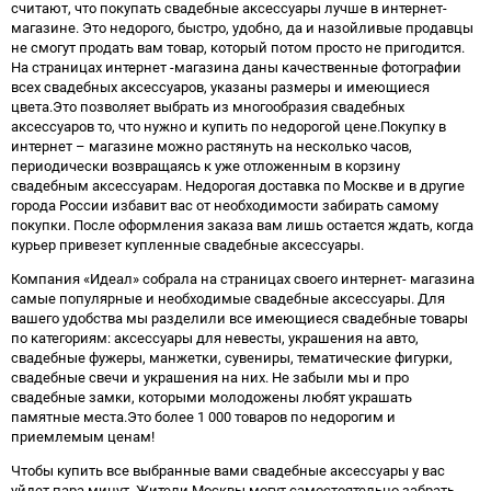
считают, что покупать свадебные аксессуары лучше в интернет-
магазине. Это недорого, быстро, удобно, да и назойливые продавцы
не смогут продать вам товар, который потом просто не пригодится.
На страницах интернет -магазина даны качественные фотографии
всех свадебных аксессуаров, указаны размеры и имеющиеся
цвета.Это позволяет выбрать из многообразия свадебных
аксессуаров то, что нужно и купить по недорогой цене.Покупку в
интернет – магазине можно растянуть на несколько часов,
периодически возвращаясь к уже отложенным в корзину
свадебным аксессуарам. Недорогая доставка по Москве и в другие
города России избавит вас от необходимости забирать самому
покупки. После оформления заказа вам лишь остается ждать, когда
курьер привезет купленные свадебные аксессуары.
Компания «Идеал» собрала на страницах своего интернет- магазина
самые популярные и необходимые свадебные аксессуары. Для
вашего удобства мы разделили все имеющиеся свадебные товары
по категориям: аксессуары для невесты, украшения на авто,
свадебные фужеры, манжетки, сувениры, тематические фигурки,
свадебные свечи и украшения на них. Не забыли мы и про
свадебные замки, которыми молодожены любят украшать
памятные места.Это более 1 000 товаров по недорогим и
приемлемым ценам!
Чтобы купить все выбранные вами свадебные аксессуары у вас
уйдет пара минут. Жители Москвы могут самостоятельно забрать