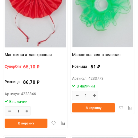
150
Манжетка атлас красная
Манжетка волна зеленая
65,10
51
СуперОпт
Розница
₽
₽
Артикул: 4233773
86,70
Розница
₽
В наличии
Артикул: 4228846
В наличии
Добавить
Доба
В корзину
в
к
избранно
срав
Добавить
Добавить
В корзину
в
к
избранное
сравнению