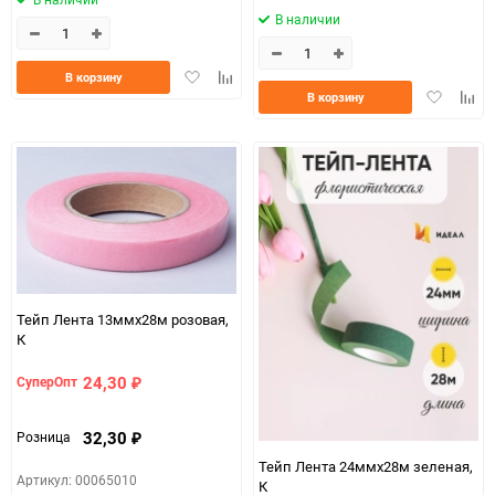
В наличии
Добавить
Добавить
В корзину
Добавить
Доба
в
к
В корзину
в
к
избранное
сравнению
избранно
срав
Тейп Лента 13ммx28м розовая,
К
24,30
СуперОпт
₽
32,30
Розница
₽
Тейп Лента 24ммx28м зеленая,
Артикул: 00065010
К