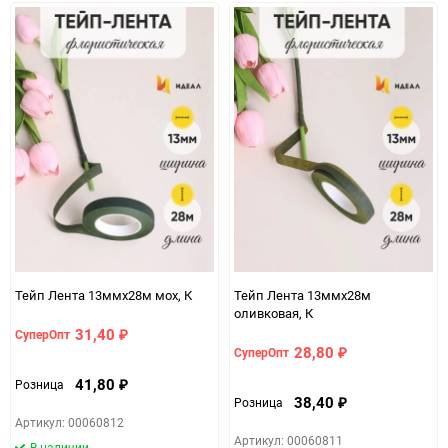
Тейп Лента 13ммx28м мох, К
Тейп Лента 13ммx28м
оливковая, К
31,40
СуперОпт
₽
28,80
СуперОпт
₽
41,80
Розница
₽
38,40
Розница
₽
Артикул: 00060812
Артикул: 00060811
В наличии