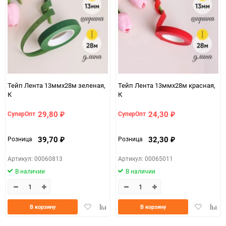
150
Тейп Лента 13ммx28м зеленая,
Тейп Лента 13ммx28м красная,
К
К
29,80
24,30
СуперОпт
СуперОпт
₽
₽
39,70
32,30
Розница
Розница
₽
₽
Артикул: 00060813
Артикул: 00065011
В наличии
В наличии
Добавить
Добавить
Добавить
Доба
В корзину
В корзину
в
к
в
к
избранное
сравнению
избранно
срав