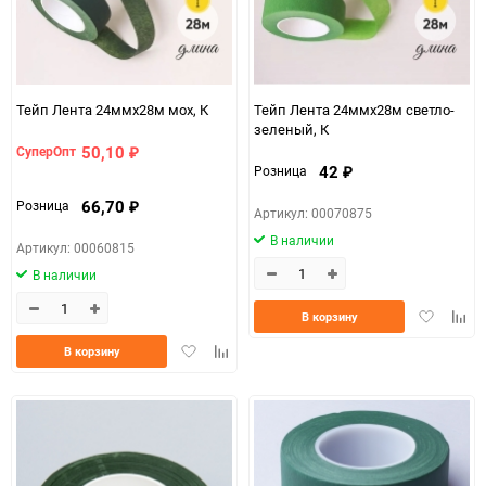
Тейп Лента 24ммx28м мох, К
Тейп Лента 24ммx28м светло-
зеленый, К
50,10
СуперОпт
₽
42
Розница
₽
66,70
Розница
₽
Артикул: 00070875
В наличии
Артикул: 00060815
В наличии
Добавить
Доба
В корзину
в
к
Добавить
Добавить
В корзину
избранно
срав
в
к
избранное
сравнению