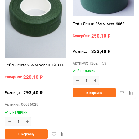
Тейп Лента 26мм мох, 6062
250,10
СуперОпт
₽
333,40
Розница
₽
Артикул: 12621153
Тейп Лента 26мм зеленый 9116
В наличии
220,10
СуперОпт
₽
Добавить
Доба
293,40
Розница
В корзину
₽
в
к
избранно
срав
Артикул: 00096029
В наличии
Добавить
Добавить
В корзину