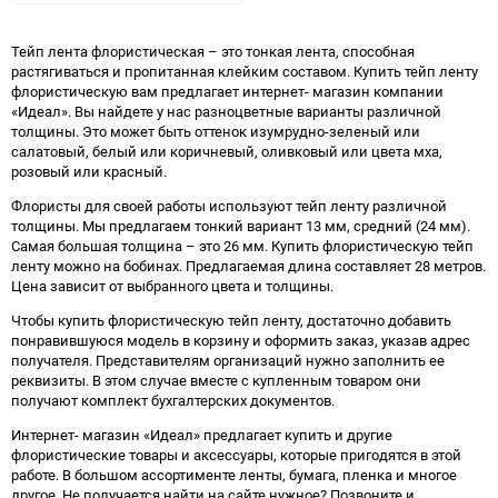
в
к
избранное
сравнению
Тейп лента флористическая – это тонкая лента, способная
растягиваться и пропитанная клейким составом. Купить тейп ленту
флористическую вам предлагает интернет- магазин компании
«Идеал». Вы найдете у нас разноцветные варианты различной
толщины. Это может быть оттенок изумрудно-зеленый или
салатовый, белый или коричневый, оливковый или цвета мха,
розовый или красный.
Флористы для своей работы используют тейп ленту различной
толщины. Мы предлагаем тонкий вариант 13 мм, средний (24 мм).
Самая большая толщина – это 26 мм. Купить флористическую тейп
ленту можно на бобинах. Предлагаемая длина составляет 28 метров.
Цена зависит от выбранного цвета и толщины.
Чтобы купить флористическую тейп ленту, достаточно добавить
понравившуюся модель в корзину и оформить заказ, указав адрес
получателя. Представителям организаций нужно заполнить ее
реквизиты. В этом случае вместе с купленным товаром они
получают комплект бухгалтерских документов.
Интернет- магазин «Идеал» предлагает купить и другие
флористические товары и аксессуары, которые пригодятся в этой
работе. В большом ассортименте ленты, бумага, пленка и многое
другое. Не получается найти на сайте нужное? Позвоните и