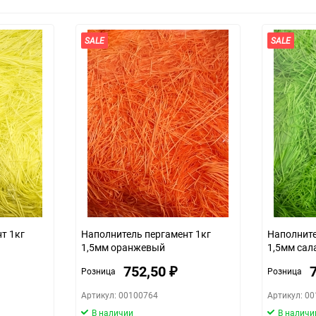
SALE
SALE
т 1кг
Наполнитель пергамент 1кг
Наполните
1,5мм оранжевый
1,5мм сал
752,50
Розница
Розница
₽
Артикул: 00100764
Артикул: 0
В наличии
В наличи