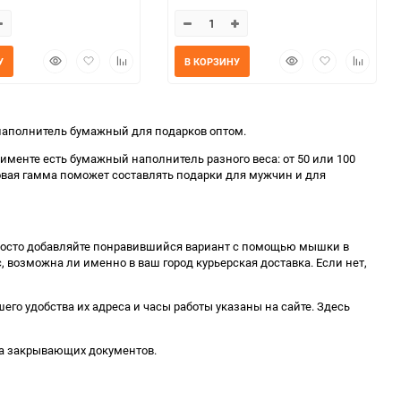
Быстрый
Добавить
Добавить
Быстрый
Добавить
Добавит
У
В КОРЗИНУ
просмотр
в
к
просмотр
в
к
избранное
сравнению
избранное
сравнен
 наполнитель бумажный для подарков оптом.
именте есть бумажный наполнитель разного веса: от 50 или 100
етовая гамма поможет составлять подарки для мужчин и для
 Просто добавляйте понравившийся вариант с помощью мышки в
, возможна ли именно в ваш город курьерская доставка. Если нет,
го удобства их адреса и часы работы указаны на сайте. Здесь
та закрывающих документов.