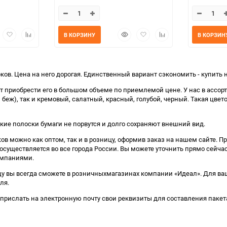
трый
Добавить
Добавить
Быстрый
Добавить
Добавить
В КОРЗИНУ
В КОРЗИН
мотр
в
к
просмотр
в
к
избранное
сравнению
избранное
сравнению
ов. Цена на него дорогая. Единственный вариант сэкономить - купить
т приобрести его в большом объеме по приемлемой цене. У нас в ассорт
т, беж), так и кремовый, салатный, красный, голубой, черный. Такая цв
кие полоски бумаги не порвутся и долго сохраняют внешний вид.
ов можно как оптом, так и в розницу, оформив заказ на нашем сайте.
осуществляется во все города России. Вы можете уточнить прямо сейчас
омпаниями.
у вы всегда сможете в розничныхмагазинах компании «Идеал». Для ваше
ля.
прислать на электронную почту свои реквизиты для составления паке