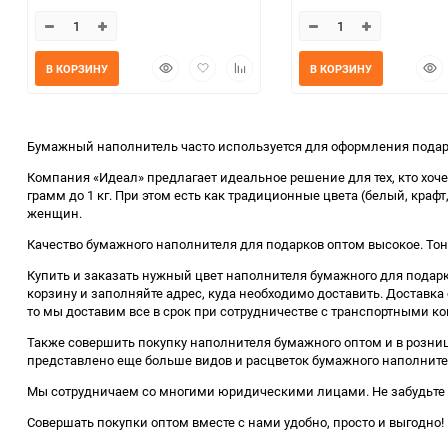
Быстрый
Добавить
Добавить
Быс
В КОРЗИНУ
В КОРЗИНУ
просмотр
в
к
прос
избранное
сравнению
Бумажный наполнитель часто используется для оформления подарк
Компания «Идеал» предлагает идеальное решение для тех, кто хоче
грамм до 1 кг. При этом есть как традиционные цвета (белый, краф
женщин.
Качество бумажного наполнителя для подарков оптом высокое. Тон
Купить и заказать нужный цвет наполнителя бумажного для подарк
корзину и заполняйте адрес, куда необходимо доставить. Доставка 
то мы доставим все в срок при сотрудничестве с транспортными к
Также совершить покупку наполнителя бумажного оптом и в розниц
представлено еще больше видов и расцветок бумажного наполните
Мы сотрудничаем со многими юридическими лицами. Не забудьте 
Совершать покупки оптом вместе с нами удобно, просто и выгодно!