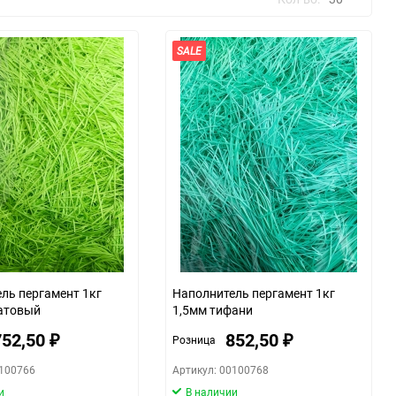
SALE
30
60
90
150
ль пергамент 1кг
Наполнитель пергамент 1кг
атовый
1,5мм тифани
752,50
852,50
Розница
₽
₽
0100766
Артикул: 00100768
и
В наличии