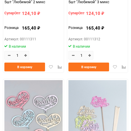
5шт "Любимой" 2 микс
5шт "Любимой" 3 микс
124,10
124,10
СуперОпт
СуперОпт
₽
₽
165,40
165,40
Розница
Розница
₽
₽
Артикул: 00111311
Артикул: 00111312
В наличии
В наличии
Добавить
Добавить
Добавить
Доба
В корзину
В корзину
в
к
в
к
избранное
сравнению
избранно
срав