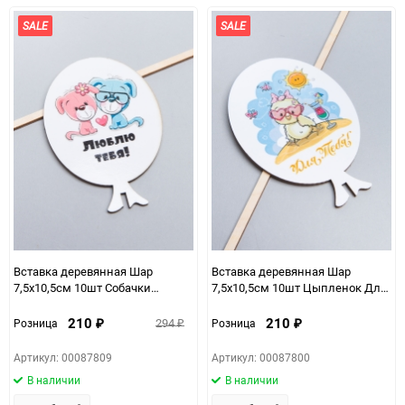
избранное
сравнению
избранно
срав
SALE
SALE
Вставка деревянная Шар
Вставка деревянная Шар
7,5х10,5см 10шт Собачки
7,5х10,5см 10шт Цыпленок Для
Люблю тебя! Ш35
тебя! Ш25
210
210
294
Розница
Розница
₽
₽
₽
Артикул: 00087809
Артикул: 00087800
В наличии
В наличии