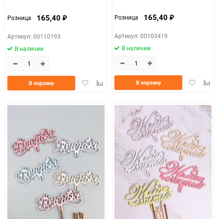
165,40
165,40
Розница
Розница
₽
₽
Артикул: 00103419
Артикул: 00110193
В наличии
В наличии
Добавить
Доба
Добавить
Добавить
В корзину
В корзину
в
к
в
к
избранно
срав
избранное
сравнению