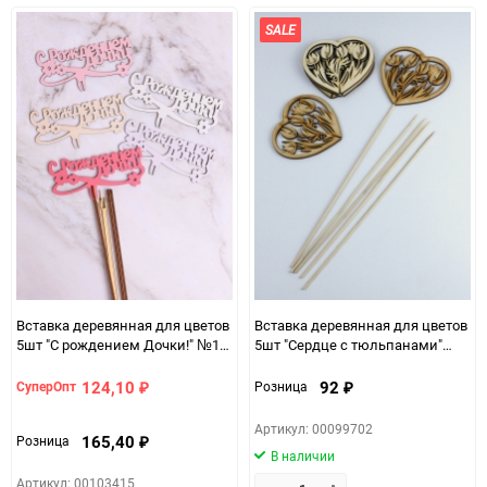
избранное
сравнению
избранно
срав
SALE
Вставка деревянная для цветов
Вставка деревянная для цветов
5шт "С рождением Дочки!" №19
5шт "Сердце с тюльпанами"
микс
натуральный
124,10
92
СуперОпт
Розница
₽
₽
Артикул: 00099702
165,40
Розница
₽
В наличии
Артикул: 00103415