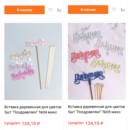
Добавить
Доба
Добавить
Добавить
В корзину
В корзину
в
к
в
к
избранно
срав
избранное
сравнению
Вставка деревянная для цветов
Вставка деревянная для цветов
5шт "Поздравляю!" №05 микс
5шт "Поздравляю!" №04 микс
124,10
124,10
СуперОпт
СуперОпт
₽
₽