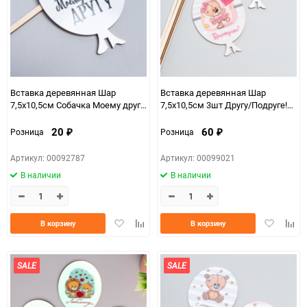
Вставка деревянная Шар
Вставка деревянная Шар
7,5х10,5см Собачка Моему другу!
7,5х10,5см 3шт Другу/Подруге!
Ш36
микс
20
60
Розница
Розница
₽
₽
Артикул: 00092787
Артикул: 00099021
В наличии
В наличии
Добавить
Добавить
Добавить
Доба
В корзину
В корзину
в
к
в
к
избранное
сравнению
избранно
срав
SALE
SALE