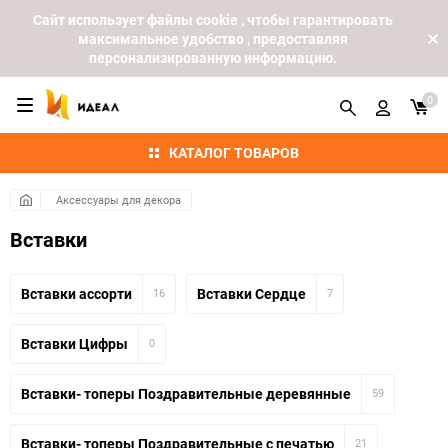
Cайт использует файлы cookie , чтобы гарантировать
максимальное удобство , предоставляя
персонализированную информацию.
0
КАТАЛОГ ТОВАРОВ
Аксессуары для декора
Вставки
Вставки ассорти
Вставки Сердце
16
7
Вставки Цифры
0
Вставки- топеры Поздравительные деревянные
59
Вставки- топеры Поздравительные с печатью
21