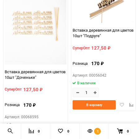
Вставка деревянная для цветов
10шт "Подруге"
127,50
СуперОпт
₽
170
Розница
₽
Вставка деревянная для цветов
Артикул: 00056042
10шт "Доченьке"
В наличии
127,50
СуперОпт
₽
Добавить
Доба
170
Розница
В корзину
₽
в
к
избранно
срав
Артикул: 00068595
В наличии
0
0
1
0