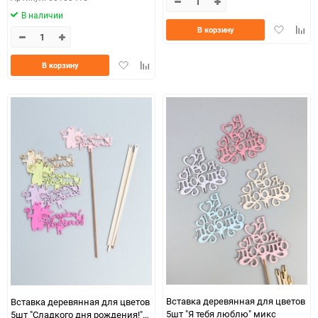
В наличии
Добавить
Доба
В корзину
в
к
избранно
срав
Добавить
Добавить
В корзину
в
к
избранное
сравнению
Вставка деревянная для цветов
Вставка деревянная для цветов
5шт "Я тебя люблю" микс
5шт "Сладкого дня рождения!"