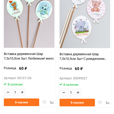
Вставка деревянная Шар
Вставка деревянная Шар
7,5х10,5см 3шт Любимым! микс
7,5х10,5см 3шт С рождением
Дочки/Сыночка! микс
60
60
Розница
Розница
₽
₽
Артикул: 00101126
Артикул: 00099027
В наличии
В наличии
Добавить
Добавить
Добавить
Доба
В корзину
В корзину
в
к
в
к
избранное
сравнению
избранно
срав