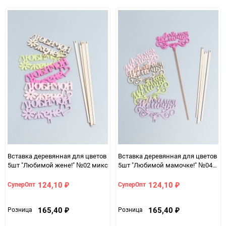
избранное
сравнению
избранно
срав
Вставка деревянная для цветов
Вставка деревянная для цветов
5шт "Любимой жене!" №02 микс
5шт "Любимой мамочке!" №04
микс
124,10
124,10
СуперОпт
СуперОпт
₽
₽
165,40
165,40
Розница
Розница
₽
₽