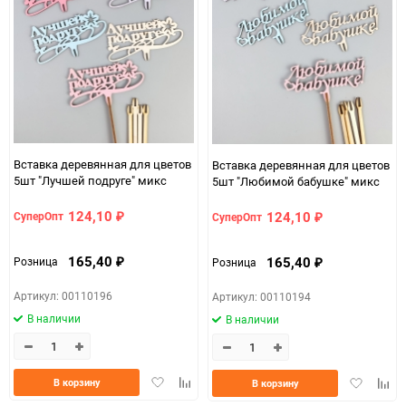
Вставка деревянная для цветов
Вставка деревянная для цветов
5шт "Лучшей подруге" микс
5шт "Любимой бабушке" микс
124,10
124,10
СуперОпт
СуперОпт
₽
₽
165,40
165,40
Розница
Розница
₽
₽
Артикул: 00110196
Артикул: 00110194
В наличии
В наличии
Добавить
Добавить
Добавить
Доба
В корзину
В корзину
в
к
в
к