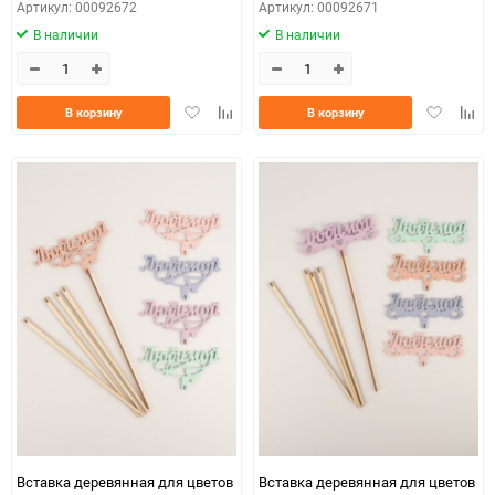
Артикул: 00092672
Артикул: 00092671
В наличии
В наличии
Добавить
Добавить
Добавить
Доба
В корзину
В корзину
в
к
в
к
избранное
сравнению
избранно
срав
Вставка деревянная для цветов
Вставка деревянная для цветов