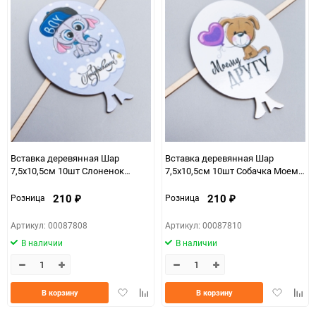
Вставка деревянная Шар
Вставка деревянная Шар
7,5х10,5см 10шт Слоненок
7,5х10,5см 10шт Собачка Моему
Поздравляем! Ш34
другу! Ш36
210
210
Розница
Розница
₽
₽
Артикул: 00087808
Артикул: 00087810
В наличии
В наличии
Добавить
Добавить
Добавить
Доба
В корзину
В корзину
в
к
в
к