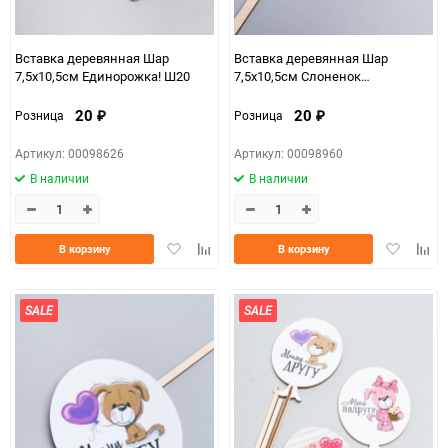
Вставка деревянная Шар
Вставка деревянная Шар
7,5х10,5см Единорожка! Ш20
7,5х10,5см Слоненок
Поздравляем! Ш34
20
20
Розница
Розница
₽
₽
Артикул: 00098626
Артикул: 00098960
В наличии
В наличии
Добавить
Добавить
Добавить
Доба
В корзину
В корзину
в
к
в
к
избранное
сравнению
избранно
срав
SALE
SALE