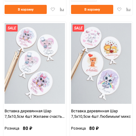
Добавить
Добавить
Добавить
Доба
В корзину
В корзину
в
к
в
к
избранное
сравнению
избранно
срав
SALE
SALE
Вставка деревянная Шар
Вставка деревянная Шар
7,5х10,5см 4шт Желаем счастья!
7,5х10,5см 4шт Любимым! микс
микс
80
80
Розница
Розница
₽
₽