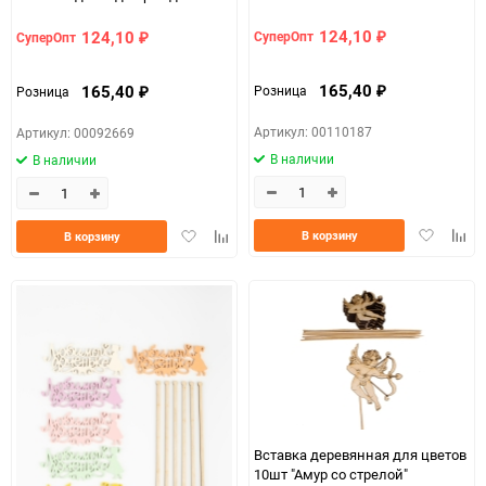
№01 микс
124,10
124,10
СуперОпт
СуперОпт
₽
₽
165,40
165,40
Розница
Розница
₽
₽
Артикул: 00110187
Артикул: 00092669
В наличии
В наличии
Добавить
Доба
Добавить
Добавить
В корзину
В корзину
в
к
в
к
избранно
срав
избранное
сравнению
Вставка деревянная для цветов
10шт "Амур со стрелой"