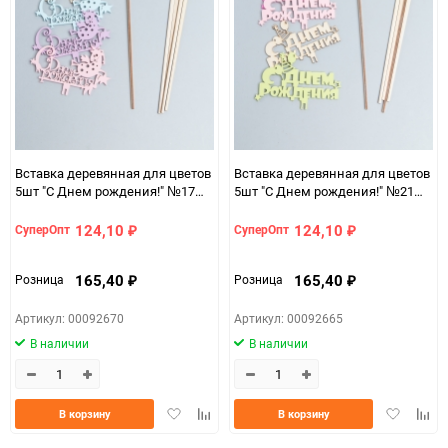
Вставка деревянная для цветов
Вставка деревянная для цветов
5шт "С Днем рождения!" №17
5шт "С Днем рождения!" №21
микс
микс
124,10
124,10
СуперОпт
СуперОпт
₽
₽
165,40
165,40
Розница
Розница
₽
₽
Артикул: 00092670
Артикул: 00092665
В наличии
В наличии
Добавить
Добавить
Добавить
Доба
В корзину
В корзину
в
к
в
к