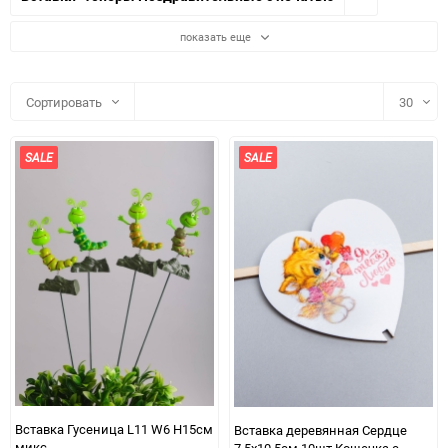
показать еще
Сортировать
30
30
SALE
SALE
60
90
150
Вставка Гусеница L11 W6 H15см
Вставка деревянная Сердце
микс
7,5х10,5см 10шт Кошечка с