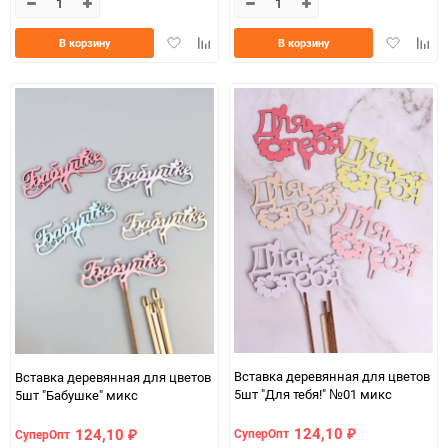
Добавить
Добавить
Добавить
Доба
В корзину
В корзину
в
к
в
к
избранное
сравнению
избранно
срав
Вставка деревянная для цветов
Вставка деревянная для цветов
5шт "Для тебя!" №01 микс
5шт "Бабушке" микс
124,10
124,10
СуперОпт
СуперОпт
₽
₽