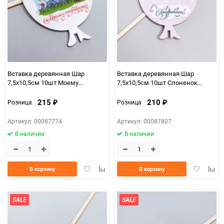
Вставка деревянная Шар
Вставка деревянная Шар
7,5х10,5см 10шт Моему
7,5х10,5см 10шт Слоненок
сокровищу! Ш10
Поздравляем! Ш33
215
210
Розница
Розница
₽
₽
Артикул: 00087774
Артикул: 00087807
В наличии
В наличии
Добавить
Добавить
Добавить
Доба
В корзину
В корзину
в
к
в
к
избранное
сравнению
избранно
срав
SALE
SALE