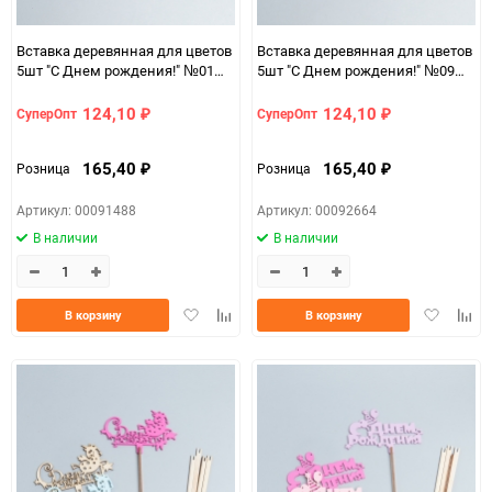
Вставка деревянная для цветов
Вставка деревянная для цветов
5шт "С Днем рождения!" №01
5шт "С Днем рождения!" №09
микс
микс
124,10
124,10
СуперОпт
СуперОпт
₽
₽
165,40
165,40
Розница
Розница
₽
₽
Артикул: 00091488
Артикул: 00092664
В наличии
В наличии
Добавить
Добавить
Добавить
Доба
В корзину
В корзину
в
к
в
к
избранное
сравнению
избранно
срав