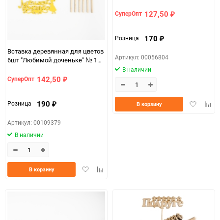
127,50
СуперОпт
₽
170
Розница
₽
Вставка деревянная для цветов
Артикул: 00056804
6шт "Любимой доченьке" № 1
микс
В наличии
142,50
СуперОпт
₽
Добавить
Доба
190
Розница
В корзину
₽
в
к
избранно
срав
Артикул: 00109379
В наличии
Добавить
Добавить
В корзину
в
к
избранное
сравнению