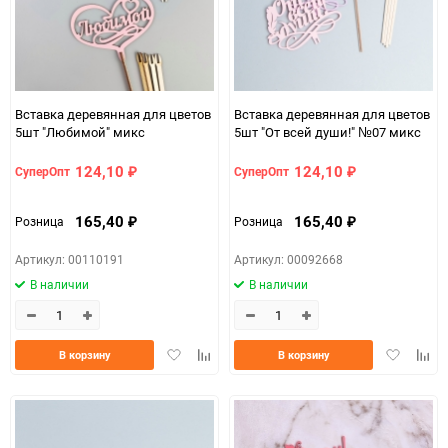
Вставка деревянная для цветов
Вставка деревянная для цветов
5шт "Любимой" микс
5шт "От всей души!" №07 микс
124,10
124,10
СуперОпт
СуперОпт
₽
₽
165,40
165,40
Розница
Розница
₽
₽
Артикул: 00110191
Артикул: 00092668
В наличии
В наличии
Добавить
Добавить
Добавить
Доба
В корзину
В корзину
в
к
в
к
избранное
сравнению
избранно
срав