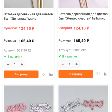
Вставка деревянная для цветов
Вставка деревянная для цветов
5шт "Желаю счастья" №1микс
5шт "Доченьке" микс
124,10
124,10
СуперОпт
СуперОпт
₽
₽
165,40
165,40
Розница
Розница
₽
₽
Артикул: 00095792
Артикул: 00110192
В наличии
В наличии
Добавить
Доба
Добавить
Добавить
В корзину
В корзину
в
к
в
к
избранно
срав
избранное
сравнению