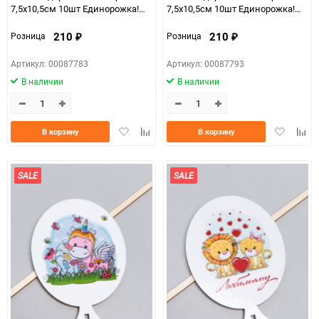
7,5х10,5см 10шт Единорожка!
7,5х10,5см 10шт Единорожка!
Ш17
Ш18
210
210
Розница
Розница
₽
₽
Артикул: 00087783
Артикул: 00087793
В наличии
В наличии
Добавить
Добавить
Добавить
Доба
В корзину
В корзину
в
к
в
к
избранное
сравнению
избранно
срав
SALE
SALE