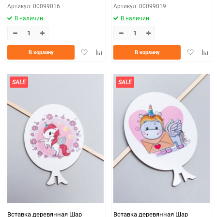
Артикул: 00099016
Артикул: 00099019
В наличии
В наличии
Добавить
Добавить
Добавить
Доба
В корзину
В корзину
в
к
в
к
избранное
сравнению
избранно
срав
SALE
SALE
Вставка деревянная Шар
Вставка деревянная Шар