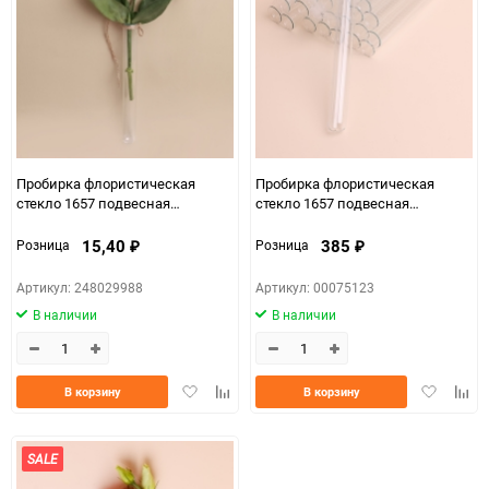
150
Пробирка флористическая
Пробирка флористическая
стекло 1657 подвесная
стекло 1657 подвесная
D2,1x20см
D2,1x20см 25шт.
15,40
385
Розница
Розница
₽
₽
Артикул: 248029988
Артикул: 00075123
В наличии
В наличии
Добавить
Добавить
Добавить
Доба
В корзину
В корзину
в
к
в
к
избранное
сравнению
избранно
срав
SALE