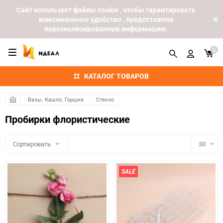
Cайт использует файлы cookie , чтобы гарантировать
максимальное удобство , предоставляя
персонализированную информацию.
0
КАТАЛОГ ТОВАРОВ
Вазы. Кашпо. Горшки
Стекло
Пробирки флористические
Сортировать
30
30
SALE
60
90