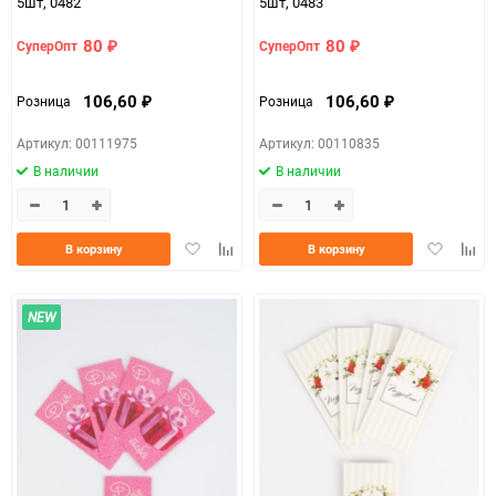
5шт, 0482
5шт, 0483
80
80
СуперОпт
СуперОпт
₽
₽
106,60
106,60
Розница
Розница
₽
₽
Артикул: 00111975
Артикул: 00110835
В наличии
В наличии
Добавить
Добавить
Добавить
Доба
В корзину
В корзину
в
к
в
к
избранное
сравнению
избранно
срав
NEW