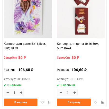
Конверт для денег 8х16,5см,
Конверт для денег 8х16,5см,
5шт, 0473
5шт, 0474
80
80
СуперОпт
СуперОпт
₽
₽
106,60
106,60
Розница
Розница
₽
₽
Артикул: 00110568
Артикул: 00111396
В наличии
В наличии
Добавить
Добавить
Добавить
Доба
В корзину
В корзину
в
к
в
к