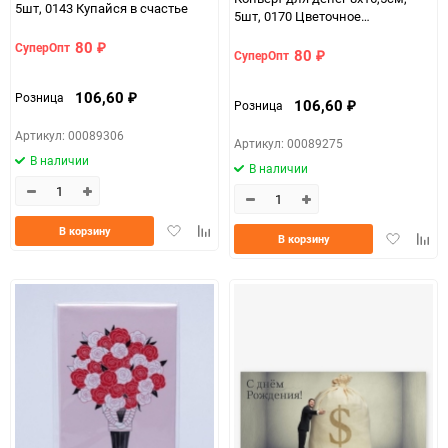
5шт, 0143 Купайся в счастье
5шт, 0170 Цветочное
мороженое
80
СуперОпт
₽
80
СуперОпт
₽
106,60
Розница
₽
106,60
Розница
₽
Артикул: 00089306
Артикул: 00089275
В наличии
В наличии
Добавить
Добавить
В корзину
Добавить
Доба
В корзину
в
к
в
к
избранное
сравнению
избранно
срав