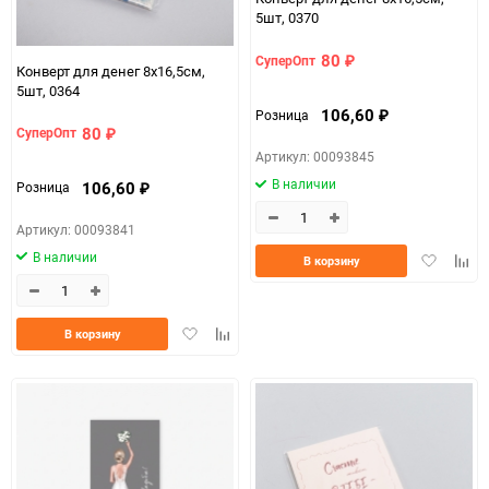
5шт, 0370
80
СуперОпт
₽
Конверт для денег 8х16,5см,
5шт, 0364
106,60
Розница
₽
80
СуперОпт
₽
Артикул: 00093845
В наличии
106,60
Розница
₽
Артикул: 00093841
В наличии
Добавить
Доба
В корзину
в
к
избранно
срав
Добавить
Добавить
В корзину
в
к
избранное
сравнению