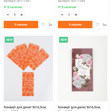
Артикул: 00111397
Артикул: 00111394
В наличии
В наличии
Добавить
Добавить
Добавить
Доба
В корзину
В корзину
в
к
в
к
избранное
сравнению
избранно
срав
NEW
NEW
Конверт для денег 8х16,5см,
Конверт для денег 8х16,5см,