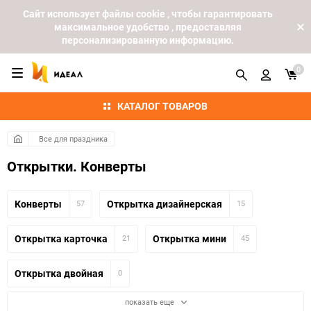
Cайт использует файлы cookie , чтобы гарантировать
максимальное удобство , предоставляя
персонализированную информацию.
0
КАТАЛОГ ТОВАРОВ
Все для праздника
Открытки. Конверты
Конверты
Открытка дизайнерская
57
15
Открытка карточка
Открытка мини
21
45
Открытка двойная
0
показать еще