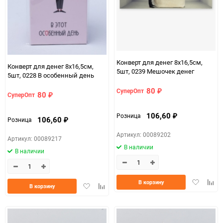
Конверт для денег 8х16,5см,
Конверт для денег 8х16,5см,
5шт, 0239 Мешочек денег
5шт, 0228 В особенный день
80
СуперОпт
₽
80
СуперОпт
₽
106,60
Розница
₽
106,60
Розница
₽
Артикул: 00089202
Артикул: 00089217
В наличии
В наличии
Добавить
Доба
В корзину
Добавить
Добавить
В корзину
в
к
в
к
избранно
срав
избранное
сравнению