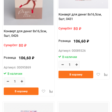
Конверт для денег 8х16,5см,
5шт, 0431
80
СуперОпт
₽
Конверт для денег 8х16,5см,
5шт, 0426
106,60
Розница
₽
80
СуперОпт
₽
Артикул: 00089326
В наличии
106,60
Розница
₽
Артикул: 00095869
В наличии
Добавить
Доба
В корзину
в
к
избранно
срав
Добавить
Добавить
В корзину
в
к
избранное
сравнению