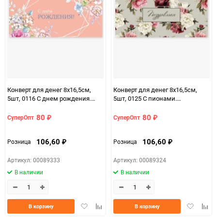
Конверт для денег 8х16,5см,
Конверт для денег 8х16,5см,
5шт, 0116 С днем рождения.
5шт, 0125 С пионами.
Розовый
Поздравляем
80
80
СуперОпт
СуперОпт
₽
₽
106,60
106,60
Розница
Розница
₽
₽
Артикул: 00089333
Артикул: 00089324
В наличии
В наличии
Добавить
Добавить
Добавить
Доба
В корзину
В корзину
в
к
в
к