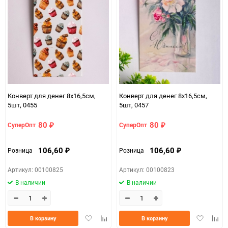
Конверт для денег 8х16,5см,
Конверт для денег 8х16,5см,
5шт, 0455
5шт, 0457
80
80
СуперОпт
СуперОпт
₽
₽
106,60
106,60
Розница
Розница
₽
₽
Артикул: 00100825
Артикул: 00100823
В наличии
В наличии
Добавить
Добавить
Добавить
Доба
В корзину
В корзину
в
к
в
к