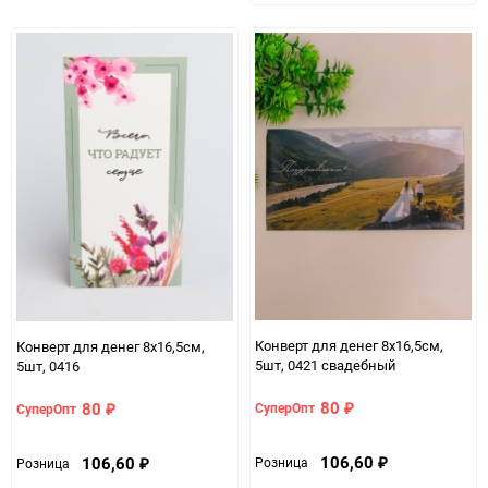
в
к
избранно
срав
Конверт для денег 8х16,5см,
Конверт для денег 8х16,5см,
5шт, 0421 свадебный
5шт, 0416
80
80
СуперОпт
СуперОпт
₽
₽
106,60
106,60
Розница
Розница
₽
₽