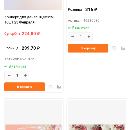
316
Розница
₽
Конверт для денег 16,5x8см,
Артикул: 46230530
10шт 23 Февраля!
В наличии
224,80
СуперОпт
₽
Добавить
Доба
299,70
Розница
В корзину
₽
в
к
избранно
срав
Артикул: 46218721
В наличии
Добавить
Добавить
В корзину
в
к
избранное
сравнению