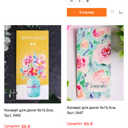
избранное
сравнению
Добавить
Доба
В корзину
в
к
избранно
срав
Конверт для денег 8х16,5см,
Конверт для денег 8х16,5см,
5шт, 0447
5шт, 0442
80
СуперОпт
₽
80
СуперОпт
₽