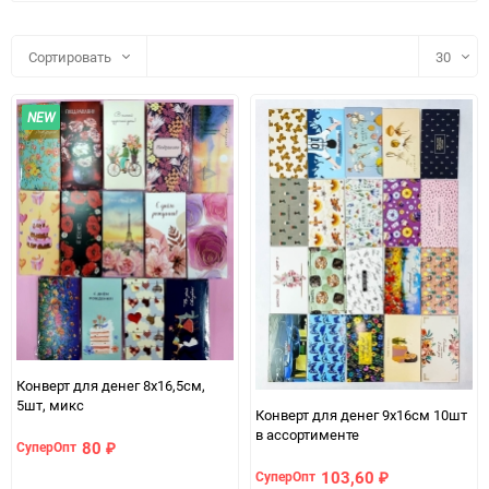
Сортировать
30
30
NEW
60
90
150
Конверт для денег 8х16,5см,
5шт, микс
Конверт для денег 9х16см 10шт
в ассортименте
80
СуперОпт
₽
103,60
СуперОпт
₽