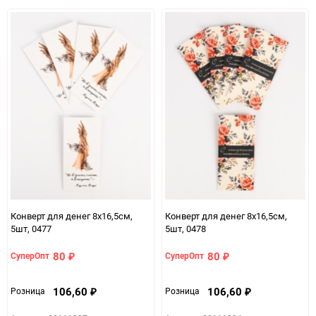
избранное
сравнению
избранно
срав
Конверт для денег 8х16,5см,
Конверт для денег 8х16,5см,
5шт, 0477
5шт, 0478
80
80
СуперОпт
СуперОпт
₽
₽
106,60
106,60
Розница
Розница
₽
₽