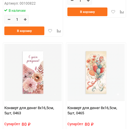
Артикул: 00100822
В наличии
Добавить
Доба
В корзину
в
к
избранно
срав
Добавить
Добавить
В корзину
в
к
избранное
сравнению
Конверт для денег 8х16,5см,
Конверт для денег 8х16,5см,
5шт, 0463
5шт, 0465
80
80
СуперОпт
СуперОпт
₽
₽