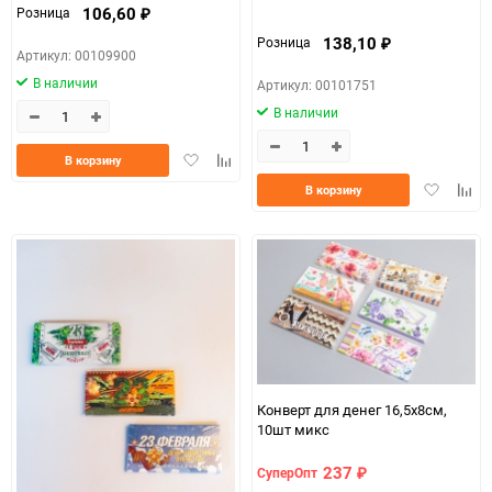
106,60
Розница
₽
138,10
Розница
₽
Артикул: 00109900
В наличии
Артикул: 00101751
В наличии
Добавить
Добавить
В корзину
в
к
Добавить
Доба
В корзину
избранное
сравнению
в
к
избранно
срав
Конверт для денег 16,5x8см,
10шт микс
237
СуперОпт
₽