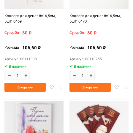
Конверт для денег 8х16,5см,
Конверт для денег 8х16,5см,
5шт, 0469
5шт, 0470
80
80
СуперОпт
СуперОпт
₽
₽
106,60
106,60
Розница
Розница
₽
₽
Артикул: 00111398
Артикул: 00110255
В наличии
В наличии
Добавить
Добавить
Добавить
Доба
В корзину
В корзину
в
к
в
к
избранное
сравнению
избранно
срав