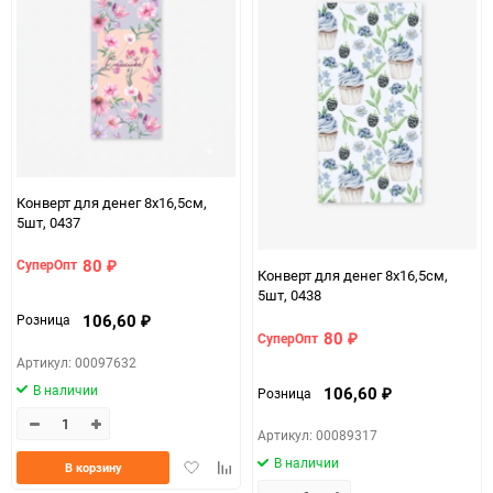
Конверт для денег 8х16,5см,
5шт, 0437
80
СуперОпт
₽
Конверт для денег 8х16,5см,
5шт, 0438
106,60
Розница
₽
80
СуперОпт
₽
Артикул: 00097632
В наличии
106,60
Розница
₽
Артикул: 00089317
В наличии
Добавить
Добавить
В корзину
в
к