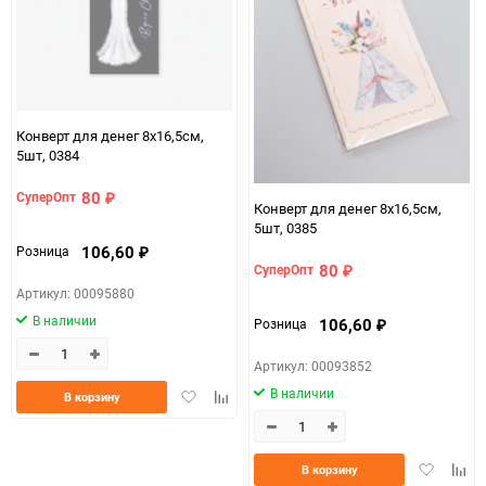
Конверт для денег 8х16,5см,
5шт, 0384
80
СуперОпт
₽
Конверт для денег 8х16,5см,
5шт, 0385
106,60
Розница
₽
80
СуперОпт
₽
Артикул: 00095880
В наличии
106,60
Розница
₽
Артикул: 00093852
В наличии
Добавить
Добавить
В корзину
в
к
избранное
сравнению
Добавить
Доба
В корзину