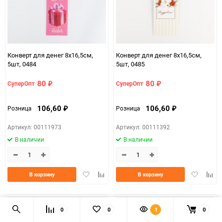
Конверт для денег 8х16,5см,
Конверт для денег 8х16,5см,
5шт, 0484
5шт, 0485
80
80
СуперОпт
СуперОпт
₽
₽
106,60
106,60
Розница
Розница
₽
₽
Артикул: 00111973
Артикул: 00111392
В наличии
В наличии
Добавить
Добавить
Добавить
Доба
В корзину
В корзину
в
к
в
к
избранное
сравнению
избранно
срав
NEW
NEW
0
0
1
0