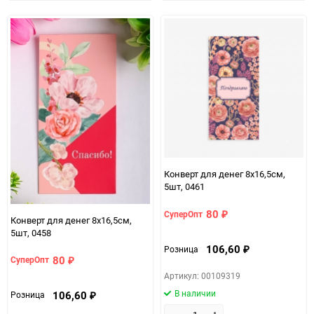
избранное
сравнению
избранно
срав
Конверт для денег 8х16,5см,
5шт, 0461
80
СуперОпт
₽
Конверт для денег 8х16,5см,
5шт, 0458
106,60
Розница
₽
80
СуперОпт
₽
Артикул: 00109319
В наличии
106,60
Розница
₽