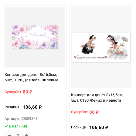
избранное
сравнению
избранно
срав
Конверт для денег 8х16,5см,
5шт, 0128 Для тебя. Лиловые
цветы
80
СуперОпт
₽
Конверт для денег 8х16,5см,
5шт, 0130 Жених и невеста
106,60
Розница
₽
80
СуперОпт
₽
Артикул: 00089321
В наличии
106,60
Розница
₽