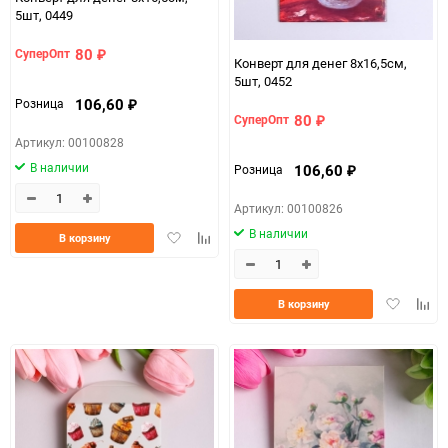
5шт, 0449
80
СуперОпт
₽
Конверт для денег 8х16,5см,
5шт, 0452
106,60
Розница
₽
80
СуперОпт
₽
Артикул: 00100828
В наличии
106,60
Розница
₽
Артикул: 00100826
В наличии
Добавить
Добавить
В корзину
в
к
избранное
сравнению
Добавить
Доба
В корзину
в
к
избранно
срав