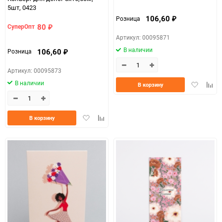
5шт, 0423
106,60
Розница
₽
80
СуперОпт
₽
Артикул: 00095871
В наличии
106,60
Розница
₽
Артикул: 00095873
В наличии
Добавить
Доба
В корзину
в
к
избранно
срав
Добавить
Добавить
В корзину
в
к
избранное
сравнению