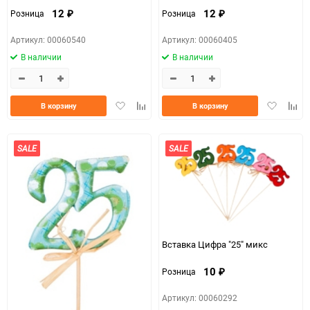
12
12
Розница
Розница
₽
₽
Артикул: 00060540
Артикул: 00060405
В наличии
В наличии
Добавить
Добавить
Добавить
Доба
В корзину
В корзину
в
к
в
к
избранное
сравнению
избранно
срав
SALE
SALE
Вставка Цифра "25" микс
10
Розница
₽
Артикул: 00060292