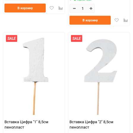
Добавить
Добавить
В корзину
в
к
избранное
сравнению
Добавить
Доба
В корзину
в
к
избранно
срав
SALE
SALE
Вставка Цифра "1" 8,5см
Вставка Цифра "2" 8,5см
пенопласт
пенопласт