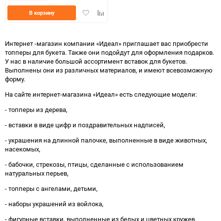
Добавить
Добавить
В корзину
в
к
избранное
сравнению
Интернет -магазин компании «Идеал» приглашает вас приобрести
топперы для букета. Также они подойдут для оформления подарков.
У нас в наличие большой ассортимент вставок для букетов.
Выполнены они из различных материалов, и имеют всевозможную
форму.
На сайте интернет-магазина «Идеал» есть следующие модели:
- топперы из дерева,
- вставки в виде цифр и поздравительных надписей,
- украшения на длинной палочке, выполненные в виде животных,
насекомых,
- бабочки, стрекозы, птицы, сделанные с использованием
натуральных перьев,
- топперы с ангелами, детьми,
- наборы украшений из войлока,
- фигурные вставки, выполненные из белых и цветных кружев.