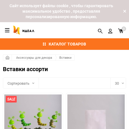
Cайт использует файлы cookie , чтобы гарантировать
максимальное удобство , предоставляя
персонализированную информацию.
0
КАТАЛОГ ТОВАРОВ
Аксессуары для декора
Вставки
Вставки ассорти
Сортировать
30
30
SALE
60
90