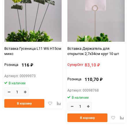
150
Вставка Гусеница L11 W6 H15см
Вставка Держатель для
микс
открыток 2,7х34см круг 10 шт
116
83,10
Розница
СуперОпт
₽
₽
Артикул: 00099973
110,70
Розница
₽
В наличии
Артикул: 00098768
В наличии
Добавить
Добавить
В корзину
в
к
избранное
сравнению
Добавить
Доба
В корзину
в
к
избранно
срав