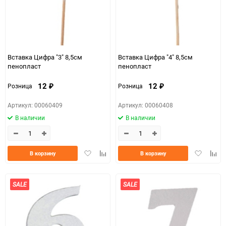
Вставка Цифра "3" 8,5см
Вставка Цифра "4" 8,5см
пенопласт
пенопласт
12
12
Розница
Розница
₽
₽
Артикул: 00060409
Артикул: 00060408
В наличии
В наличии
Добавить
Добавить
Добавить
Доба
В корзину
В корзину
в
к
в
к
избранное
сравнению
избранно
срав
SALE
SALE