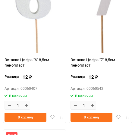
Вставка Цифра "6" 8,5см
Вставка Цифра "7" 8,5см
пенопласт
пенопласт
12
12
Розница
Розница
₽
₽
Артикул: 00060407
Артикул: 00060542
В наличии
В наличии
Добавить
Добавить
Добавить
Доба
В корзину
В корзину
в
к
в
к
избранное
сравнению
избранно
срав