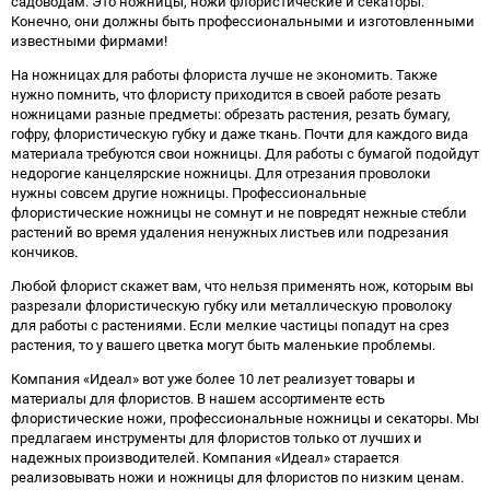
садоводам. Это ножницы, ножи флористические и секаторы.
Конечно, они должны быть профессиональными и изготовленными
известными фирмами!
На ножницах для работы флориста лучше не экономить. Также
нужно помнить, что флористу приходится в своей работе резать
ножницами разные предметы: обрезать растения, резать бумагу,
гофру, флористическую губку и даже ткань. Почти для каждого вида
материала требуются свои ножницы. Для работы с бумагой подойдут
недорогие канцелярские ножницы. Для отрезания проволоки
нужны совсем другие ножницы. Профессиональные
флористические ножницы не сомнут и не повредят нежные стебли
растений во время удаления ненужных листьев или подрезания
кончиков.
Любой флорист скажет вам, что нельзя применять нож, которым вы
разрезали флористическую губку или металлическую проволоку
для работы с растениями. Если мелкие частицы попадут на срез
растения, то у вашего цветка могут быть маленькие проблемы.
Компания «Идеал» вот уже более 10 лет реализует товары и
материалы для флористов. В нашем ассортименте есть
флористические ножи, профессиональные ножницы и секаторы. Мы
предлагаем инструменты для флористов только от лучших и
надежных производителей. Компания «Идеал» старается
реализовывать ножи и ножницы для флористов по низким ценам.