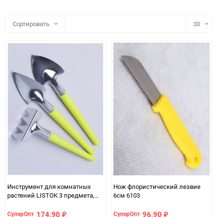
Сортировать
30
30
60
90
150
Инструмент для комнатных
Нож флористический лезвие
растений LISTOK 3 предмета,
6см 6103
желтый
174,90
96,90
СуперОпт
СуперОпт
₽
₽