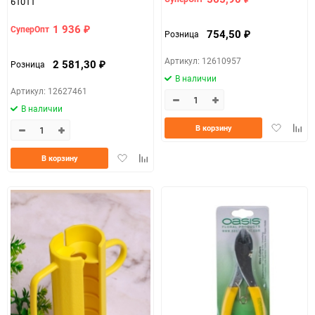
61011
1 936
СуперОпт
₽
754,50
Розница
₽
Артикул: 12610957
2 581,30
Розница
₽
В наличии
Артикул: 12627461
В наличии
Добавить
Доба
В корзину
в
к
избранно
срав
Добавить
Добавить
В корзину
в
к
избранное
сравнению