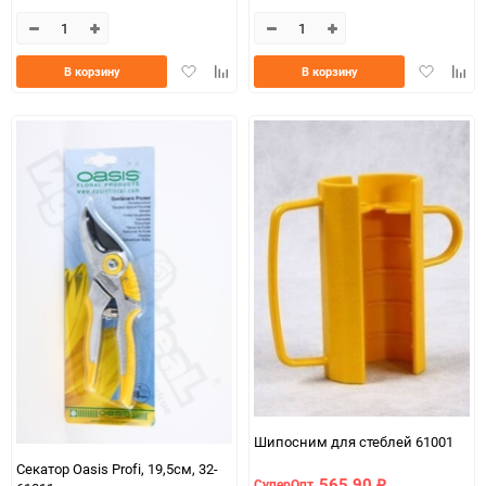
Добавить
Добавить
Добавить
Доба
В корзину
В корзину
в
к
в
к
избранное
сравнению
избранно
срав
Шипосним для стеблей 61001
Секатор Oasis Profi, 19,5см, 32-
565,90
СуперОпт
₽