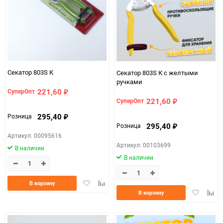
Секатор 803S К
Секатор 803S К с желтыми
ручками
221,60
СуперОпт
₽
221,60
СуперОпт
₽
295,40
Розница
₽
295,40
Розница
₽
Артикул: 00095616
Артикул: 00103699
В наличии
В наличии
Добавить
Добавить
В корзину
в
к
Добавить
Доба
В корзину
избранное
сравнению
в
к
избранно
срав