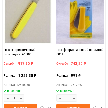
Нож флористический
Нож флористический складной
раскладной 61002
6091
917,50
743,30
СуперОпт
СуперОпт
₽
₽
1 223,30
991
Розница
Розница
₽
₽
Артикул: 12610958
Артикул: 12617467
В наличии
В наличии
Добавить
Добавить
Добавить
Доба
В корзину
В корзину