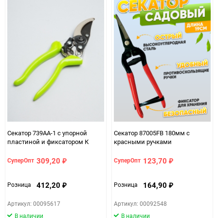
Секатор 739АА-1 с упорной
Секатор 87005FB 180мм с
пластиной и фиксатором К
красными ручками
309,20
123,70
СуперОпт
СуперОпт
₽
₽
412,20
164,90
Розница
Розница
₽
₽
Артикул: 00095617
Артикул: 00092548
В наличии
В наличии