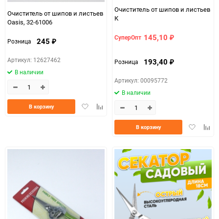
Очиститель от шипов и листьев
Очиститель от шипов и листьев
К
Oasis, 32-61006
145,10
СуперОпт
₽
245
Розница
₽
Артикул: 12627462
193,40
Розница
₽
В наличии
Артикул: 00095772
В наличии
Добавить
Добавить
В корзину
в
к
избранное
сравнению
Добавить
Доба
В корзину
в
к
избранно
срав