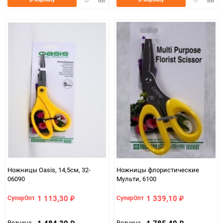
в
к
в
к
избранное
сравнению
избранно
срав
Ножницы Oasis, 14,5см, 32-
Ножницы флористические
06090
Мульти, 6100
1 113,30
1 339,10
СуперОпт
СуперОпт
₽
₽
1 484,30
1 785,40
Розница
Розница