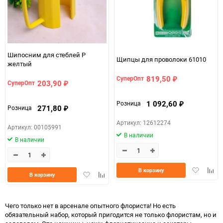
Шипосним для стеблей Р
Щипцы для проволоки 61010
желтый
819,50
СуперОпт
₽
203,90
СуперОпт
₽
1 092,60
Розница
₽
271,80
Розница
₽
Артикул: 12612274
Артикул: 00105991
В наличии
В наличии
Добавить
Доба
В корзину
Добавить
Добавить
В корзину
в
к
в
к
избранно
срав
избранное
сравнению
Чего только нет в арсенале опытного флориста! Но есть
обязательный набор, который пригодится не только флористам, но и