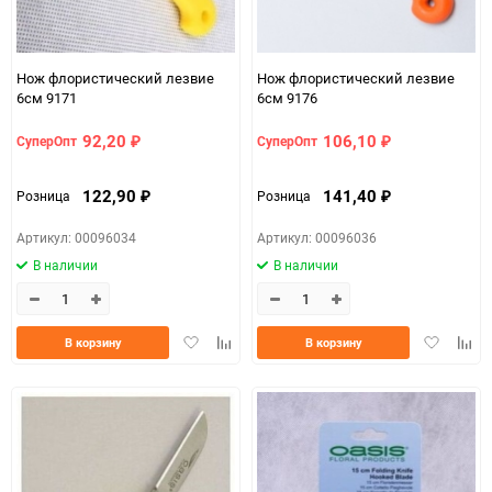
Нож флористический лезвие
Нож флористический лезвие
6см 9171
6см 9176
92,20
106,10
СуперОпт
СуперОпт
₽
₽
122,90
141,40
Розница
Розница
₽
₽
Артикул: 00096034
Артикул: 00096036
В наличии
В наличии
Добавить
Добавить
Добавить
Доба
В корзину
В корзину
в
к
в
к
избранное
сравнению
избранно
срав