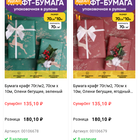
ИДЕАЛ
ИДЕАЛ
Бумага крафт 70г/м2, 70см x
Бумага крафт 70г/м2, 70см x
10м, Олени бегущие, зеленый
10м, Олени бегущие, ягодный
пунш
135,10
135,10
СуперОпт
СуперОпт
₽
₽
180,10
180,10
Розница
Розница
₽
₽
Артикул: 00106678
Артикул: 00106679
В наличии
В наличии