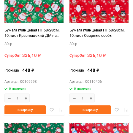
Бумага глянцевая НГ 68х98см,
Бумага глянцевая НГ 68х98см,
10 лист Краснощекий ДМ на
10 лист Озорные особы
зеленом
80гр
80гр
336,10
336,10
СуперОпт
СуперОпт
₽
₽
448
448
Розница
Розница
₽
₽
Артикул: 00109993
Артикул: 00110406
В наличии
В наличии
Добавить
Добавить
Добавить
Доба
В корзину
В корзину
в
к
в
к
избранное
сравнению
избранно
срав