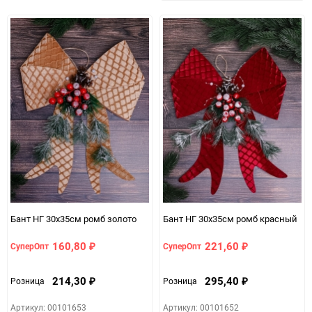
избранно
срав
Бант НГ 30х35см ромб золото
Бант НГ 30х35см ромб красный
160,80
221,60
СуперОпт
СуперОпт
₽
₽
214,30
295,40
Розница
Розница
₽
₽
Артикул: 00101653
Артикул: 00101652