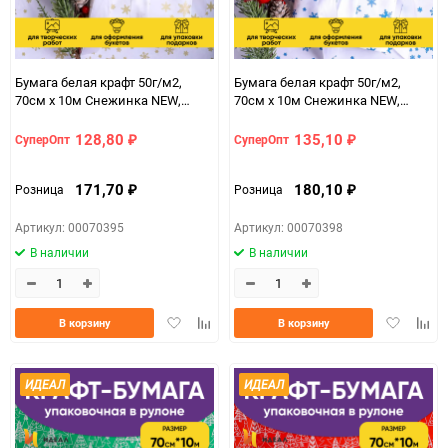
Бумага белая крафт 50г/м2,
Бумага белая крафт 50г/м2,
70см x 10м Снежинка NEW,
70см x 10м Снежинка NEW,
золото
синий
128,80
135,10
СуперОпт
СуперОпт
₽
₽
171,70
180,10
Розница
Розница
₽
₽
Артикул: 00070395
Артикул: 00070398
В наличии
В наличии
Добавить
Добавить
Добавить
Доба
В корзину
В корзину
в
к
в
к
избранное
сравнению
избранно
срав
ИДЕАЛ
ИДЕАЛ