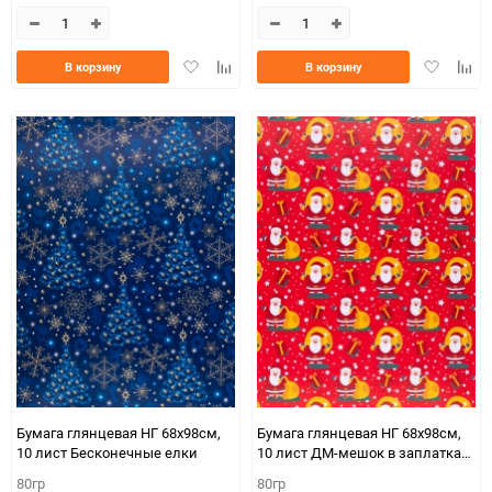
Добавить
Добавить
Добавить
Доба
В корзину
В корзину
в
к
в
к
избранное
сравнению
избранно
срав
Бумага глянцевая НГ 68х98см,
Бумага глянцевая НГ 68х98см,
10 лист Бесконечные елки
10 лист ДМ-мешок в заплатках
на красном
80гр
80гр