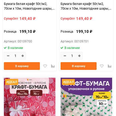
Бумага белая крафт 50г/м2,
Бумага белая крафт 50г/м2,
70см x 10м, Новогодние шары,
70см x 10м, Новогодние шары,
розовый яркий
сиреневый классик
149,40
149,40
СуперОпт
СуперОпт
₽
₽
199,10
199,10
Розница
Розница
₽
₽
Артикул: 00109700
Артикул: 00109701
В наличии
В наличии
Добавить
Добавить
Добавить
Доба
В корзину
В корзину
в
к
в
к
избранное
сравнению
избранно
срав
ИДЕАЛ
ИДЕАЛ