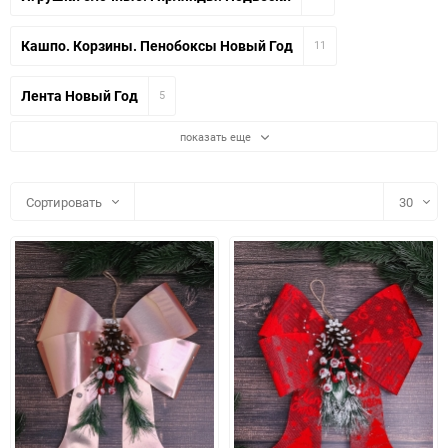
Кашпо. Корзины. Пенобоксы Новый Год
11
Лента Новый Год
5
показать еще
Сортировать
30
30
60
90
150