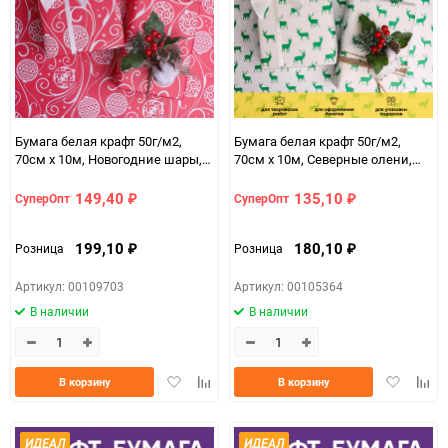
Бумага белая крафт 50г/м2,
Бумага белая крафт 50г/м2,
70см x 10м, Новогодние шары,
70см x 10м, Северные олени,
ягодный пунш
зеленый
149,40
135,10
СуперОпт
СуперОпт
₽
₽
199,10
180,10
Розница
Розница
₽
₽
Артикул: 00109703
Артикул: 00105364
В наличии
В наличии
Добавить
Добавить
Добавить
Доба
В корзину
В корзину
в
к
в
к
избранное
сравнению
избранно
срав
ИДЕАЛ
ИДЕАЛ