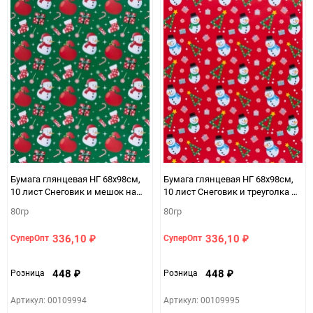
Бумага глянцевая НГ 68х98см,
Бумага глянцевая НГ 68х98см,
10 лист Снеговик и мешок на
10 лист Снеговик и треуголка на
зеленом
красном
80гр
80гр
336,10
336,10
СуперОпт
СуперОпт
₽
₽
448
448
Розница
Розница
₽
₽
Артикул: 00109994
Артикул: 00109995