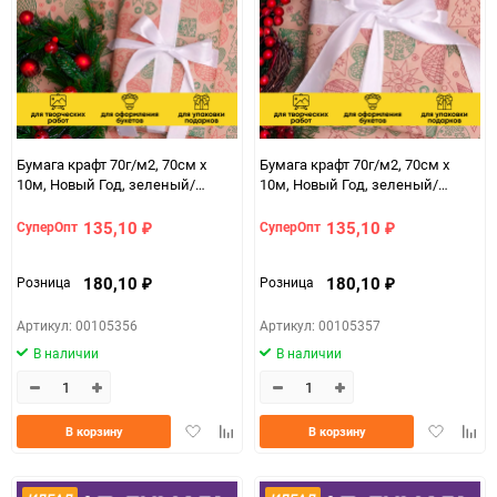
Бумага крафт 70г/м2, 70см x
Бумага крафт 70г/м2, 70см x
10м, Новый Год, зеленый/
10м, Новый Год, зеленый/
красный
фиолетовый пурпур
135,10
135,10
СуперОпт
СуперОпт
₽
₽
180,10
180,10
Розница
Розница
₽
₽
Артикул: 00105356
Артикул: 00105357
В наличии
В наличии
Добавить
Добавить
Добавить
Доба
В корзину
В корзину
в
к
в
к
избранное
сравнению
избранно
срав