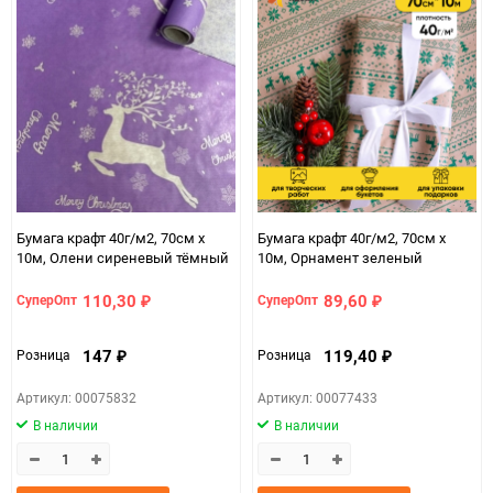
Бумага крафт 40г/м2, 70см x
Бумага крафт 40г/м2, 70см x
10м, Олени сиреневый тёмный
10м, Орнамент зеленый
110,30
89,60
СуперОпт
СуперОпт
₽
₽
147
119,40
Розница
Розница
₽
₽
Артикул: 00075832
Артикул: 00077433
В наличии
В наличии