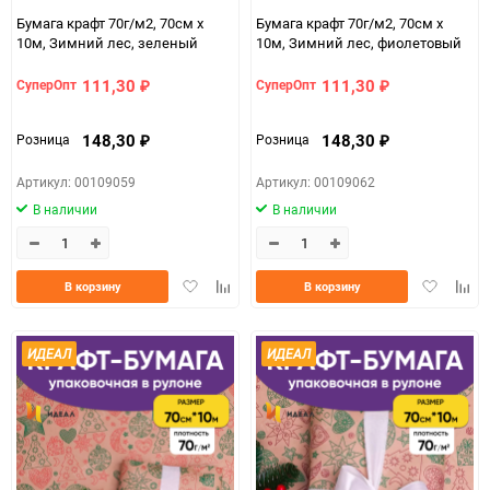
Бумага крафт 70г/м2, 70см x
Бумага крафт 70г/м2, 70см x
10м, Зимний лес, зеленый
10м, Зимний лес, фиолетовый
111,30
111,30
СуперОпт
СуперОпт
₽
₽
148,30
148,30
Розница
Розница
₽
₽
Артикул: 00109059
Артикул: 00109062
В наличии
В наличии
Добавить
Добавить
Добавить
Доба
В корзину
В корзину
в
к
в
к
избранное
сравнению
избранно
срав
ИДЕАЛ
ИДЕАЛ