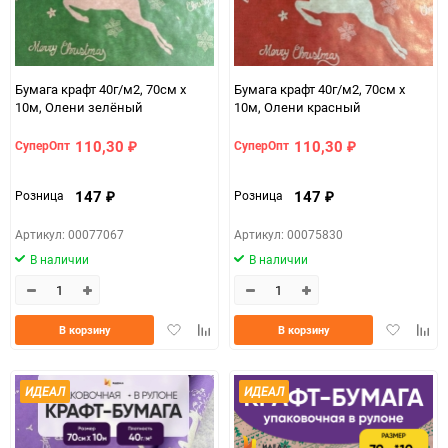
Бумага крафт 40г/м2, 70см x
Бумага крафт 40г/м2, 70см x
10м, Олени зелёный
10м, Олени красный
110,30
110,30
СуперОпт
СуперОпт
₽
₽
147
147
Розница
Розница
₽
₽
Артикул: 00077067
Артикул: 00075830
В наличии
В наличии
Добавить
Добавить
Добавить
Доба
В корзину
В корзину
в
к
в
к
избранное
сравнению
избранно
срав
ИДЕАЛ
ИДЕАЛ