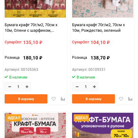
Бумага крафт 70г/м2, 70см x
Бумага крафт 70г/м2, 70см x
10м, Олени с шарфиком,
10м, Рождество, зеленый
фиолетовый пурпур/зеленый
135,10
104,10
СуперОпт
СуперОпт
₽
₽
180,10
138,70
Розница
Розница
₽
₽
Артикул: 00105363
Артикул: 00109331
В наличии
В наличии
Добавить
Добавить
Добавить
Доба
В корзину
В корзину
в
к
в
к
избранное
сравнению
избранно
срав
ИДЕАЛ
ИДЕАЛ