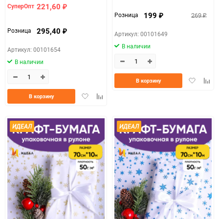
221,60
СуперОпт
₽
199
269
Розница
₽
₽
295,40
Розница
₽
Артикул: 00101649
В наличии
Артикул: 00101654
В наличии
Добавить
Доба
В корзину
в
к
Добавить
Добавить
В корзину
избранно
срав
в
к
избранное
сравнению
ИДЕАЛ
ИДЕАЛ