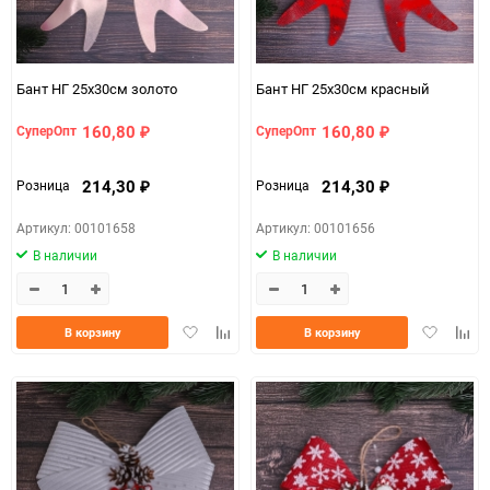
Бант НГ 25х30см золото
Бант НГ 25х30см красный
160,80
160,80
СуперОпт
СуперОпт
₽
₽
214,30
214,30
Розница
Розница
₽
₽
Артикул: 00101658
Артикул: 00101656
В наличии
В наличии
Добавить
Добавить
Добавить
Доба
В корзину
В корзину
в
к
в
к
избранное
сравнению
избранно
срав