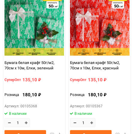
Бумага белая крафт 50г/м2,
Бумага белая крафт 50г/м2,
70см x 10м, Елки, зеленый
70см x 10м, Елки, красный
135,10
135,10
СуперОпт
СуперОпт
₽
₽
180,10
180,10
Розница
Розница
₽
₽
Артикул: 00105368
Артикул: 00105367
В наличии
В наличии