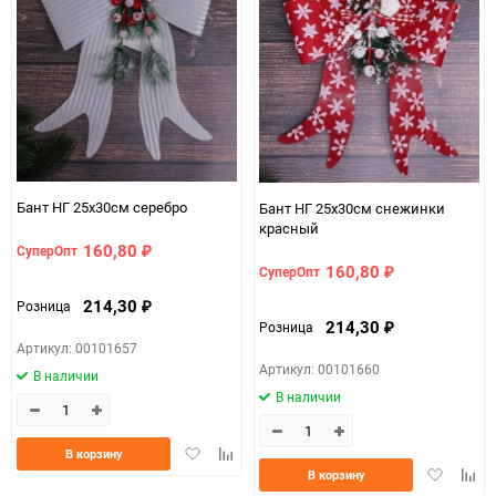
Бант НГ 25х30см серебро
Бант НГ 25х30см снежинки
красный
160,80
СуперОпт
₽
160,80
СуперОпт
₽
214,30
Розница
₽
214,30
Розница
₽
Артикул: 00101657
Артикул: 00101660
В наличии
В наличии
Добавить
Добавить
В корзину
Добавить
Доба
в
к
В корзину
в
к
избранное
сравнению