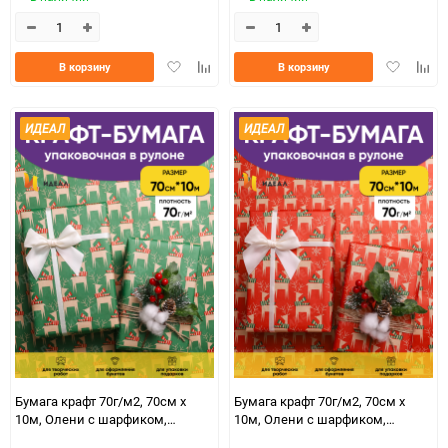
Добавить
Добавить
Добавить
Доба
В корзину
В корзину
в
к
в
к
избранное
сравнению
избранно
срав
ИДЕАЛ
ИДЕАЛ
Бумага крафт 70г/м2, 70см x
Бумага крафт 70г/м2, 70см x
10м, Олени с шарфиком,
10м, Олени с шарфиком,
зеленый/красный
красный/зеленый