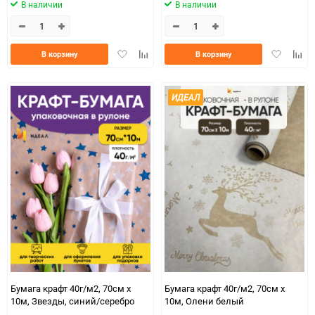
В наличии
В наличии
Добавить
Добавить
Добавить
Доба
В корзину
В корзину
в
к
в
к
избранное
сравнению
избранно
срав
ИДЕАЛ
Бумага крафт 40г/м2, 70см x
Бумага крафт 40г/м2, 70см x
10м, Звезды, синий/серебро
10м, Олени белый