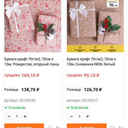
Бумага крафт 70г/м2, 70см x
Бумага крафт 70г/м2, 70см x
10м, Рождество, ягодный пунш
10м, Снежинка NEW, белый
104,10
95,10
СуперОпт
СуперОпт
₽
₽
138,70
126,70
Розница
Розница
₽
₽
Артикул: 00109330
Артикул: 00105577
В наличии
В наличии
Добавить
Добавить
Добавить
Доба
В корзину
В корзину