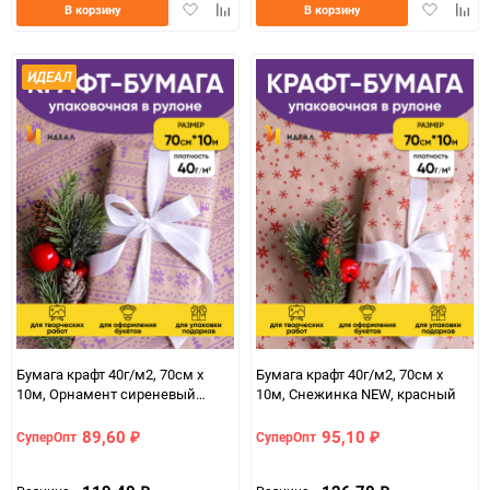
Добавить
Добавить
Добавить
Доба
В корзину
В корзину
в
к
в
к
избранное
сравнению
избранно
срав
ИДЕАЛ
Бумага крафт 40г/м2, 70см x
Бумага крафт 40г/м2, 70см x
10м, Орнамент сиреневый
10м, Снежинка NEW, красный
темный
89,60
95,10
СуперОпт
СуперОпт
₽
₽