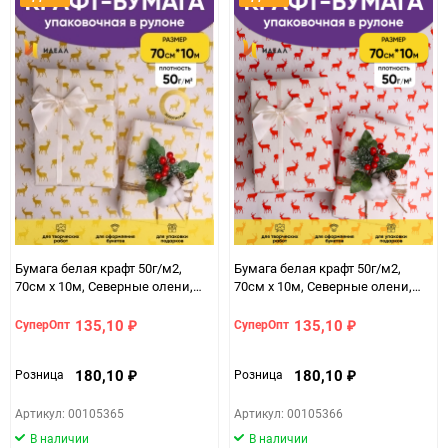
Бумага белая крафт 50г/м2,
Бумага белая крафт 50г/м2,
70см x 10м, Северные олени,
70см x 10м, Северные олени,
золото
красный
135,10
135,10
СуперОпт
СуперОпт
₽
₽
180,10
180,10
Розница
Розница
₽
₽
Артикул: 00105365
Артикул: 00105366
В наличии
В наличии