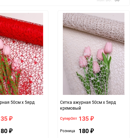
30
60
90
150
рная 50см х 5ярд
Сетка ажурная 50см х 5ярд
кремовый
135
135
СуперОпт
₽
₽
180
180
Розница
₽
₽