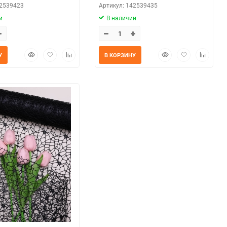
42539423
Артикул: 142539435
и
В наличии
Быстрый
Добавить
Добавить
Быстрый
Добавить
Добавит
У
В КОРЗИНУ
просмотр
в
к
просмотр
в
к
избранное
сравнению
избранное
сравнен