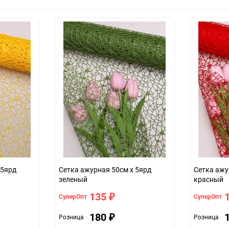
 5ярд
Сетка ажурная 50см х 5ярд
Сетка ажу
зеленый
красный
135
СуперОпт
СуперОпт
₽
180
Розница
Розница
₽