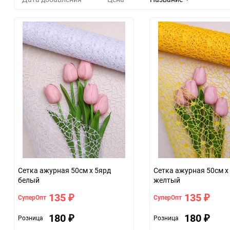
Сетка ажурная 50см х 5ярд
Сетка ажурная 50см х
белый
желтый
135
135
СуперОпт
СуперОпт
₽
₽
180
180
Розница
Розница
₽
₽