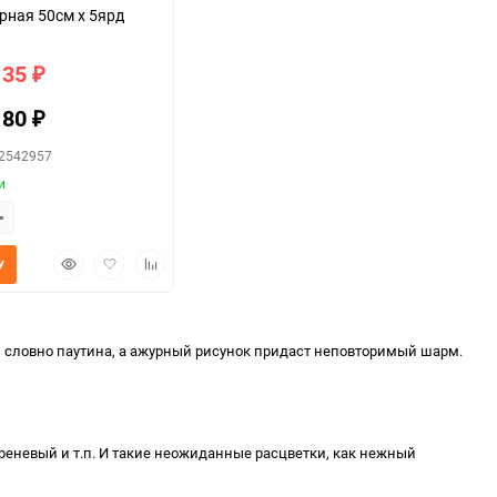
рная 50см х 5ярд
135
₽
180
₽
42542957
и
Быстрый
Добавить
Добавить
У
просмотр
в
к
избранное
сравнению
 словно паутина, а ажурный рисунок придаст неповторимый шарм.
реневый и т.п. И такие неожиданные расцветки, как нежный