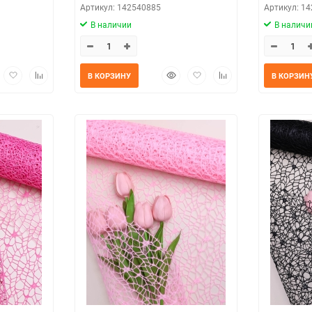
Артикул: 142540885
Артикул: 1
В наличии
В наличи
трый
Добавить
Добавить
Быстрый
Добавить
Добавить
В КОРЗИНУ
В КОРЗИН
мотр
в
к
просмотр
в
к
избранное
сравнению
избранное
сравнению