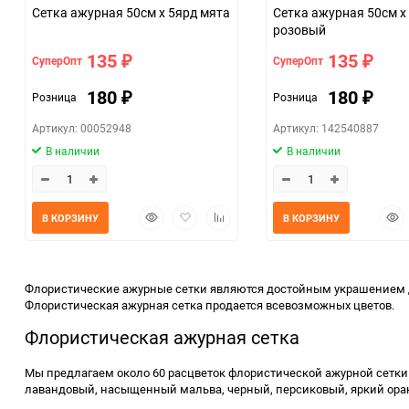
Сетка ажурная 50см х 5ярд мята
Сетка ажурная 50см х
розовый
135
135
СуперОпт
СуперОпт
₽
₽
180
180
Розница
Розница
₽
₽
Артикул: 00052948
Артикул: 142540887
В наличии
В наличии
Быстрый
Добавить
Добавить
Быс
В КОРЗИНУ
В КОРЗИНУ
просмотр
в
к
прос
избранное
сравнению
Флористические ажурные сетки являются достойным украшением д
Флористическая ажурная сетка продается всевозможных цветов.
Флористическая ажурная сетка
Мы предлагаем около 60 расцветок флористической ажурной сетки.
лавандовый, насыщенный мальва, черный, персиковый, яркий оран