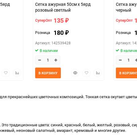
 5ярд
Сетка ажурная 50см х 5ярд
Сетка ажу
розовый светлый
черный
135
СуперОпт
СуперОпт
₽
180
Розница
Розница
₽
Артикул: 142539428
Артикул: 1
В наличии
В наличи
трый
Добавить
Добавить
Быстрый
Добавить
Добавить
В КОРЗИНУ
В КОРЗИН
мотр
в
к
просмотр
в
к
избранное
сравнению
избранное
сравнению
ля прекраснейших цветочных композиций. Тонкая сетка окутает цветы
 Это традиционные цвета: синий, красный, белый, желтый, розовый, си
жевый, неоновый салатный, амарант, кремовый и многие другие.