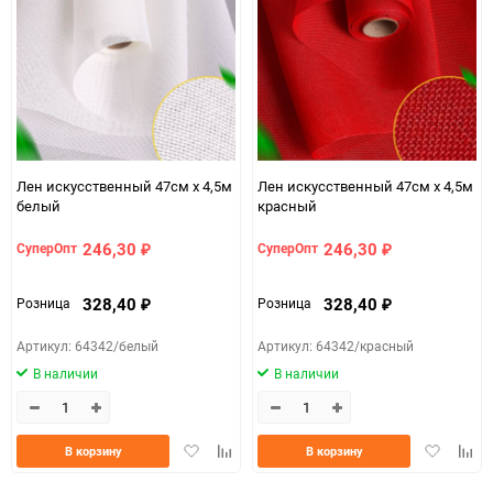
150
Лен искусственный 47см х 4,5м
Лен искусственный 47см х 4,5м
белый
красный
246,30
246,30
СуперОпт
СуперОпт
₽
₽
328,40
328,40
Розница
Розница
₽
₽
Артикул: 64342/белый
Артикул: 64342/красный
В наличии
В наличии
Добавить
Добавить
Добавить
Доба
В корзину
В корзину
в
к
в
к
избранное
сравнению
избранно
срав