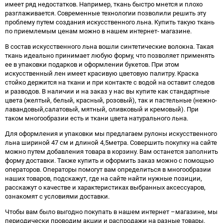
имеет ряд недостатков. Например, ткань быстро мнется и плохо
разглаживается. Современные технологии позволили решить эту
проблему путем создания искусственного льна. Купить такую ткань
по приемлемым ценам можно в нашем интернет- магазине.
В состав искусственного льна вошли синтетические волокна. Такая
ткань идеально принимает любую форму, что позволяет применять
ее в упаковки подарков и оформлении букетов. При этом
искусственный лен имеет красивую цветовую палитру. Краска
стойко держится на ткани и при контакте с водой на оставит следов
и разводов. В наличии и на заказ у нас вы купите как стандартные
цвета (желтый, белый, красный, розовый), так и пастельные (нежно-
лавандовый,салатовый, мятный, оливковый и кремовый). При
таком многообразии есть и ткани цвета натурального льна.
Для оформления и упаковки мы предлагаем рулоны искусственного
льна шириной 47 см и длиной 4,5метра. Совершить покупку на сайте
можно путем добавления товара в корзину. Вам останется заполнить
форму доставки. Также купить и оформить заказ можно с помощью
операторов. Операторы помогут вам определиться в многообразии
наших товаров, подскажут, где на сайте найти нужные позиции,
расскажут о качестве и характеристиках выбранных аксессуаров,
ознакомят с условиями доставки.
Чтобы вам было выгодно покупать в нашем интернет –магазине, мы
периодически проводим акции и распродажи на разные товары.