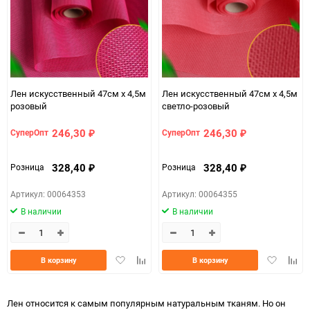
Лен искусственный 47см х 4,5м
Лен искусственный 47см х 4,5м
розовый
светло-розовый
246,30
246,30
СуперОпт
СуперОпт
₽
₽
328,40
328,40
Розница
Розница
₽
₽
Артикул: 00064353
Артикул: 00064355
В наличии
В наличии
Добавить
Добавить
Добавить
Доба
В корзину
В корзину
в
к
в
к
избранное
сравнению
избранно
срав
Лен относится к самым популярным натуральным тканям. Но он