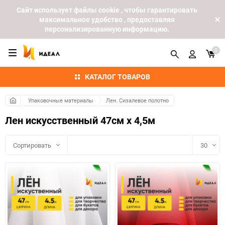
Cайт использует файлы cookie , чтобы гарантировать
максимальное удобство , предоставляя
персонализированную информацию.
0
КАТАЛОГ ТОВАРОВ
Упаковочные материалы
Лен. Сизалевое полотно
Лен искусственный 47см х 4,5м
Сортировать
30
30
60
90