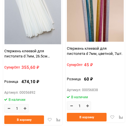
Стержень клеевой для
Стержень клеевой для
пистолета d 7мм, цветной, 7шт.
пистолета d 7мм, 26.5см
прозрачный 1кг (~100шт.)
45
СуперОпт
₽
355,60
СуперОпт
₽
60
Розница
₽
474,10
Розница
₽
Артикул: 00056838
Артикул: 00056892
В наличии
В наличии
Добавить
Доба
В корзину
Добавить
Добавить
В корзину
в
к
в
к
избранно
срав