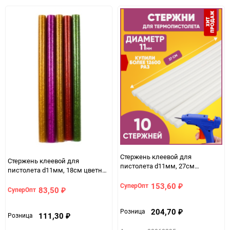
избранное
сравнению
Стержень клеевой для
Стержень клеевой для
пистолета d11мм, 27см
пистолета d11мм, 18см цветной
прозрачный (10шт)
5шт.
153,60
СуперОпт
₽
83,50
СуперОпт
₽
204,70
Розница
₽
111,30
Розница
₽