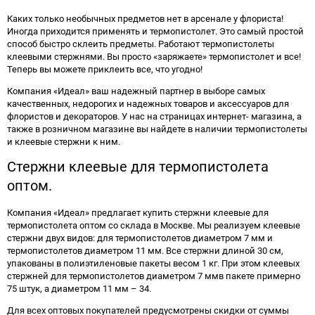
избранное
сравнению
Каких только необычных предметов нет в арсенале у флориста!
Иногда приходится применять и термопистолет. Это самый простой
способ быстро склеить предметы. Работают термопистолеты
клеевыми стержнями. Вы просто «заряжаете» термопистолет и все!
Теперь вы можете приклеить все, что угодно!
Компания «Идеал» ваш надежный партнер в выборе самых
качественных, недорогих и надежных товаров и аксессуаров для
флористов и декораторов. У нас на страницах интернет- магазина, а
также в розничном магазине вы найдете в наличии термопистолеты
и клеевые стержни к ним.
Стержни клеевые для термопистолета
оптом.
Компания «Идеал» предлагает купить стержни клеевые для
термопистолета оптом со склада в Москве. Мы реализуем клеевые
стержни двух видов: для термопистолетов диаметром 7 мм и
термопистолетов диаметром 11 мм. Все стержни длиной 30 см,
упакованы в полиэтиленовые пакеты весом 1 кг. При этом клеевых
стержней для термопистолетов диаметром 7 ммв пакете примерно
75 штук, а диаметром 11 мм – 34.
Для всех оптовых покупателей предусмотрены скидки от суммы