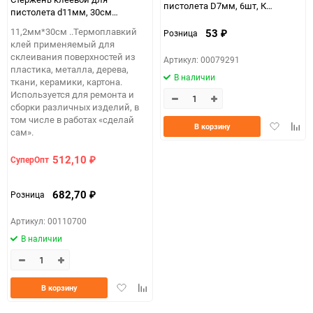
пистолета D7мм, 6шт, К
пистолета d11мм, 30см
цветной с блестками
прозрачный 1кг (≈33шт)
11,2мм*30см ..Термоплавкий
53
Розница
₽
клей применяемый для
склеивания поверхностей из
Артикул: 00079291
пластика, металла, дерева,
В наличии
ткани, керамики, картона.
Используется для ремонта и
сборки различных изделий, в
том числе в работах «сделай
Добавить
Доба
В корзину
сам».
в
к
избранно
срав
512,10
СуперОпт
₽
682,70
Розница
₽
Артикул: 00110700
В наличии
Добавить
Добавить
В корзину
в
к