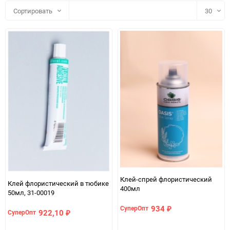
Сортировать
30
30
60
90
150
Клей-спрей флористический
Клей флористический в тюбике
400мл
50мл, 31-00019
934
СуперОпт
₽
922,10
СуперОпт
₽