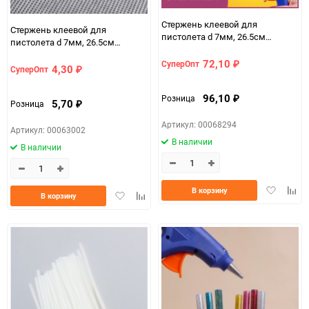
Стержень клеевой для
Стержень клеевой для
пистолета d 7мм, 26.5см
пистолета d 7мм, 26.5см
прозрачный (10шт.)
прозрачный
72,10
СуперОпт
₽
4,30
СуперОпт
₽
96,10
Розница
₽
5,70
Розница
₽
Артикул: 00068294
Артикул: 00063002
В наличии
В наличии
Добавить
Доба
В корзину
Добавить
Добавить
В корзину
в
к
в
к
избранно
срав
избранное
сравнению