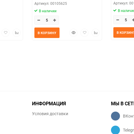
Артикул: 0
Артикул: 00105625
В наличи
В наличии
трый
Добавить
Добавить
Быстрый
Добавить
Добавить
В КОРЗИН
В КОРЗИНУ
мотр
в
к
просмотр
в
к
избранное
сравнению
избранное
сравнению
ИНФОРМАЦИЯ
МЫ В СЕТ
Условия доставки
ВКон
Teleg