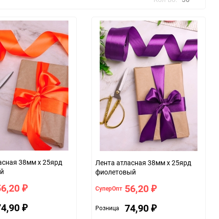
30
60
90
150
асная 38мм х 25ярд
Лента атласная 38мм х 25ярд
й
фиолетовый
56,20
56,20
СуперОпт
₽
₽
74,90
74,90
Розница
₽
₽