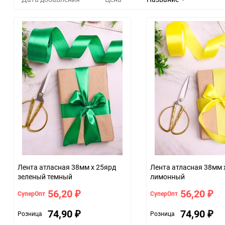
Лента атласная 38мм х 25ярд
Лента атласная 38мм 
зеленый темный
лимонный
56,20
56,20
СуперОпт
СуперОпт
₽
₽
74,90
74,90
Розница
Розница
₽
₽