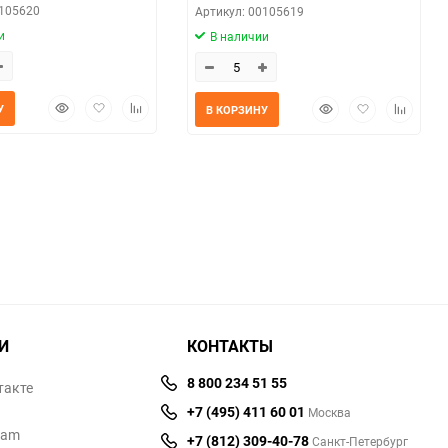
0105620
Артикул: 00105619
и
В наличии
Быстрый
Добавить
Добавить
Быстрый
Добавить
Добавит
У
В КОРЗИНУ
просмотр
в
к
просмотр
в
к
избранное
сравнению
избранное
сравнен
И
КОНТАКТЫ
8 800 234 51 55
такте
+7 (495) 411 60 01
Москва
ram
+7 (812) 309-40-78
Санкт-Петербург