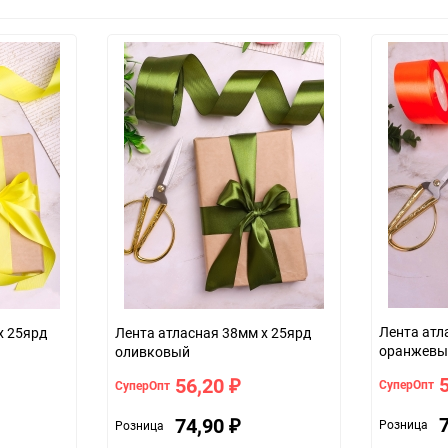
Лента атл
х 25ярд
Лента атласная 38мм х 25ярд
оранжевы
оливковый
56,20
СуперОпт
СуперОпт
₽
74,90
Розница
Розница
₽