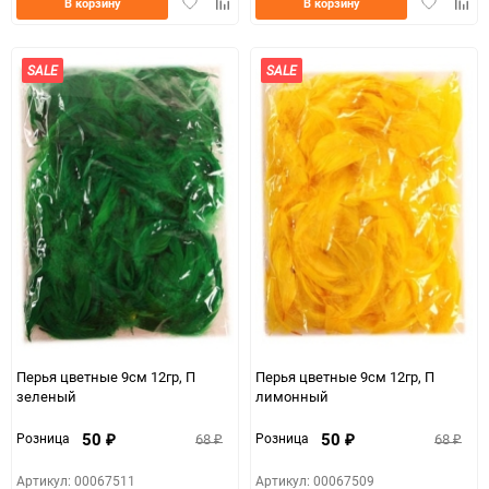
Добавить
Добавить
Добавить
Доба
В корзину
В корзину
в
к
в
к
избранное
сравнению
избранно
срав
SALE
SALE
Перья цветные 9см 12гр, П
Перья цветные 9см 12гр, П
зеленый
лимонный
50
50
68
68
Розница
Розница
₽
₽
₽
₽
Артикул: 00067511
Артикул: 00067509