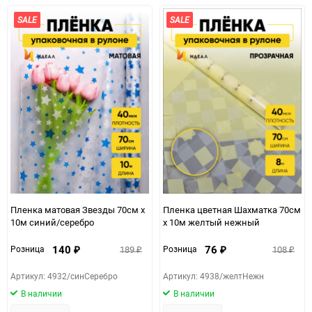
избранное
сравнению
избранно
срав
SALE
SALE
Пленка матовая Звезды 70см х
Пленка цветная Шахматка 70см
10м синий/серебро
х 10м желтый нежный
140
76
189
108
Розница
Розница
₽
₽
₽
₽
Артикул: 4932/синСеребро
Артикул: 4938/желтНежн
В наличии
В наличии