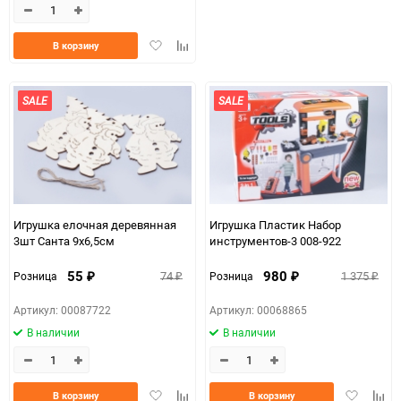
Добавить
Добавить
В корзину
в
к
избранное
сравнению
SALE
SALE
Игрушка елочная деревянная
Игрушка Пластик Набор
3шт Санта 9х6,5см
инструментов-3 008-922
55
980
74
1 375
Розница
Розница
₽
₽
₽
₽
Артикул: 00087722
Артикул: 00068865
В наличии
В наличии
Добавить
Добавить
Добавить
Доба
В корзину
В корзину