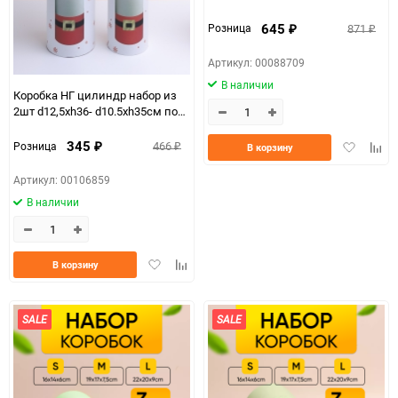
микс
645
871
Розница
₽
₽
Артикул: 00088709
В наличии
Коробка НГ цилиндр набор из
2шт d12,5хh36- d10.5хh35см под
бутылку олень
345
Добавить
Доба
466
Розница
В корзину
₽
₽
в
к
избранно
срав
Артикул: 00106859
В наличии
Добавить
Добавить
В корзину
в
к
избранное
сравнению
SALE
SALE