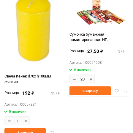
Сумочка бумажная
ламинированная НГ
(14х35х11см) под бутылку
27,50
37
Розница
₽
₽
Артикул: 00054008
В наличии
Свеча пенек d70х h100мм
желтая
Добавить
Доба
В корзину
192
257
Розница
₽
₽
в
к
избранно
срав
Артикул: 00057831
В наличии
Добавить
Добавить
В корзину