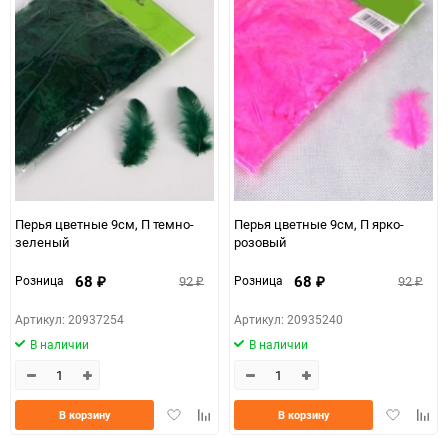
Перья цветные 9см, П темно-
Перья цветные 9см, П ярко-
зеленый
розовый
68
68
92
92
Розница
Розница
₽
₽
₽
₽
Артикул: 20937254
Артикул: 20935240
В наличии
В наличии
Добавить
Добавить
Добавить
Доба
В корзину
В корзину
в
к
в
к