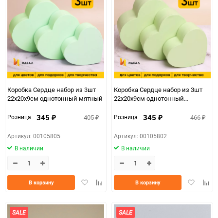
Коробка Сердце набор из 3шт
Коробка Сердце набор из 3шт
22х20х9см однотонный мятный
22х20х9см однотонный
салатовый
345
345
405
466
Розница
Розница
₽
₽
₽
₽
Артикул: 00105805
Артикул: 00105802
В наличии
В наличии
Добавить
Добавить
Добавить
Доба
В корзину
В корзину
в
к
в
к
избранное
сравнению
избранно
срав
SALE
SALE