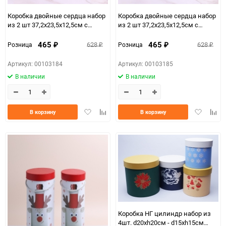
Коробка двойные сердца набор
Коробка двойные сердца набор
из 2 шт 37,2x23,5x12,5см с
из 2 шт 37,2x23,5x12,5см с
прозрачной крышкой розовый
прозрачной крышкой
сиреневый
465
465
628
628
Розница
Розница
₽
₽
₽
₽
Артикул: 00103184
Артикул: 00103185
В наличии
В наличии
Добавить
Добавить
Добавить
Доба
В корзину
В корзину
в
к
в
к
избранное
сравнению
избранно
срав
Коробка НГ цилиндр набор из
4шт. d20хh20см - d15хh15см