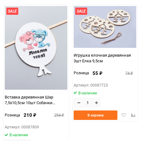
избранное
сравнению
избранно
срав
SALE
SALE
Игрушка елочная деревянная
3шт Елка 9,5см
55
74
Розница
₽
₽
Артикул: 00087723
В наличии
Вставка деревянная Шар
7,5х10,5см 10шт Собачки
Люблю тебя! Ш35
Добавить
Доба
210
294
Розница
В корзину
₽
₽
в
к
избранно
срав
Артикул: 00087809
В наличии