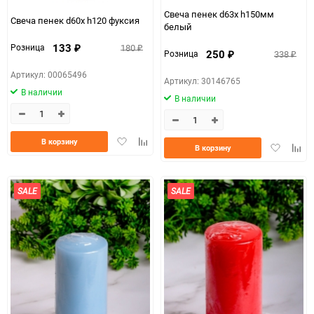
Свеча пенек d63х h150мм
Свеча пенек d60х h120 фуксия
белый
133
180
Розница
₽
₽
250
338
Розница
₽
₽
Артикул: 00065496
Артикул: 30146765
В наличии
В наличии
Добавить
Добавить
В корзину
Добавить
Доба
В корзину
в
к
в
к
избранное
сравнению
избранно
срав
SALE
SALE