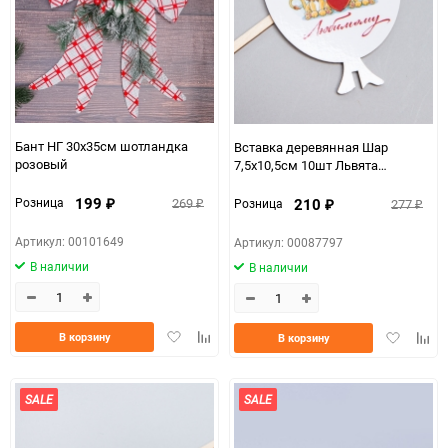
Бант НГ 30х35см шотландка
Вставка деревянная Шар
розовый
7,5х10,5см 10шт Львята
Любимому! Ш22
199
269
210
Розница
277
Розница
₽
₽
₽
₽
Артикул: 00101649
Артикул: 00087797
В наличии
В наличии
Добавить
Добавить
Добавить
Доба
В корзину
В корзину
в
к
в
к
избранное
сравнению
избранно
срав
SALE
SALE