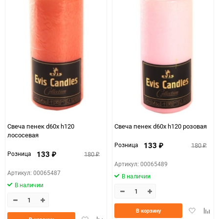
Свеча пенек d60х h120
Свеча пенек d60х h120 розовая
лососевая
133
180
Розница
₽
₽
133
180
Розница
₽
₽
Артикул: 00065489
Артикул: 00065487
В наличии
В наличии
Добавить
Доба
В корзину
Добавить
Добавить