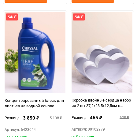
в
к
в
к
избранное
сравнению
избранно
срав
SALE
SALE
Коробка двойные сердца набор
Концентрированный блеск для
из 2 шт 37,2x23,5x12,5см с
листьев на водной основе
прозрачной крышкой белый
Кризал, флакон 1л
465
3 850
628
Розница
5 198
Розница
₽
₽
₽
₽
Артикул: 00102979
Артикул: 6423044
В наличии