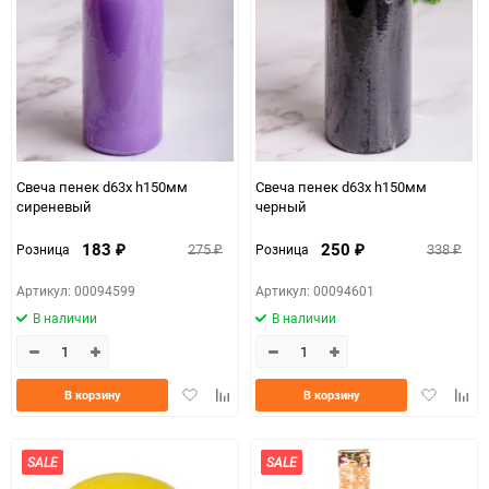
Свеча пенек d63х h150мм
Свеча пенек d63х h150мм
сиреневый
черный
183
250
275
338
Розница
Розница
₽
₽
₽
₽
Артикул: 00094599
Артикул: 00094601
В наличии
В наличии
Добавить
Добавить
Добавить
Доба
В корзину
В корзину
в
к
в
к
избранное
сравнению
избранно
срав
SALE
SALE