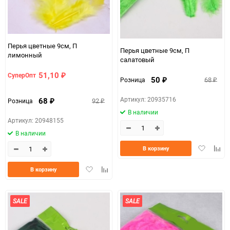
Перья цветные 9см, П
Перья цветные 9см, П
лимонный
салатовый
51,10
СуперОпт
₽
50
68
Розница
₽
₽
Артикул: 20935716
68
92
Розница
₽
₽
В наличии
Артикул: 20948155
В наличии
Добавить
Доба
В корзину
в
к
избранно
срав
Добавить
Добавить
В корзину
в
к
избранное
сравнению
SALE
SALE