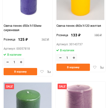
Свеча пенек d50х h150мм
Свеча пенек d60х h120 желтая
сиреневая
133
180
Розница
₽
₽
125
167
Розница
₽
₽
Артикул: 30143737
Артикул: 00057818
В наличии
В наличии
Добавить
Доба
В корзину
Добавить
Добавить
в
к
В корзину
в
к
избранно
срав
избранное
сравнению
SALE
SALE