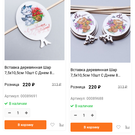
Вставка деревянная Шар
Вставка деревянная Шар
7,5х10,5см 10шт С Днем 8
7,5х10,5см 10шт С Днем 8
Марта! Кот с тележкой С
Марта! Мишка Ш50
Праздником Ш53
220
313
Розница
₽
₽
220
313
Розница
₽
₽
Артикул: 00089691
Артикул: 00089688
В наличии
В наличии
Добавить
Добавить
В корзину
Добавить
Доба
В корзину
в
к
в
к