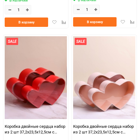
В наличии
Добавить
Доба
Добавить
Добавить
В корзину
В корзину
в
к
в
к
избранно
срав
избранное
сравнению
SALE
SALE
Коробка двойные сердца набор
Коробка двойные сердца набор
из 2 шт 37,2x23,5x12,5см с
из 2 шт 37,2x23,5x12,5см с
прозрачной крышкой красный
прозрачной крышкой кремовый