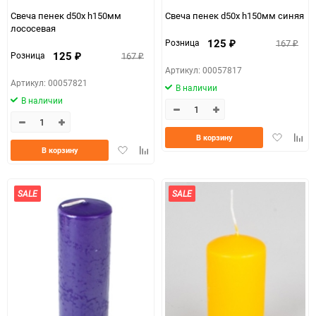
Свеча пенек d50х h150мм
Свеча пенек d50х h150мм синяя
лососевая
125
167
Розница
₽
₽
125
167
Розница
₽
₽
Артикул: 00057817
Артикул: 00057821
В наличии
В наличии
Добавить
Доба
В корзину
Добавить
Добавить
в
к
В корзину
в
к
избранно
срав
избранное
сравнению
SALE
SALE