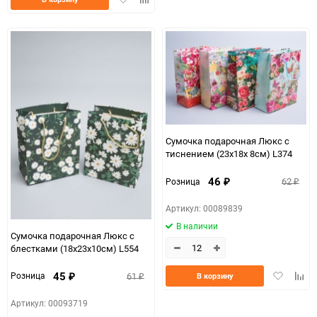
в
к
избранное
сравнению
Сумочка подарочная Люкс с
тиснением (23х18х 8см) L374
46
62
Розница
₽
₽
Артикул: 00089839
В наличии
Сумочка подарочная Люкс с
блестками (18x23x10см) L554
Добавить
Доба
45
61
Розница
В корзину
₽
₽
в
к
избранно
срав
Артикул: 00093719