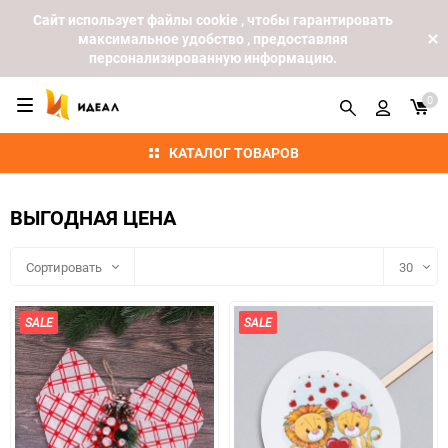
Cайт использует файлы cookie , чтобы гарантировать
максимальное удобство , предоставляя
персонализированную информацию.
0
КАТАЛОГ ТОВАРОВ
ВЫГОДНАЯ ЦЕНА
Сортировать
30
30
SALE
SALE
60
90
150