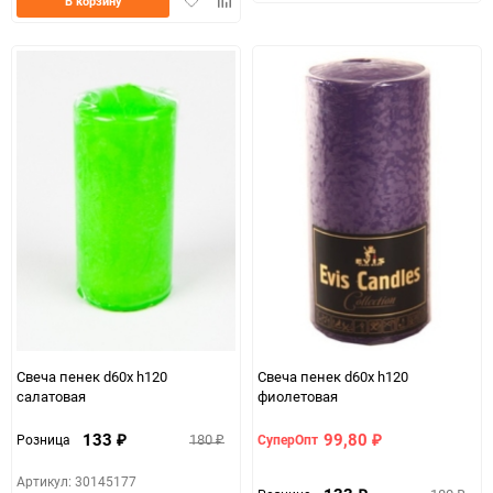
в
к
В корзину
в
к
избранно
срав
избранное
сравнению
Свеча пенек d60х h120
Свеча пенек d60х h120
салатовая
фиолетовая
133
99,80
180
Розница
СуперОпт
₽
₽
₽
Артикул: 30145177