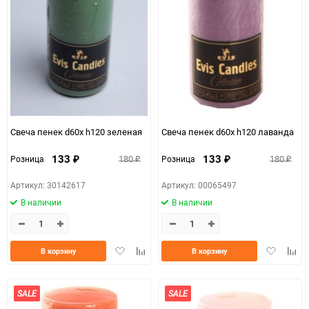
Свеча пенек d60х h120 зеленая
Свеча пенек d60х h120 лаванда
133
133
180
180
Розница
Розница
₽
₽
₽
₽
Артикул: 30142617
Артикул: 00065497
В наличии
В наличии
Добавить
Добавить
Добавить
Доба
В корзину
В корзину
в
к
в
к
избранное
сравнению
избранно
срав
SALE
SALE