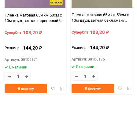
Пленка матовая 65мкм 58см х
Пленка матовая 65мкм 58см х
10м двухцветная баклажан/
10м двухцветная сиреневый/
капучино
бежевый
108,20
108,20
СуперОпт
СуперОпт
₽
₽
144,20
144,20
Розница
Розница
₽
₽
Артикул: 00106176
Артикул: 00106171
В наличии
В наличии
Добавить
Доба
Добавить
Добавить
В корзину
В корзину
в
к
в
к
избранно
срав
избранное
сравнению