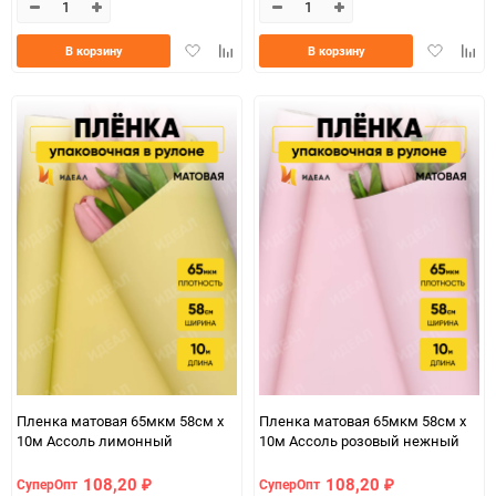
Добавить
Добавить
Добавить
Доба
В корзину
В корзину
в
к
в
к
избранное
сравнению
избранно
срав
Пленка матовая 65мкм 58см х
Пленка матовая 65мкм 58см х
10м Ассоль лимонный
10м Ассоль розовый нежный
108,20
108,20
СуперОпт
СуперОпт
₽
₽