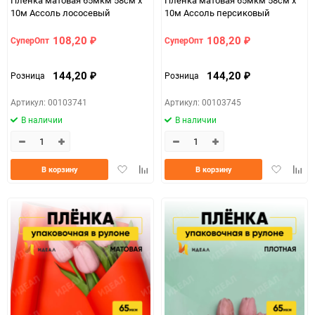
Пленка матовая 65мкм 58см х
Пленка матовая 65мкм 58см х
10м Ассоль лососевый
10м Ассоль персиковый
108,20
108,20
СуперОпт
СуперОпт
₽
₽
144,20
144,20
Розница
Розница
₽
₽
Артикул: 00103741
Артикул: 00103745
В наличии
В наличии
Добавить
Добавить
Добавить
Доба
В корзину
В корзину
в
к
в
к
избранное
сравнению
избранно
срав