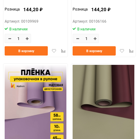
144,20
144,20
Розница
Розница
₽
₽
Артикул: 00109969
Артикул: 00106166
В наличии
В наличии
Добавить
Добавить
Добавить
Доба
В корзину
В корзину
в
к
в
к
избранное
сравнению
избранно
срав