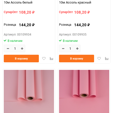
10м Ассоль белый
10м Ассоль красный
108,20
108,20
СуперОпт
СуперОпт
₽
₽
144,20
144,20
Розница
Розница
₽
₽
Артикул: 00109934
Артикул: 00109935
В наличии
В наличии
Добавить
Добавить
Добавить
Доба
В корзину
В корзину
в
к
в
к
избранное
сравнению
избранно
срав