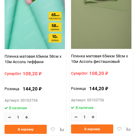
Пленка матовая 65мкм 58см х
Пленка матовая 65мкм 58см х
10м Ассоль фисташковый
10м Ассоль тиффани
108,20
108,20
СуперОпт
СуперОпт
₽
₽
144,20
144,20
Розница
Розница
₽
₽
Артикул: 00103756
Артикул: 00103754
В наличии
В наличии
Добавить
Доба
Добавить
Добавить
В корзину
В корзину
в
к
в
к