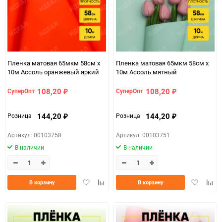
Пленка матовая 65мкм 58см х
Пленка матовая 65мкм 58см х
10м Ассоль оранжевый яркий
10м Ассоль мятный
108,20
108,20
СуперОпт
СуперОпт
₽
₽
144,20
144,20
Розница
Розница
₽
₽
Артикул: 00103758
Артикул: 00103751
В наличии
В наличии
Добавить
Добавить
Добавить
Доба
В корзину
В корзину
в
к
в
к
избранное
сравнению
избранно
срав