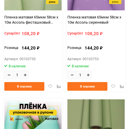
Пленка матовая 65мкм 58см х
Пленка матовая 65мкм 58см х
10м Ассоль фисташковый
10м Ассоль сиреневый
пастель
108,20
108,20
СуперОпт
СуперОпт
₽
₽
144,20
144,20
Розница
Розница
₽
₽
Артикул: 00103750
Артикул: 00103753
В наличии
В наличии
Добавить
Добавить
Добавить
Доба
В корзину
В корзину
в
к
в
к
избранное
сравнению
избранно
срав