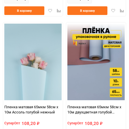
Добавить
Добавить
Добавить
Доба
В корзину
В корзину
в
к
в
к
избранное
сравнению
избранно
срав
Пленка матовая 65мкм 58см х
Пленка матовая 65мкм 58см х
10м Ассоль голубой нежный
10м двухцветная голубой
туманный/розовый пыльный
108,20
108,20
СуперОпт
СуперОпт
₽
₽