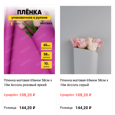
избранно
срав
избранное
сравнению
Пленка матовая 65мкм 58см х
Пленка матовая 65мкм 58см х
10м Ассоль розовый яркий
10м Ассоль серый
108,20
108,20
СуперОпт
СуперОпт
₽
₽
144,20
144,20
Розница
Розница
₽
₽