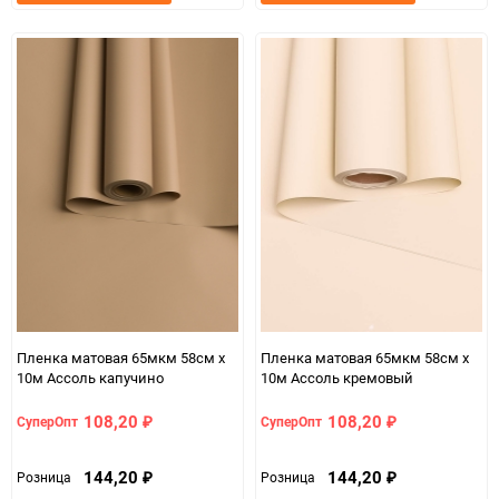
в
к
в
к
избранное
сравнению
избранно
срав
Пленка матовая 65мкм 58см х
Пленка матовая 65мкм 58см х
10м Ассоль капучино
10м Ассоль кремовый
108,20
108,20
СуперОпт
СуперОпт
₽
₽
144,20
144,20
Розница
Розница
₽
₽