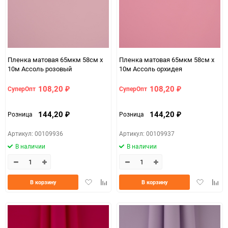
Пленка матовая 65мкм 58см х
Пленка матовая 65мкм 58см х
10м Ассоль розовый
10м Ассоль орхидея
108,20
108,20
СуперОпт
СуперОпт
₽
₽
144,20
144,20
Розница
Розница
₽
₽
Артикул: 00109936
Артикул: 00109937
В наличии
В наличии
Добавить
Добавить
Добавить
Доба
В корзину
В корзину
в
к
в
к
избранное
сравнению
избранно
срав