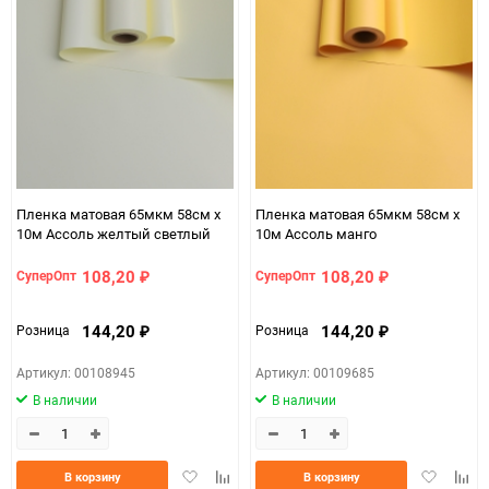
90
150
Пленка матовая 65мкм 58см х
Пленка матовая 65мкм 58см х
10м Ассоль желтый светлый
10м Ассоль манго
108,20
108,20
СуперОпт
СуперОпт
₽
₽
144,20
144,20
Розница
Розница
₽
₽
Артикул: 00108945
Артикул: 00109685
В наличии
В наличии
Добавить
Добавить
Добавить
Доба
В корзину
В корзину