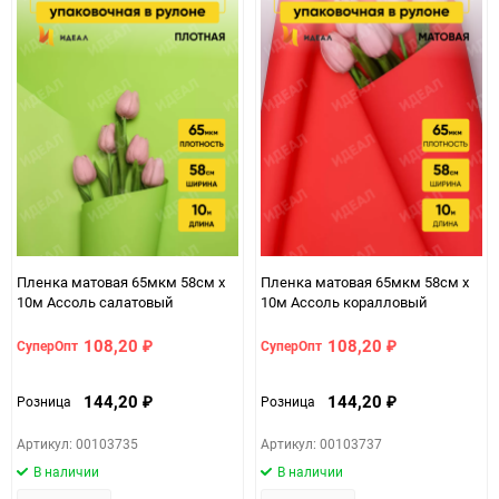
Пленка матовая 65мкм 58см х
Пленка матовая 65мкм 58см х
10м Ассоль салатовый
10м Ассоль коралловый
108,20
108,20
СуперОпт
СуперОпт
₽
₽
144,20
144,20
Розница
Розница
₽
₽
Артикул: 00103735
Артикул: 00103737
В наличии
В наличии