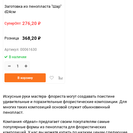
Заготовка из пенопласта "Шар"
d24см
276,20
СуперОпт
₽
368,20
Розница
₽
Артикул: 00061630
В наличии
Добавить
Добавить
В корзину
в
к
избранное
сравнению
Искусные руки мастера- флориста могут создавать поистине
удивительные и поразительные флористические композиции. Для
многих таких композиций основой служит обыкновенный
пенопласт.
Компания «Идеал» предлагает своим покупателям самые
популярные формы из пенопласта для флористических
композиций. У нас вы можете купить по низким ценам следующие