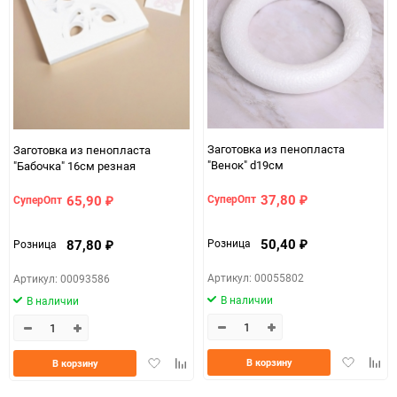
150
Заготовка из пенопласта
Заготовка из пенопласта
"Венок" d19см
"Бабочка" 16см резная
37,80
65,90
СуперОпт
СуперОпт
₽
₽
50,40
87,80
Розница
Розница
₽
₽
Артикул: 00055802
Артикул: 00093586
В наличии
В наличии
Добавить
Доба
Добавить
Добавить
В корзину
В корзину
в
к
в
к
избранно
срав
избранное
сравнению