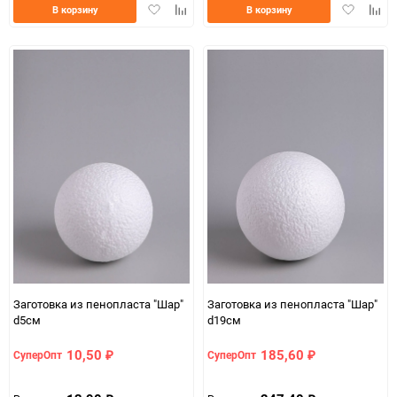
Добавить
Добавить
Добавить
Доба
В корзину
В корзину
в
к
в
к
избранное
сравнению
избранно
срав
Заготовка из пенопласта "Шар"
Заготовка из пенопласта "Шар"
d5см
d19см
10,50
185,60
СуперОпт
СуперОпт
₽
₽