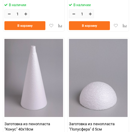
В наличии
В наличии
Добавить
Добавить
Добавить
Доба
В корзину
В корзину
в
к
в
к
избранное
сравнению
избранно
срав
Заготовка из пенопласта
Заготовка из пенопласта
"Конус" 40х18см
"Полусфера" d 5см