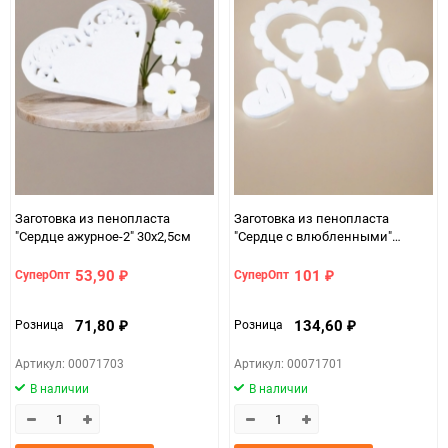
Заготовка из пенопласта
Заготовка из пенопласта
"Сердце ажурное-2" 30х2,5см
"Сердце с влюбленными"
30х2,5см
53,90
101
СуперОпт
СуперОпт
₽
₽
71,80
134,60
Розница
Розница
₽
₽
Артикул: 00071703
Артикул: 00071701
В наличии
В наличии