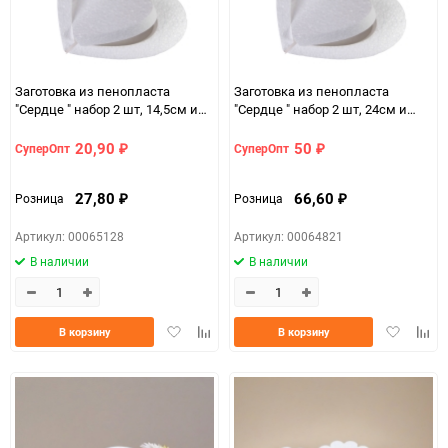
Заготовка из пенопласта
Заготовка из пенопласта
"Сердце " набор 2 шт, 14,5см и
"Сердце " набор 2 шт, 24см и
9см
16см
20,90
50
СуперОпт
СуперОпт
₽
₽
27,80
66,60
Розница
Розница
₽
₽
Артикул: 00065128
Артикул: 00064821
В наличии
В наличии
Добавить
Добавить
Добавить
Доба
В корзину
В корзину
в
к
в
к
избранное
сравнению
избранно
срав