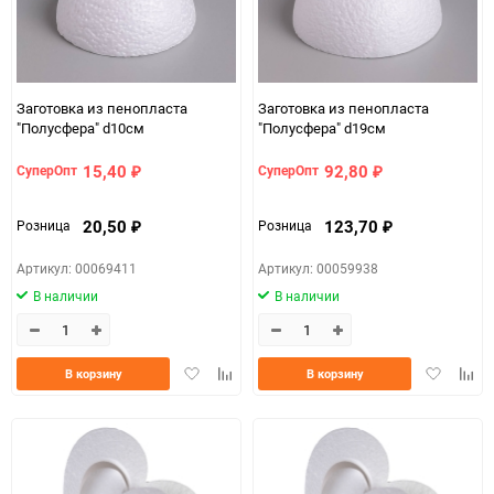
Заготовка из пенопласта
Заготовка из пенопласта
"Полусфера" d10см
"Полусфера" d19см
15,40
92,80
СуперОпт
СуперОпт
₽
₽
20,50
123,70
Розница
Розница
₽
₽
Артикул: 00069411
Артикул: 00059938
В наличии
В наличии
Добавить
Добавить
Добавить
Доба
В корзину
В корзину
в
к
в
к
избранное
сравнению
избранно
срав