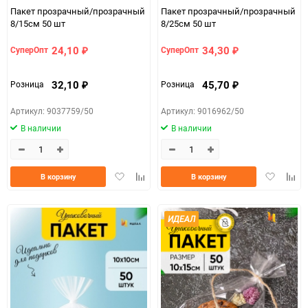
Пакет прозрачный/прозрачный
Пакет прозрачный/прозрачный
8/15см 50 шт
8/25см 50 шт
24,10
34,30
СуперОпт
СуперОпт
₽
₽
32,10
45,70
Розница
Розница
₽
₽
Артикул: 9037759/50
Артикул: 9016962/50
В наличии
В наличии
Добавить
Добавить
Добавить
Доба
В корзину
В корзину
в
к
в
к
избранное
сравнению
избранно
срав
ИДЕАЛ