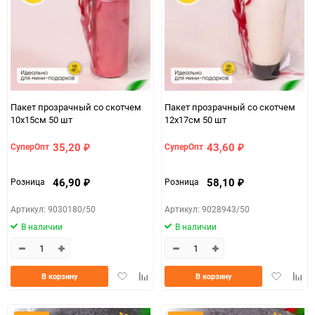
Пакет прозрачный со скотчем
Пакет прозрачный со скотчем
10х15cм 50 шт
12х17см 50 шт
35,20
43,60
СуперОпт
СуперОпт
₽
₽
46,90
58,10
Розница
Розница
₽
₽
Артикул: 9030180/50
Артикул: 9028943/50
В наличии
В наличии
Добавить
Добавить
Добавить
Доба
В корзину
В корзину
в
к
в
к
избранное
сравнению
избранно
срав