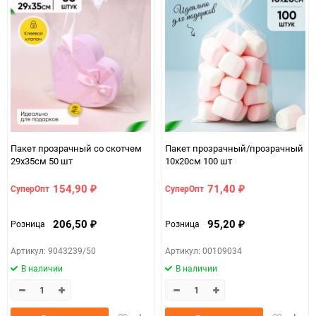
Пакет прозрачный со скотчем
Пакет прозрачный/прозрачный
29х35cм 50 шт
10х20cм 100 шт
154,90
71,40
СуперОпт
СуперОпт
₽
₽
206,50
95,20
Розница
Розница
₽
₽
Артикул: 9043239/50
Артикул: 00109034
В наличии
В наличии