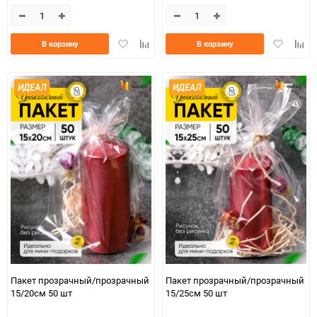
Добавить
Добавить
Добавить
Доба
В корзину
В корзину
в
к
в
к
избранное
сравнению
избранно
срав
ИДЕАЛ
ИДЕАЛ
Пакет прозрачный/прозрачный
Пакет прозрачный/прозрачный
15/20см 50 шт
15/25см 50 шт