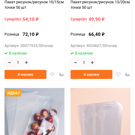
Пакет рисунок/рисунок 10/15см
Пакет рисунок/рисунок 13/20см
точки 50 шт
точки 50 шт
54,10
49,90
СуперОпт
СуперОпт
₽
₽
72,10
66,40
Розница
Розница
₽
₽
Артикул: 00077935/50точка
Артикул: 9034607/50точка
В наличии
В наличии
Добавить
Добавить
Добавить
Доба
В корзину
В корзину
в
к
в
к
избранное
сравнению
избранно
срав
ИДЕАЛ