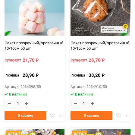
Пакет прозрачный/прозрачный
Пакет прозрачный/прозрачный
10/10см 50 шт
10/15см 50 шт
21,70
28,70
СуперОпт
СуперОпт
₽
₽
28,90
38,20
Розница
Розница
₽
₽
Артикул: 9034398/50
Артикул: 9034910/50
В наличии
В наличии
Добавить
Добавить
Добавить
Доба
В корзину
В корзину
в
к
в
к
избранное
сравнению
избранно
срав
ИДЕАЛ
ИДЕАЛ