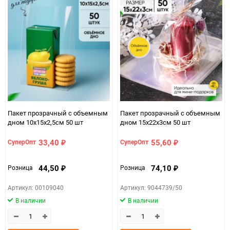
90
150
Пакет прозрачный с объемным
Пакет прозрачный с объемным
дном 10х15х2,5см 50 шт
дном 15x22x3см 50 шт
33,40
55,60
СуперОпт
СуперОпт
₽
₽
44,50
74,10
Розница
Розница
₽
₽
Артикул: 00109040
Артикул: 9044739/50
В наличии
В наличии