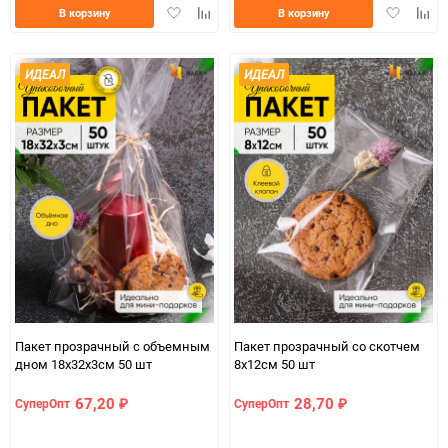
Добавить
Добавить
Добавить
Доба
В корзину
В корзину
в
к
в
к
избранное
сравнению
избранно
срав
ИДЕАЛ
ИДЕАЛ
Пакет прозрачный с объемным
Пакет прозрачный со скотчем
дном 18х32х3см 50 шт
8х12cм 50 шт
67,20
28,70
СуперОпт
СуперОпт
₽
₽