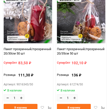
Пакет прозрачный/прозрачный
Пакет прозрачный/прозрачный
20/30см 50 шт
20/35см 50 шт
83,50
102,10
СуперОпт
СуперОпт
₽
₽
111,30
136
Розница
Розница
₽
₽
Артикул: 9016343/50
Артикул: 61274/50
В наличии
В наличии
Добавить
Добавить
Добавить
Доба
В корзину
В корзину