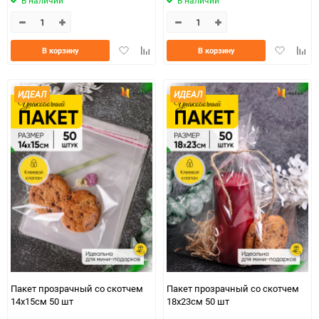
В наличии
В наличии
Добавить
Добавить
Добавить
Доба
В корзину
В корзину
в
к
в
к
избранное
сравнению
избранно
срав
ИДЕАЛ
ИДЕАЛ
Пакет прозрачный со скотчем
Пакет прозрачный со скотчем
14х15см 50 шт
18х23см 50 шт