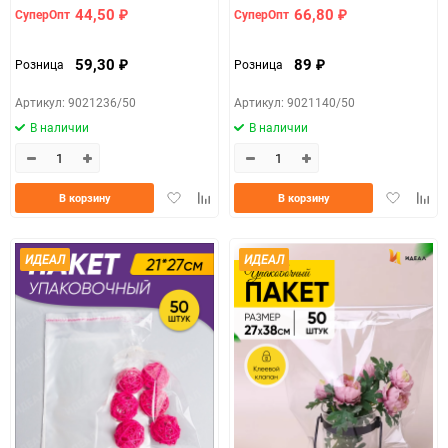
44,50
66,80
СуперОпт
СуперОпт
₽
₽
59,30
89
Розница
Розница
₽
₽
Артикул: 9021236/50
Артикул: 9021140/50
В наличии
В наличии
Добавить
Добавить
Добавить
Доба
В корзину
В корзину
в
к
в
к
избранное
сравнению
избранно
срав
ИДЕАЛ
ИДЕАЛ