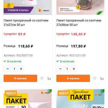
Пакет прозрачный со скотчем
Пакет прозрачный со скотчем
21х27см 50 шт
27х38см 50 шт
89
148,40
СуперОпт
СуперОпт
₽
₽
118,60
197,80
Розница
Розница
₽
₽
Артикул: 9023007/50
Артикул: 9021231/50
В наличии
В наличии
Добавить
Добавить
Добавить
Доба
В корзину
В корзину
в
к
в
к
избранное
сравнению
избранно
срав
ИДЕАЛ
ИДЕАЛ