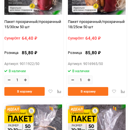
Пакет прозрачный/прозрачный
Пакет прозрачный/прозрачный
15/30см 50 шт
18/25см 50 шт
64,40
64,40
СуперОпт
СуперОпт
₽
₽
85,80
85,80
Розница
Розница
₽
₽
Артикул: 9011922/50
Артикул: 9016965/50
В наличии
В наличии
Добавить
Добавить
Добавить
Доба
В корзину
В корзину
в
к
в
к
избранное
сравнению
избранно
срав
ИДЕАЛ
ИДЕАЛ