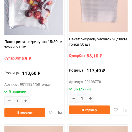
Пакет рисунок/рисунок 20/30см
Пакет рисунок/рисунок 15/30см
точки 50 шт
точки 50 шт
88,10
СуперОпт
₽
89
СуперОпт
₽
117,40
Розница
₽
118,60
Розница
₽
Артикул: 00108778
Артикул: 9011924/50точка
В наличии
В наличии
Добавить
Доба
В корзину
Добавить
Добавить
В корзину
в
к
в
к
избранно
срав
избранное
сравнению