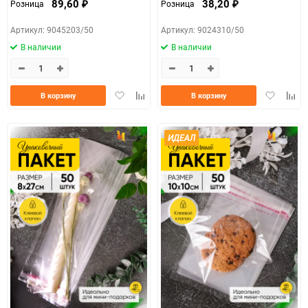
89,60
38,20
Розница
Розница
₽
₽
Артикул: 9045203/50
Артикул: 9024310/50
В наличии
В наличии
Добавить
Добавить
Добавить
Доба
В корзину
В корзину
в
к
в
к
избранное
сравнению
избранно
срав
ИДЕАЛ