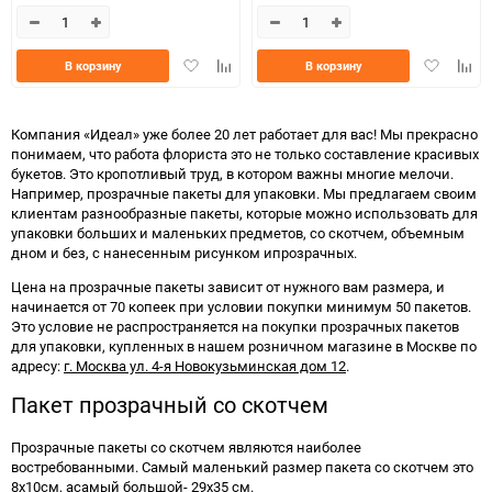
Добавить
Добавить
Добавить
Доба
В корзину
В корзину
в
к
в
к
избранное
сравнению
избранно
срав
Компания «Идеал» уже более 20 лет работает для вас! Мы прекрасно
понимаем, что работа флориста это не только составление красивых
букетов. Это кропотливый труд, в котором важны многие мелочи.
Например, прозрачные пакеты для упаковки. Мы предлагаем своим
клиентам разнообразные пакеты, которые можно использовать для
упаковки больших и маленьких предметов, со скотчем, объемным
дном и без, с нанесенным рисунком ипрозрачных.
Цена на прозрачные пакеты зависит от нужного вам размера, и
начинается от 70 копеек при условии покупки минимум 50 пакетов.
Это условие не распространяется на покупки прозрачных пакетов
для упаковки, купленных в нашем розничном магазине в Москве по
адресу:
г. Москва ул. 4-я Новокузьминская дом 12
.
Пакет прозрачный со скотчем
Прозрачные пакеты со скотчем являются наиболее
востребованными. Самый маленький размер пакета со скотчем это
8х10см, асамый большой- 29х35 см.