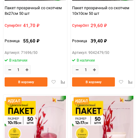
Пакет прозрачный со скотчем
Пакет прозрачный со скотчем
8х27см 50 шт
10х10cм 50 шт
41,70
29,60
СуперОпт
СуперОпт
₽
₽
55,60
39,40
Розница
Розница
₽
₽
Артикул: 71696/50
Артикул: 9042479/50
В наличии
В наличии
Добавить
Добавить
Добавить
Доба
В корзину
В корзину
в
к
в
к
избранное
сравнению
избранно
срав
ИДЕАЛ
ИДЕАЛ