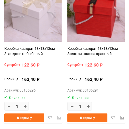
150
Коробка квадрат 13х13х13см
Коробка квадрат 13х13х13см
Звездное небо белый
Золотая полоса красный
122,60
122,60
СуперОпт
СуперОпт
₽
₽
163,40
163,40
Розница
Розница
₽
₽
Артикул: 00105296
Артикул: 00105291
В наличии
В наличии
Добавить
Добавить
Добавить
Доба
В корзину
В корзину
в
к
в
к
избранное
сравнению
избранно
срав