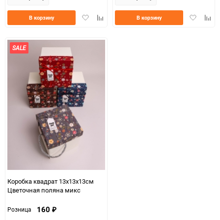
Добавить
Добавить
Добавить
Доба
В корзину
В корзину
в
к
в
к
избранное
сравнению
избранно
срав
SALE
Коробка квадрат 13х13х13см
Цветочная поляна микс
160
Розница
₽