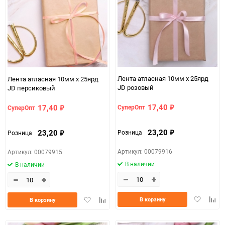
Лента атласная 10мм х 25ярд
Лента атласная 10мм х 25ярд
JD розовый
JD персиковый
17,40
17,40
СуперОпт
СуперОпт
₽
₽
23,20
23,20
Розница
Розница
₽
₽
Артикул: 00079916
Артикул: 00079915
В наличии
В наличии
Добавить
Доба
Добавить
Добавить
В корзину
В корзину
в
к
в
к
избранно
срав
избранное
сравнению