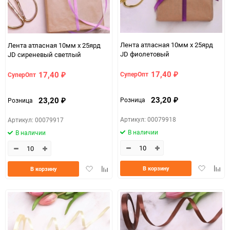
Лента атласная 10мм х 25ярд
Лента атласная 10мм х 25ярд
JD фиолетовый
JD сиреневый светлый
17,40
17,40
СуперОпт
СуперОпт
₽
₽
23,20
23,20
Розница
Розница
₽
₽
Артикул: 00079918
Артикул: 00079917
В наличии
В наличии
Добавить
Доба
Добавить
Добавить
В корзину
В корзину
в
к
в
к
избранно
срав
избранное
сравнению