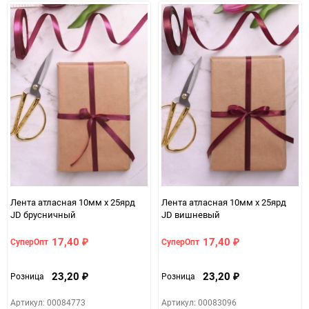
Лента атласная 10мм х 25ярд
Лента атласная 10мм х 25ярд
JD брусничный
JD вишневый
17,40
17,40
СуперОпт
СуперОпт
₽
₽
23,20
23,20
Розница
Розница
₽
₽
Артикул: 00084773
Артикул: 00083096