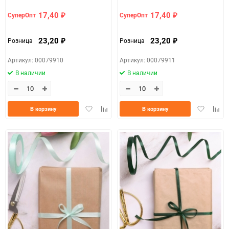
17,40
17,40
СуперОпт
СуперОпт
₽
₽
23,20
23,20
Розница
Розница
₽
₽
Артикул: 00079910
Артикул: 00079911
В наличии
В наличии
Добавить
Добавить
Добавить
Доба
В корзину
В корзину
в
к
в
к
избранное
сравнению
избранно
срав