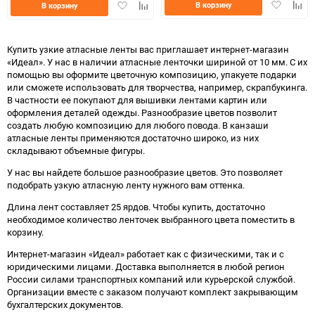
Добавить
Доба
Добавить
Добавить
В корзину
В корзину
в
к
в
к
избранно
срав
избранное
сравнению
Купить узкие атласные ленты вас приглашает интернет-магазин
«Идеал». У нас в наличии атласные ленточки шириной от 10 мм. С их
помощью вы оформите цветочную композицию, упакуете подарки
или сможете использовать для творчества, например, скрапбукинга.
В частности ее покупают для вышивки лентами картин или
оформления деталей одежды. Разнообразие цветов позволит
создать любую композицию для любого повода. В канзаши
атласные ленты применяются достаточно широко, из них
складывают объемные фигуры.
У нас вы найдете большое разнообразие цветов. Это позволяет
подобрать узкую атласную ленту нужного вам оттенка.
Длина лент составляет 25 ярдов. Чтобы купить, достаточно
необходимое количество ленточек выбранного цвета поместить в
корзину.
Интернет-магазин «Идеал» работает как с физическими, так и с
юридическими лицами. Доставка выполняется в любой регион
России силами транспортных компаний или курьерской службой.
Организации вместе с заказом получают комплект закрывающим
бухгалтерских документов.