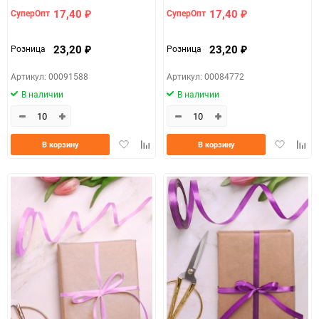
17,40
17,40
СуперОпт
СуперОпт
₽
₽
23,20
23,20
Розница
Розница
₽
₽
Артикул: 00091588
Артикул: 00084772
В наличии
В наличии
Добавить
Добавить
Добавить
Доба
В корзину
В корзину
в
к
в
к
избранное
сравнению
избранно
срав