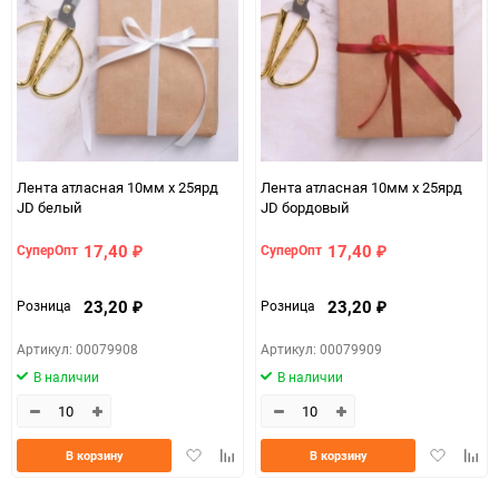
150
Лента атласная 10мм х 25ярд
Лента атласная 10мм х 25ярд
JD белый
JD бордовый
17,40
17,40
СуперОпт
СуперОпт
₽
₽
23,20
23,20
Розница
Розница
₽
₽
Артикул: 00079908
Артикул: 00079909
В наличии
В наличии
Добавить
Добавить
Добавить
Доба
В корзину
В корзину
в
к
в
к
избранное
сравнению
избранно
срав