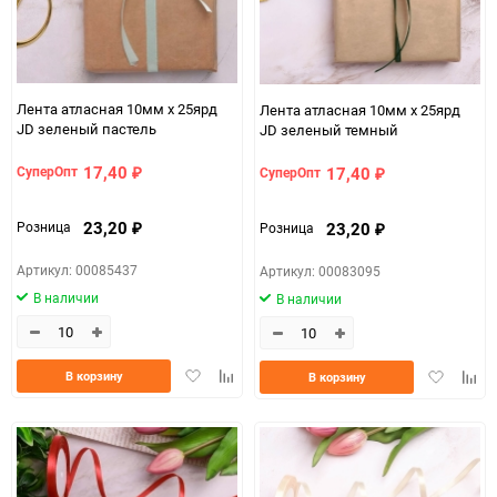
Лента атласная 10мм х 25ярд
Лента атласная 10мм х 25ярд
JD зеленый пастель
JD зеленый темный
17,40
17,40
СуперОпт
СуперОпт
₽
₽
23,20
23,20
Розница
Розница
₽
₽
Артикул: 00085437
Артикул: 00083095
В наличии
В наличии
Добавить
Добавить
Добавить
Доба
В корзину
В корзину
в
к
в
к
избранное
сравнению
избранно
срав