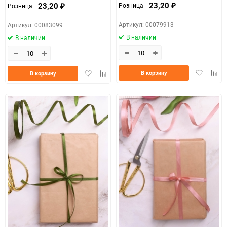
23,20
23,20
Розница
Розница
₽
₽
Артикул: 00079913
Артикул: 00083099
В наличии
В наличии
Добавить
Доба
Добавить
Добавить
В корзину
В корзину
в
к
в
к
избранно
срав
избранное
сравнению