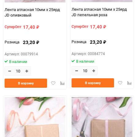
Лента атласная 10мм х 25ярд
Лента атласная 10мм х 25ярд
JD пепельная роза
JD оливковый
17,40
17,40
СуперОпт
СуперОпт
₽
₽
23,20
23,20
Розница
Розница
₽
₽
Артикул: 00084774
Артикул: 00079914
В наличии
В наличии
Добавить
Доба
Добавить
Добавить
В корзину
В корзину
в
к
в
к
избранно
срав
избранное
сравнению