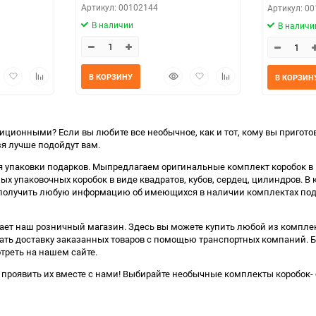
Артикул: 00102144
Артикул: 0
В наличии
В наличи
трый
Добавить
Добавить
Быстрый
Добавить
Добавить
В КОРЗИНУ
В КОРЗИН
мотр
в
к
просмотр
в
к
избранное
сравнению
избранное
сравнению
иционными? Если вы любите все необычное, как и тот, кому вы пригото
зя лучше подойдут вам.
 упаковки подарков. Мыпредлагаем оригинальные комплект коробок в в
х упаковочных коробок в виде квадратов, кубов, сердец, цилиндров. В 
получить любую информацию об имеющихся в наличии комплектах подароч
ботает наш розничный магазин. Здесь вы можете купить любой из компле
ать доставку заказанных товаров с помощью транспортных компаний. Бо
отреть на нашем сайте.
ь проявить их вместе с нами! Выбирайте необычные комплекты коробок- 