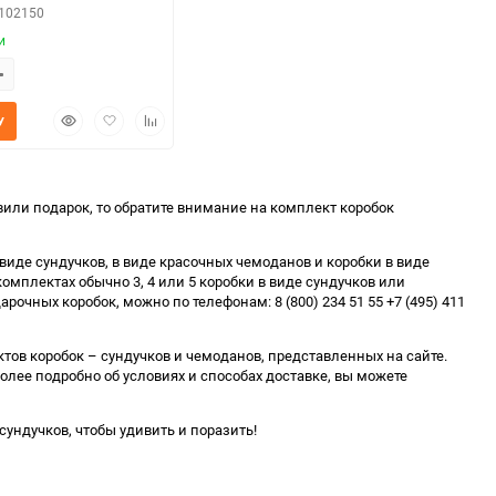
0102150
и
Быстрый
Добавить
Добавить
У
просмотр
в
к
избранное
сравнению
вили подарок, то обратите внимание на комплект коробок
иде сундучков, в виде красочных чемоданов и коробки в виде
комплектах обычно 3, 4 или 5 коробки в виде сундучков или
ных коробок, можно по телефонам: 8 (800) 234 51 55 +7 (495) 411
ктов коробок – сундучков и чемоданов, представленных на сайте.
лее подробно об условиях и способах доставке, вы можете
сундучков, чтобы удивить и поразить!