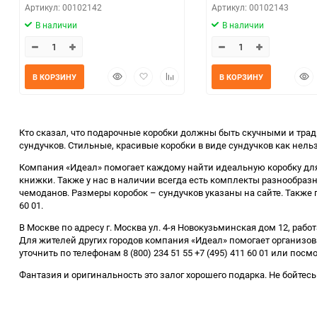
Артикул: 00102142
Артикул: 00102143
В наличии
В наличии
Быстрый
Добавить
Добавить
Быс
В КОРЗИНУ
В КОРЗИНУ
просмотр
в
к
прос
избранное
сравнению
Кто сказал, что подарочные коробки должны быть скучными и трад
сундучков. Стильные, красивые коробки в виде сундучков как нель
Компания «Идеал» помогает каждому найти идеальную коробку для
книжки. Также у нас в наличии всегда есть комплекты разнообразны
чемоданов. Размеры коробок – сундучков указаны на сайте. Также 
60 01.
В Москве по адресу г. Москва ул. 4-я Новокузьминская дом 12, ра
Для жителей других городов компания «Идеал» помогает организов
уточнить по телефонам 8 (800) 234 51 55 +7 (495) 411 60 01 или посм
Фантазия и оригинальность это залог хорошего подарка. Не бойтес