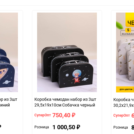
р из 3шт
Коробка чемодан набор из 3шт
Коробка ч
синий
29,5x19x10см Собачка черный
30,2x21,9
ботаника
750,40
СуперОпт
СуперОпт
₽
1 000,50
Розница
Розница
₽
₽