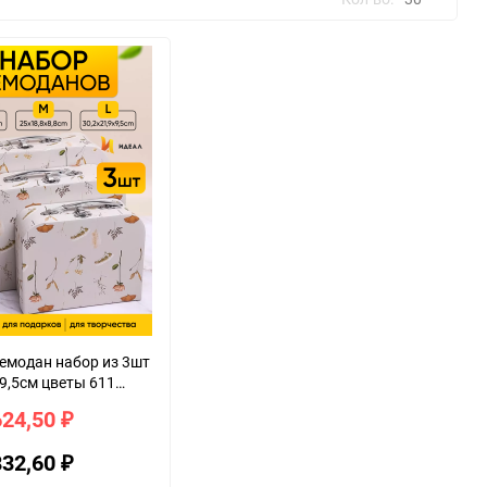
30
60
90
150
емодан набор из 3шт
x9,5см цветы 611
 бежевый
624,50
₽
832,60
₽