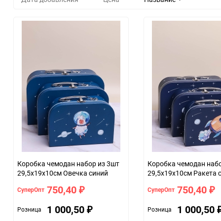
Коробка чемодан набор из 3шт
Коробка чемодан набо
29,5x19x10см Овечка синий
29,5x19x10см Ракета 
750,40
750,40
СуперОпт
СуперОпт
₽
₽
1 000,50
1 000,50
Розница
Розница
₽