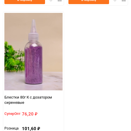
в
к
в
к
избранное
сравнению
избранно
срав
Блестки 80г К с дозатором
сиреневые
76,20
СуперОпт
₽
101,60
Розница
₽