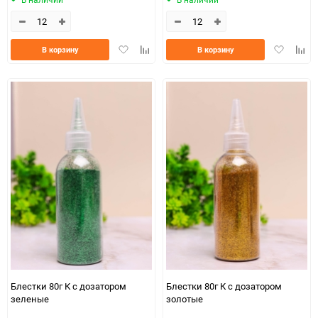
Добавить
Добавить
Добавить
Доба
В корзину
В корзину
в
к
в
к
избранное
сравнению
избранно
срав
Блестки 80г К с дозатором
Блестки 80г К с дозатором
зеленые
золотые