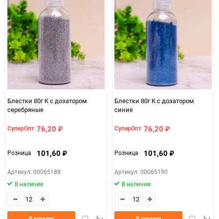
Блестки 80г К с дозатором
Блестки 80г К с дозатором
серебряные
синие
76,20
76,20
СуперОпт
СуперОпт
₽
₽
101,60
101,60
Розница
Розница
₽
₽
Артикул: 00065188
Артикул: 00065190
В наличии
В наличии
Добавить
Добавить
Добавить
Доба
В корзину
В корзину