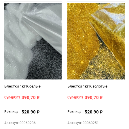
30
60
90
150
Блестки 1кг К белые
Блестки 1кг К золотые
390,70
390,70
СуперОпт
СуперОпт
₽
₽
520,90
520,90
Розница
Розница
₽
₽
Артикул: 00060236
Артикул: 00060251