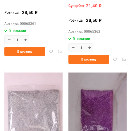
21,40
СуперОпт
₽
28,50
Розница
₽
28,50
Розница
₽
Артикул: 00065361
В наличии
Артикул: 00065362
В наличии
Добавить
Добавить
В корзину
в
к
Добавить
Доба
В корзину
избранное
сравнению
в
к
избранно
срав