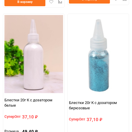
Добавить
Добавить
В корзину
в
к
в
к
избранно
срав
избранное
сравнению
Блестки 20г К с дозатором
Блестки 20г К с дозатором
белые
бирюзовые
37,10
СуперОпт
₽
37,10
СуперОпт
₽
49,40
Розница
₽