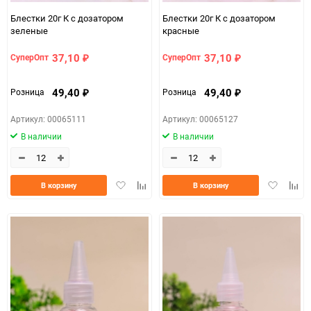
Блестки 20г К с дозатором
Блестки 20г К с дозатором
зеленые
красные
37,10
37,10
СуперОпт
СуперОпт
₽
₽
49,40
49,40
Розница
Розница
₽
₽
Артикул: 00065111
Артикул: 00065127
В наличии
В наличии
Добавить
Добавить
Добавить
Доба
В корзину
В корзину
в
к
в
к
избранное
сравнению
избранно
срав