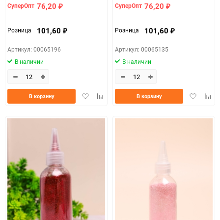
76,20
76,20
СуперОпт
СуперОпт
₽
₽
101,60
101,60
Розница
Розница
₽
₽
Артикул: 00065196
Артикул: 00065135
В наличии
В наличии
Добавить
Добавить
Добавить
Доба
В корзину
В корзину
в
к
в
к
избранное
сравнению
избранно
срав