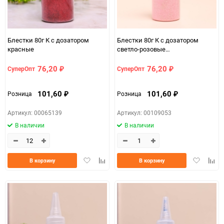
Блестки 80г К с дозатором
Блестки 80г К с дозатором
красные
светло-розовые
флуоресцентные
76,20
76,20
СуперОпт
СуперОпт
₽
₽
101,60
101,60
Розница
Розница
₽
₽
Артикул: 00065139
Артикул: 00109053
В наличии
В наличии
Добавить
Добавить
Добавить
Доба
В корзину
В корзину
в
к
в
к
избранное
сравнению
избранно
срав