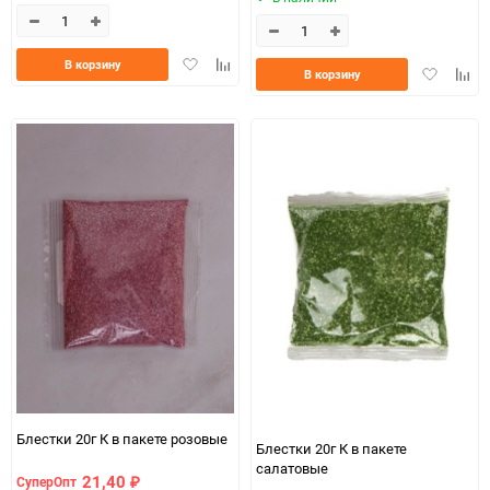
Добавить
Добавить
В корзину
Добавить
Доба
В корзину
в
к
в
к
избранное
сравнению
избранно
срав
Блестки 20г К в пакете розовые
Блестки 20г К в пакете
салатовые
21,40
СуперОпт
₽