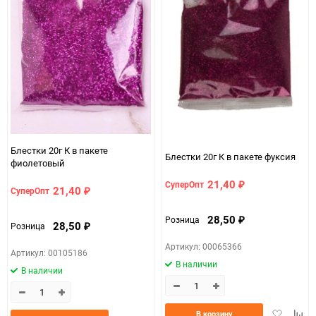
Блестки 20г К в пакете
Блестки 20г К в пакете фуксия
фиолетовый
21,40
СуперОпт
₽
21,40
СуперОпт
₽
28,50
Розница
₽
28,50
Розница
₽
Артикул: 00065366
Артикул: 00105186
В наличии
В наличии
Добавить
Доба
В корзину