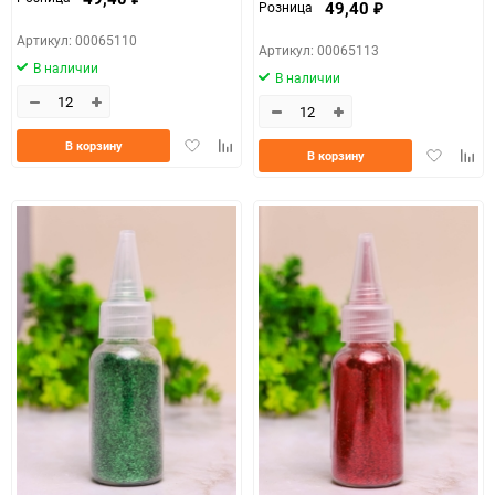
49,40
Розница
₽
Артикул: 00065110
Артикул: 00065113
В наличии
В наличии
Добавить
Добавить
В корзину
Добавить
Доба
В корзину
в
к
в
к
избранное
сравнению
избранно
срав