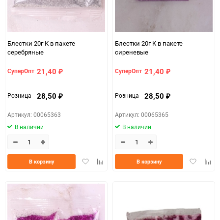
Блестки 20г К в пакете
Блестки 20г К в пакете
серебряные
сиреневые
21,40
21,40
СуперОпт
СуперОпт
₽
₽
28,50
28,50
Розница
Розница
₽
₽
Артикул: 00065363
Артикул: 00065365
В наличии
В наличии
Добавить
Добавить
Добавить
Доба
В корзину
В корзину
в
к
в
к
избранное
сравнению
избранно
срав