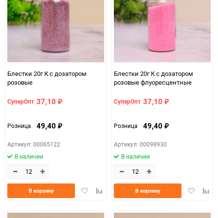
Блестки 20г К с дозатором
Блестки 20г К с дозатором
розовые
розовые флуоресцентные
37,10
37,10
СуперОпт
СуперОпт
₽
₽
49,40
49,40
Розница
Розница
₽
₽
Артикул: 00065122
Артикул: 00098930
В наличии
В наличии
Добавить
Добавить
Добавить
Доба
В корзину
В корзину
в
к
в
к
избранное
сравнению
избранно
срав