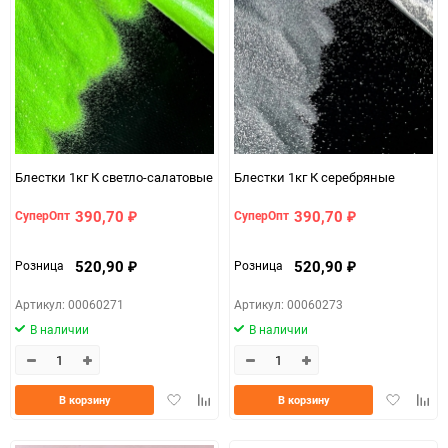
Блестки 1кг К светло-салатовые
Блестки 1кг К серебряные
390,70
390,70
СуперОпт
СуперОпт
₽
₽
520,90
520,90
Розница
Розница
₽
₽
Артикул: 00060271
Артикул: 00060273
В наличии
В наличии
Добавить
Добавить
Добавить
Доба
В корзину
В корзину
в
к
в
к
избранное
сравнению
избранно
срав