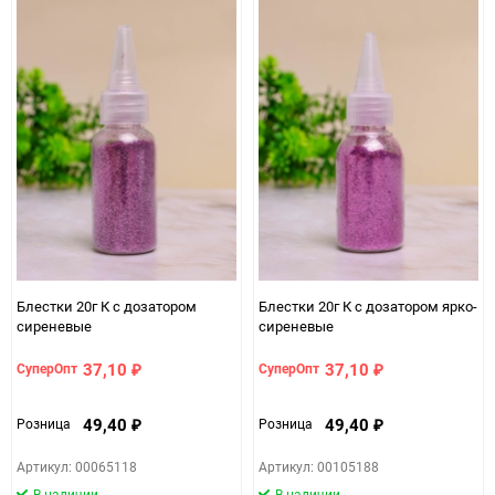
Блестки 20г К с дозатором
Блестки 20г К с дозатором ярко-
сиреневые
сиреневые
37,10
37,10
СуперОпт
СуперОпт
₽
₽
49,40
49,40
Розница
Розница
₽
₽
Артикул: 00065118
Артикул: 00105188
В наличии
В наличии