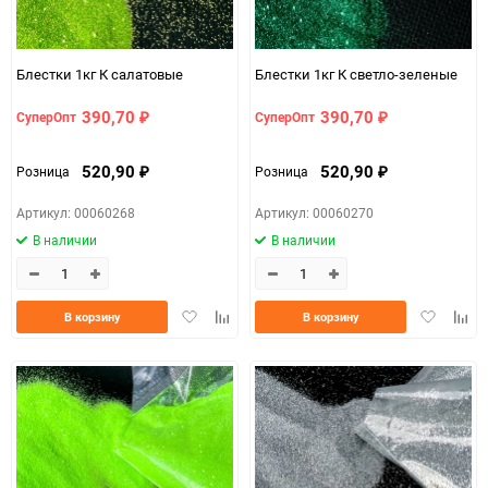
Блестки 1кг К салатовые
Блестки 1кг К светло-зеленые
390,70
390,70
СуперОпт
СуперОпт
₽
₽
520,90
520,90
Розница
Розница
₽
₽
Артикул: 00060268
Артикул: 00060270
В наличии
В наличии
Добавить
Добавить
Добавить
Доба
В корзину
В корзину
в
к
в
к
избранное
сравнению
избранно
срав