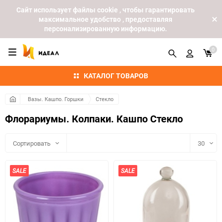
Cайт использует файлы cookie , чтобы гарантировать
максимальное удобство , предоставляя
персонализированную информацию.
0
КАТАЛОГ ТОВАРОВ
Вазы. Кашпо. Горшки
Стекло
Флорариумы. Колпаки. Кашпо Стекло
Сортировать
30
30
SALE
SALE
60
90