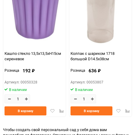
150
Кашпо стекло 13,5х13,5хH15см
Колпак с шариком 1718
сиреневое
большой D14.5x38см
192
636
Розница
Розница
₽
₽
Артикул: 00050328
Артикул: 00053807
В наличии
В наличии
Добавить
Добавить
Добавить
Доба
В корзину
В корзину
в
к
в
к
избранное
сравнению
избранно
срав
Чтобы создать свой персональный сад у себя дома вам
понадобиться флорариум. Стеклянные флорариумы разных форм и