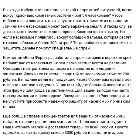
избранное
сравнению
Вы когда-нибудь сталкивались с такой неприятной ситуацией, когда
вокруг красивых комнатных растений роятся насекомые? Чтобы
избавиться и защитить цветы нужно понять причину их появления.
Личинками насекомых может быть заражена земля. В таком случае
достаточно поменять землю в горшке. Кажется просто выход. Но
если насекомые появились вокруг большой пальмы, которая растет
в горшке объемом более 100 литров? Тогда избавить от насекомых и
защитить дереве помогут специальные спреи.
Компания «Бона Форте» разработала спреи, которые в короткие срок
избавят вас от насекомых. Спреи легко распыляются на растения.
Обладают нейтральным запахом и не вредны для людей и
животных. Флакон со спреем – защитой от насекомых стоит от 200
рублей. Выгодные цены на продукцию «Бона Форте» вам предлагает
интернет- магазин «Идеал». У нас вы найдете большой ассортимент
этой фирмы для ухода за растениями. Для вашей выгоды мы часто
проводим акции и распродажи. Заходите в раздел «Распродажи» и
не упустите приобрести надежную защиту от насекомых по низким
ценам.
Еще больше спреев и концентратов для защиты от насекомыхвы
найдете в наших розничных магазинах. Цены вас приятно удивят.
Наш интернет- магазин доставляет товары по всей России. Просто
сделайте заказ на сумму свыше 3000 рублей и заполните адрес