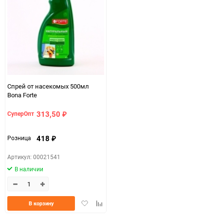
150
Спрей от насекомых 500мл
Bona Forte
313,50
СуперОпт
₽
418
Розница
₽
Артикул: 00021541
В наличии
Добавить
Добавить
В корзину
в
к