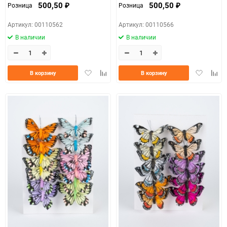
500,50
500,50
Розница
Розница
₽
₽
Артикул: 00110562
Артикул: 00110566
В наличии
В наличии
Добавить
Добавить
Добавить
Доба
В корзину
В корзину
в
к
в
к
избранное
сравнению
избранно
срав