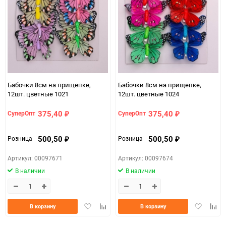
150
Бабочки 8см на прищепке,
Бабочки 8см на прищепке,
12шт. цветные 1021
12шт. цветные 1024
375,40
375,40
СуперОпт
СуперОпт
₽
₽
500,50
500,50
Розница
Розница
₽
₽
Артикул: 00097671
Артикул: 00097674
В наличии
В наличии
Добавить
Добавить
Добавить
Доба
В корзину
В корзину
в
к
в
к
избранное
сравнению
избранно
срав