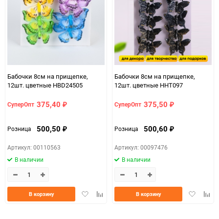
Бабочки 8см на прищепке,
Бабочки 8см на прищепке,
12шт. цветные HBD24505
12шт. цветные HHT097
375,40
375,50
СуперОпт
СуперОпт
₽
₽
500,50
500,60
Розница
Розница
₽
₽
Артикул: 00110563
Артикул: 00097476
В наличии
В наличии
Добавить
Добавить
Добавить
Доба
В корзину
В корзину
в
к
в
к
избранное
сравнению
избранно
срав