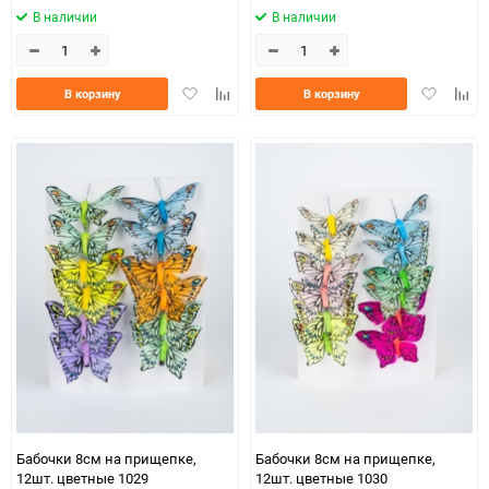
В наличии
В наличии
Добавить
Добавить
Добавить
Доба
В корзину
В корзину
в
к
в
к
избранное
сравнению
избранно
срав
Бабочки 8см на прищепке,
Бабочки 8см на прищепке,
12шт. цветные 1029
12шт. цветные 1030