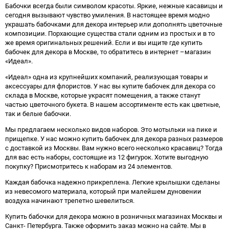
Бабочки всегда были символом красоты. Яркие, нежные касавицы и
сегодня вызывают чувство умиления. В настоящее время модно
украшать бабочками для декора интерьер или дополнять цветочные
композиции. Порхающие существа стали одним из простых и в то
же время оригинальных решений. Если и вы ищите где купить
бабочек для декора в Москве, то обратитесь в интернет –магазин
«Идеал».
«Идеал» одна из крупнейших компаний, реализующая товары и
аксессуары для флористов. У нас вы купите бабочек для декора со
склада в Москве, которые украсят помещения, а также станут
частью цветочного букета. В нашем ассортименте есть как цветные,
так и белые бабочки.
Мы предлагаем несколько видов наборов. Это мотыльки на пике и
прищепке. У нас можно купить бабочек для декора разных размеров
с доставкой из Москвы. Вам нужно всего несколько красавиц? Тогда
для вас есть наборы, состоящие из 12 фигурок. Хотите выгодную
покупку? Присмотритесь к наборам из 24 элементов.
Каждая бабочка надежно прикреплена. Легкие крылышки сделаны
из невесомого материала, который при малейшем дуновении
воздуха начинают трепетно шевелиться.
Купить бабочки для декора можно в розничных магазинах Москвы и
Санкт- Петербурга. Также оформить заказ можно на сайте. Мы в