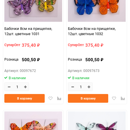
Бабочки 8см на прищепке,
Бабочки 8см на прищепке,
12шт. цветные 1031
12шт. цветные 1032
375,40
375,40
СуперОпт
СуперОпт
₽
₽
500,50
500,50
Розница
Розница
₽
₽
Артикул: 00097672
Артикул: 00097673
В наличии
В наличии
Добавить
Добавить
Добавить
Доба
В корзину
В корзину
в
к
в
к
избранное
сравнению
избранно
срав