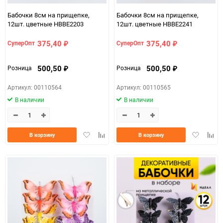
Бабочки 8см на прищепке,
Бабочки 8см на прищепке,
12шт. цветные HBBE2203
12шт. цветные HBBE2241
375,40
375,40
СуперОпт
СуперОпт
₽
₽
500,50
500,50
Розница
Розница
₽
₽
Артикул: 00110564
Артикул: 00110565
В наличии
В наличии
Добавить
Добавить
Добавить
Доба
В корзину
В корзину
в
к
в
к
избранное
сравнению
избранно
срав