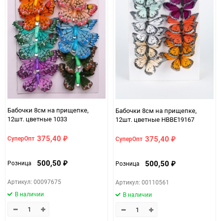
Бабочки 8см на прищепке,
Бабочки 8см на прищепке,
12шт. цветные 1033
12шт. цветные HBBE19167
375,40
375,40
СуперОпт
СуперОпт
₽
₽
500,50
500,50
Розница
Розница
₽
₽
Артикул: 00097675
Артикул: 00110561
В наличии
В наличии