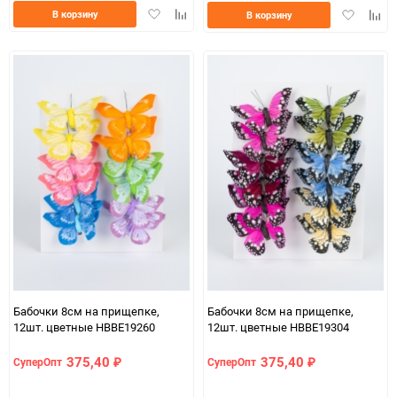
Добавить
Добавить
Добавить
Доба
В корзину
В корзину
в
к
в
к
избранное
сравнению
избранно
срав
Бабочки 8см на прищепке,
Бабочки 8см на прищепке,
12шт. цветные HBBE19260
12шт. цветные HBBE19304
375,40
375,40
СуперОпт
СуперОпт
₽
₽