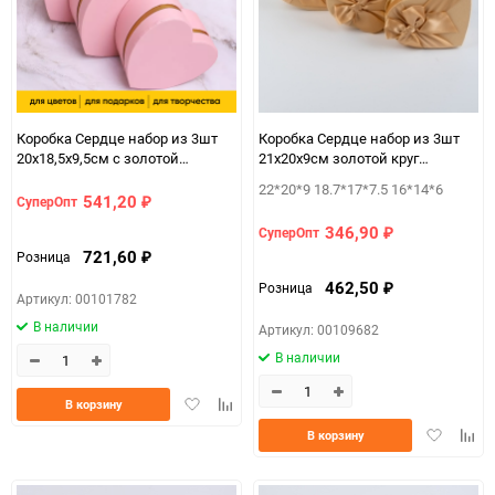
Коробка Сердце набор из 3шт
Коробка Сердце набор из 3шт
20х18,5х9,5см с золотой
21х20х9см золотой круг
полосой розовый
бежевый
22*20*9 18.7*17*7.5 16*14*6
541,20
СуперОпт
₽
346,90
СуперОпт
₽
721,60
Розница
₽
462,50
Розница
₽
Артикул: 00101782
В наличии
Артикул: 00109682
В наличии
Добавить
Добавить
В корзину
в
к
Добавить
Доба
В корзину
избранное
сравнению
в
к
избранно
срав