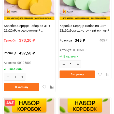
Коробка Сердце набор из 3шт
Коробка Сердце набор из 3шт
22х20х9см однотонный
22х20х9см однотонный мятный
лимонный
373,20
345
405
СуперОпт
Розница
₽
₽
₽
Артикул: 00105805
497,50
Розница
₽
В наличии
Артикул: 00105803
В наличии
Добавить
Доба
В корзину
в
к
избранно
срав
Добавить
Добавить
В корзину
в
к
избранное
сравнению
SALE