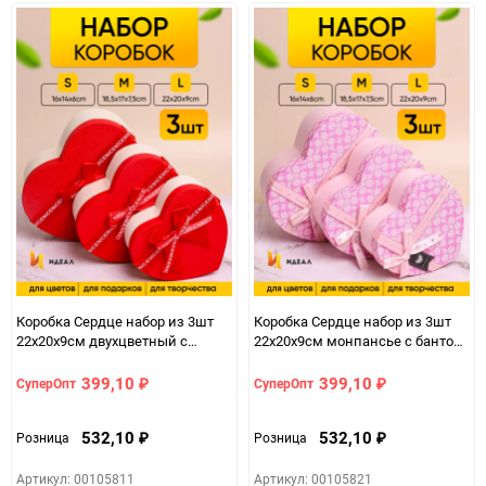
Коробка Сердце набор из 3шт
Коробка Сердце набор из 3шт
22х20х9см двухцветный с
22х20х9см монпансье с бантом
бантом красный /белый
розовый
399,10
399,10
СуперОпт
СуперОпт
₽
₽
532,10
532,10
Розница
Розница
₽
₽
Артикул: 00105811
Артикул: 00105821