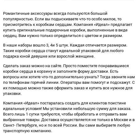
избранное
сравнению
избранно
срав
Романтичные аксессуары всегда пользуются большой
популярностью. Если вы подыскиваете что-то особо милое, то
присмотритесь к коробкам сердцам. Компания «Идеал» предлагает
купить оригинальные подарочные коробки, выполненные в виде
сердец. Вам нужно только определиться с цветом и размером.
В наши наборы вошло 3, 4и 5 штук. Каждая отличается размером.
Такие коробки сердца станут идеальной упаковкой для любого
подарка юной девушке или взрослой женщине.
Сделать заказ можно на сайте. Просто поместите понравившиеся
коробки сердца в корзину и заполните форму доставки. Есть
вопросы или хотите что-то дополнительно узнать? Тогда звоните нам
по телефонам горячей линии. Операторы вам помогут и подскажут. С
их помощью можно также оформить заказ и купить все нужное для
упаковки.
Компания «Идеал» постаралась создать для клиентов поистине
идеальные условия! Мы установили небольшую сумму для заказа.
Всего лишь 1 сутки требуются, чтобы обработать и отправить вам
выбранные товары. Доставка осуществляется не только в Москве и в
Санкт- Петербурге, но и по всей России. Вы сами выбираете любую
транспортную компанию.