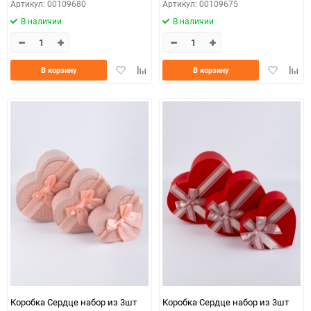
Артикул: 00109680
Артикул: 00109675
В наличии
В наличии
Добавить
Добавить
Добавить
Доба
В корзину
В корзину
в
к
в
к
избранное
сравнению
избранно
срав
Коробка Сердце набор из 3шт
Коробка Сердце набор из 3шт