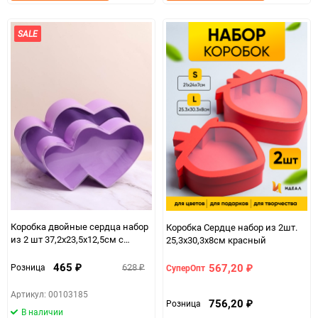
в
к
в
к
избранное
сравнению
избранно
срав
SALE
Коробка двойные сердца набор
Коробка Сердце набор из 2шт.
из 2 шт 37,2x23,5x12,5см с
25,3х30,3х8см красный
прозрачной крышкой
сиреневый
465
628
567,20
Розница
СуперОпт
₽
₽
₽
Артикул: 00103185
756,20
Розница
₽
В наличии