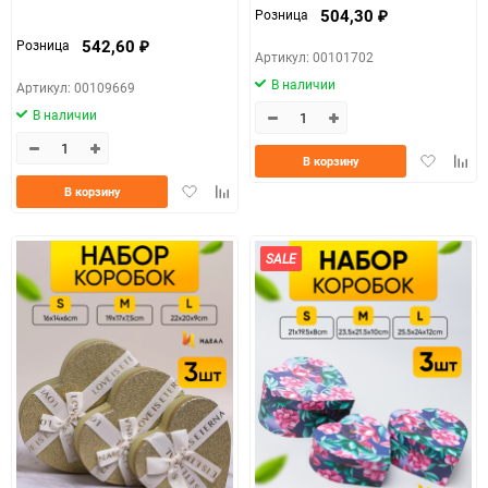
504,30
Розница
₽
542,60
Розница
₽
Артикул: 00101702
В наличии
Артикул: 00109669
В наличии
Добавить
Доба
В корзину
в
к
Добавить
Добавить
В корзину
избранно
срав
в
к
избранное
сравнению
SALE