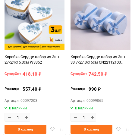
Коробка Сердце набор из 3шт
Коробка Сердце набор из 3шт
27x24x15,3см W3352
33,7х27,3х16см CN22112103
голубой
418,10
742,50
СуперОпт
СуперОпт
₽
₽
557,40
990
Розница
Розница
₽
₽
Артикул: 00097203
Артикул: 00099065
В наличии
В наличии
Добавить
Добавить
Добавить
Доба
В корзину
В корзину
в
к
в
к