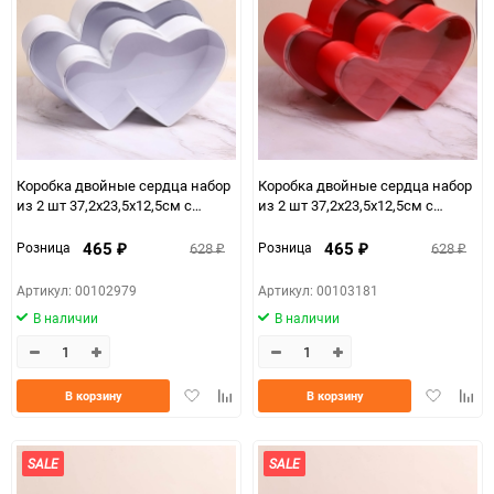
150
Коробка двойные сердца набор
Коробка двойные сердца набор
из 2 шт 37,2x23,5x12,5см с
из 2 шт 37,2x23,5x12,5см с
прозрачной крышкой белый
прозрачной крышкой красный
465
465
628
628
Розница
Розница
₽
₽
₽
₽
Артикул: 00102979
Артикул: 00103181
В наличии
В наличии
Добавить
Добавить
Добавить
Доба
В корзину
В корзину
в
к
в
к
избранное
сравнению
избранно
срав
SALE
SALE