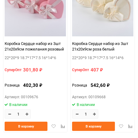
Коробка Сердце набор из 3шт
Коробка Сердце набор из 3шт
21х20х9см пожелания розовый
21х20х9см роза белый
22*20*9 18.7*17*7.5 16*14*6
22*20*9 18.7*17*7.5 16*14*6
301,80
407
СуперОпт
СуперОпт
₽
₽
402,30
542,60
Розница
Розница
₽
₽
Артикул: 00109676
Артикул: 00109668
В наличии
В наличии
Добавить
Добавить
Добавить
Доба
В корзину
В корзину
в
к
в
к
избранное
сравнению
избранно
срав