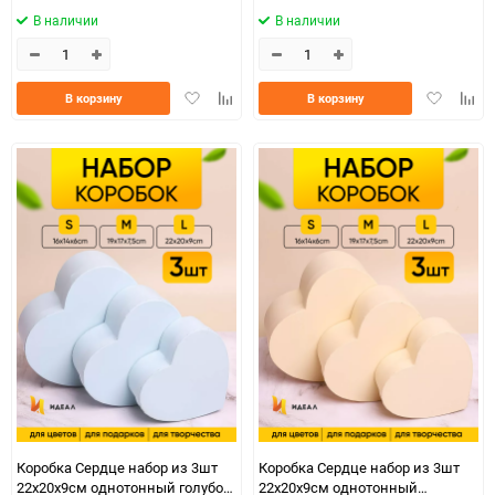
В наличии
В наличии
Добавить
Добавить
Добавить
Доба
В корзину
В корзину
в
к
в
к
избранное
сравнению
избранно
срав
Коробка Сердце набор из 3шт
Коробка Сердце набор из 3шт
22х20х9см однотонный голубой
22х20х9см однотонный