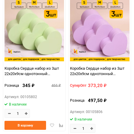
Коробка Сердце набор из 3шт
Коробка Сердце набор из 3шт
22х20х9см однотонный
22х20х9см однотонный
салатовый
сиреневый
345
373,20
466
Розница
СуперОпт
₽
₽
₽
Артикул: 00105802
497,50
Розница
₽
В наличии
Артикул: 00105806
В наличии
Добавить
Добавить
В корзину
в
к