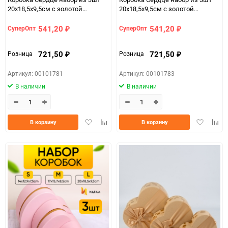
20х18,5х9,5см с золотой
20х18,5х9,5см с золотой
полосой белый
полосой красный
541,20
541,20
СуперОпт
СуперОпт
₽
₽
721,50
721,50
Розница
Розница
₽
₽
Артикул: 00101781
Артикул: 00101783
В наличии
В наличии
Добавить
Добавить
Добавить
Доба
В корзину
В корзину
в
к
в
к
избранное
сравнению
избранно
срав