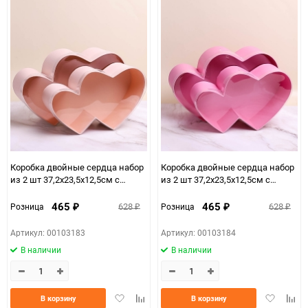
Коробка двойные сердца набор
Коробка двойные сердца набор
из 2 шт 37,2x23,5x12,5см с
из 2 шт 37,2x23,5x12,5см с
прозрачной крышкой кремовый
прозрачной крышкой розовый
465
465
628
628
Розница
Розница
₽
₽
₽
₽
Артикул: 00103183
Артикул: 00103184
В наличии
В наличии
Добавить
Добавить
Добавить
Доба
В корзину
В корзину