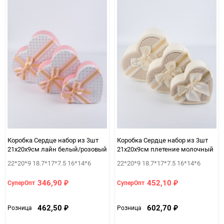
Коробка Сердце набор из 3шт
Коробка Сердце набор из 3шт
21х20х9см лайн белый/розовый
21х20х9см плетение молочный
22*20*9 18.7*17*7.5 16*14*6
22*20*9 18.7*17*7.5 16*14*6
346,90
452,10
СуперОпт
СуперОпт
₽
₽
462,50
602,70
Розница
Розница
₽
₽