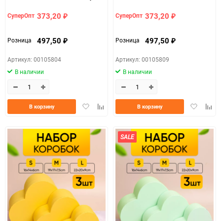
светлый
кремовый
373,20
373,20
СуперОпт
СуперОпт
₽
₽
497,50
497,50
Розница
Розница
₽
₽
Артикул: 00105804
Артикул: 00105809
В наличии
В наличии
Добавить
Добавить
Добавить
Доба
В корзину
В корзину
в
к
в
к
избранное
сравнению
избранно
срав
SALE