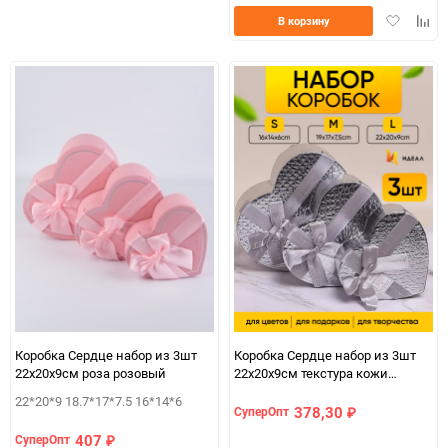
избранное
сравнению
Добавить
Доба
В корзину
в
к
избранно
срав
Коробка Сердце набор из 3шт
Коробка Сердце набор из 3шт
22х20х9см роза розовый
22х20х9см текстура кожи
серебро
22*20*9 18.7*17*7.5 16*14*6
378,30
СуперОпт
₽
407
СуперОпт
₽