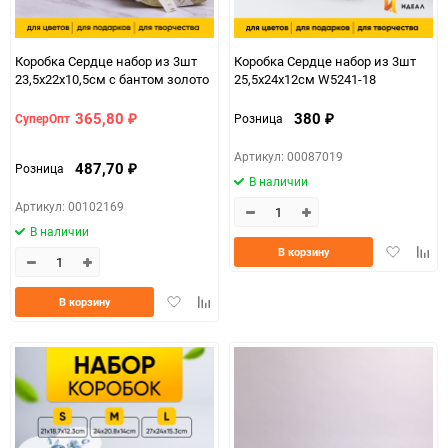
Коробка Сердце набор из 3шт
Коробка Сердце набор из 3шт
23,5х22х10,5см с бантом золото
25,5х24х12см W5241-18
365,80
380
СуперОпт
Розница
₽
₽
Артикул: 00087019
487,70
Розница
₽
В наличии
Артикул: 00102169
В наличии
Добавить
Доба
В корзину
в
к
избранно
срав
Добавить
Добавить
В корзину
в
к
избранное
сравнению