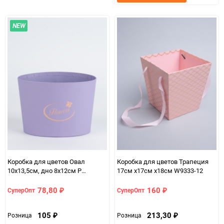
в
к
избранно
срав
NEW
Коробка для цветов Овал
Коробка для цветов Трапеция
10x13,5см, дно 8х12см Р
17см x17см x18см W9333-12
сиреневый
78,80
160
СуперОпт
СуперОпт
₽
₽
105
213,30
Розница
Розница
₽
₽