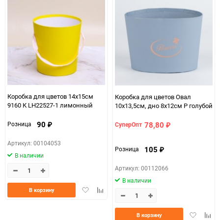
90
150
Коробка для цветов 14x15см
Коробка для цветов Овал
9160 К LH22527-1 лимонный
10x13,5см, дно 8х12см Р голубой
90
78,80
Розница
СуперОпт
₽
₽
Артикул: 00104053
105
Розница
₽
В наличии
Артикул: 00112066
В наличии
Добавить
Добавить
В корзину
в
к
избранное
сравнению
Добавить
Доба
В корзину