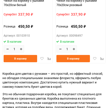
Чехол на коробку с ушками
Чехол на коробку с ушками
70х20см белый
70х20см розовый
337,90
337,90
СуперОпт
СуперОпт
₽
₽
450,50
450,50
Розница
Розница
₽
₽
Артикул: 00103910
Артикул: 00098497
В наличии
В наличии
Добавить
Добавить
Добавить
Доба
В корзину
В корзину
в
к
в
к
избранное
сравнению
избранно
срав
Коробка для цветов с ручками – это простой, но эффектный способ,
не обладая специальными знаниями флориста, оформить любую
цветочную композицию. Достаточно купить нужный вариант и
самому поместить букет цветов в короб.
Это не обычная подарочная коробка, ее покупают специально для
букетов из срезанных цветов. Коробка выполнена из плотного
картона, пластика. Внутри находится специальная пластиковая
вставка, которая на подобии вазы, поддерживает букет. Длинные