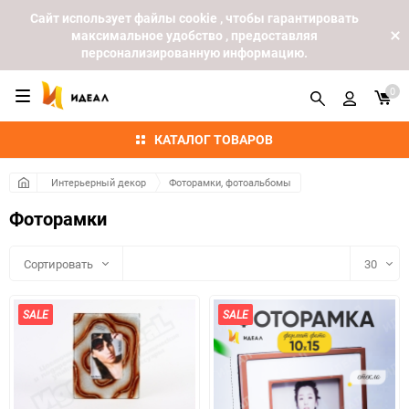
Cайт использует файлы cookie , чтобы гарантировать
максимальное удобство , предоставляя
персонализированную информацию.
0
КАТАЛОГ ТОВАРОВ
Интерьерный декор
Фоторамки, фотоальбомы
Фоторамки
Сортировать
30
30
SALE
SALE
60
90