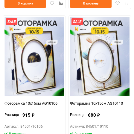
Добавить
Добавить
Добавить
Доба
В корзину
В корзину
в
к
в
к
избранное
сравнению
избранно
срав
SALE
SALE
Фоторамка 10х15см AG10106
Фоторамка 10х15см AG10110
915
680
Розница
Розница
₽
₽
Артикул: 84501/10106
Артикул: 84501/10110
В наличии
В наличии