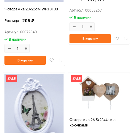
Фоторамка 20х25см WR18103
Артикул: 00058267
В наличии
205
Розница
₽
Артикул: 00072840
Добавить
Доба
В корзину
В наличии
в
к
избранно
срав
Добавить
Добавить
В корзину
в
к
избранное
сравнению
SALE
SALE
Фоторамка 26,5x23x4см с
крючками