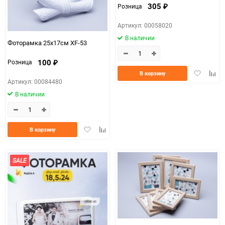
305
Розница
₽
Артикул: 00058020
В наличии
Фоторамка 25х17см XF-53
100
Розница
₽
Добавить
Доба
В корзину
Артикул: 00084480
в
к
избранно
срав
В наличии
Добавить
Добавить
В корзину
в
к
избранное
сравнению
SALE