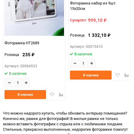
Фоторамка набор из 9шт.
15х20см
999,10
СуперОпт
₽
1 332,10
Розница
₽
Фоторамка HT2689
Артикул: 00073410
В наличии
235
Розница
₽
Артикул: 00084533
В наличии
Добавить
Доба
В корзину
в
к
избранно
срав
Добавить
Добавить
В корзину
в
к
избранное
сравнению
Что можно недорого купить, чтобы обновить интерьер помещения?
Конечно же, рамки для фотографий! В милые рамки не только
можно вставить фотографии с отдыха или с любимыми людьми.
Стильные, прекрасно выполненные, недорогие фоторамки помогут