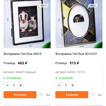
Фоторамка 10х15см 42015
Фоторамка 10х15см AG10101
465
915
Розница
Розница
₽
₽
Артикул: 84487/черный
Артикул: 84501/10101
В наличии
В наличии
Добавить
Добавить
Добавить
Доба
В корзину
В корзину
в
к
в
к
избранное
сравнению
избранно
срав