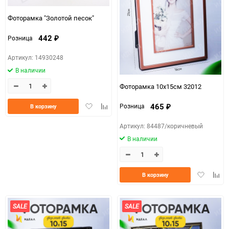
150
Фоторамка "Золотой песок"
442
Розница
₽
Артикул: 14930248
В наличии
Фоторамка 10х15см 32012
Добавить
Добавить
465
Розница
В корзину
₽
в
к
избранное
сравнению
Артикул: 84487/коричневый
В наличии
Добавить
Доба
В корзину
в
к
избранно
срав
SALE
SALE