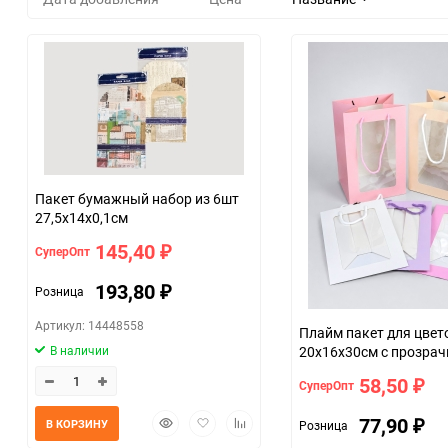
Пакет бумажный набор из 6шт
27,5х14х0,1см
145,40
СуперОпт
₽
193,80
Розница
₽
Артикул: 14448558
Плайм пакет для цвет
В наличии
20х16х30см с прозра
окном микс
58,50
СуперОпт
₽
Быстрый
Добавить
Добавить
77,90
В КОРЗИНУ
Розница
₽
просмотр
в
к