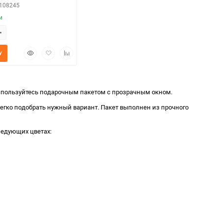
0108245
и
Быстрый
Добавить
Добавить
У
просмотр
в
к
избранное
сравнению
воспользуйтесь подарочным пакетом с прозрачным окном.
егко подобрать нужный вариант. Пакет выполнен из прочного
ледующих цветах: