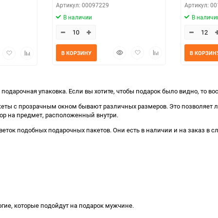
Артикул: 00097229
Артикул: 0
В наличии
В наличи
Быстрый
Добавить
Добавить
трый
Добавить
Добавить
В КОРЗИНУ
В КОРЗИН
просмотр
в
к
мотр
в
к
избранное
сравнению
избранное
сравнению
я подарочная упаковка. Если вы хотите, чтобы подарок было видно, то 
кеты с прозрачным окном бывают различных размеров. Это позволяет л
зор на предмет, расположенный внутри.
еток подобных подарочных пакетов. Они есть в наличии и на заказ в с
огие, которые подойдут на подарок мужчине.