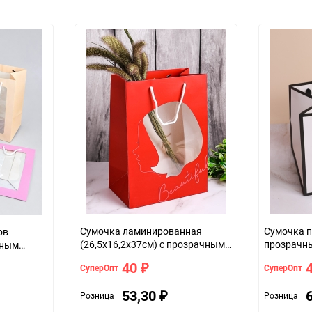
Сумочка ламинированная
Сумочка п
ов
(26,5х16,2х37см) с прозрачным
прозрачн
чным
окном красный
кант черн
40
СуперОпт
СуперОпт
₽
53,30
Розница
Розница
₽