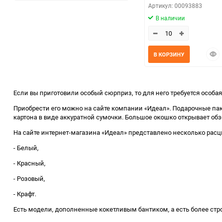
избранное
сравнению
Артикул: 00093883
В наличии
Быс
В КОРЗИНУ
прос
Если вы приготовили особый сюрприз, то для него требуется особа
Приобрести его можно на сайте компании «Идеал». Подарочные па
картона в виде аккуратной сумочки. Большое окошко открывает об
На сайте интернет-магазина «Идеал» представлено несколько расцв
- Белый,
- Красный,
- Розовый,
- Крафт.
Есть модели, дополненные кокетливым бантиком, а есть более стр