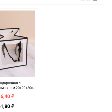
30
60
90
150
одарочная с
ым окном 20х20х20см
ый
46,40
₽
61,80
₽