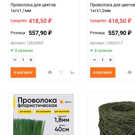
Проволока для цветов
Проволока для цветов
1кгx1,1мм
1кгx1,2мм
418,50
418,50
СуперОпт
СуперОпт
₽
₽
557,90
557,90
Розница
Розница
₽
₽
Артикул: 12632969
Артикул: 12602317
В наличии
В наличии
Быстрый
Добавить
Добавить
Быс
В КОРЗИНУ
В КОРЗИНУ
просмотр
в
к
прос
избранное
сравнению