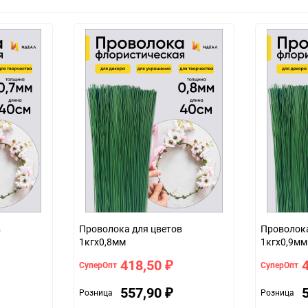
Проволока для цветов
Проволока для цве
1кгx0,8мм
1кгx0,9мм
418,50
СуперОпт
СуперОпт
₽
557,90
Розница
Розница
₽