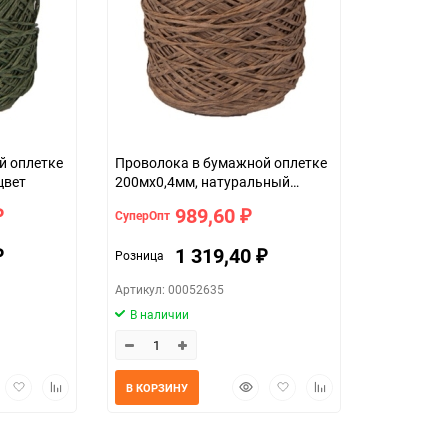
й оплетке
Проволока в бумажной оплетке
ный цвет
200мx0,4мм, натуральный
(древесный) цвет
989,60
СуперОпт
₽
₽
1 319,40
Розница
₽
₽
Артикул: 00052635
В наличии
трый
Добавить
Добавить
Быстрый
Добавить
Добавить
В КОРЗИНУ
мотр
в
к
просмотр
в
к
избранное
сравнению
избранное
сравнению