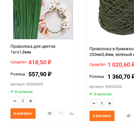
Проволока для цветов
Проволока в бумажно
1кгx1,8мм
200мx0,4мм, зеле
418,50
СуперОпт
₽
1 020,60
СуперОпт
557,90
Розница
₽
1 360,70
Розница
Артикул: 00085495
Артикул: 00052636
В наличии
В наличии
Быстрый
Добавить
Добавить
В КОРЗИНУ
Быс
В КОРЗИНУ
просмотр
в
к
прос
избранное
сравнению