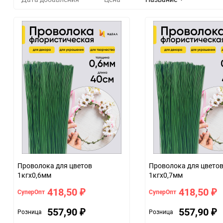
Проволока для цветов
Проволока для цветов
1кгx0,6мм
1кгx0,7мм
418,50
418,50
СуперОпт
СуперОпт
₽
₽
557,90
557,90
Розница
Розница
₽
₽