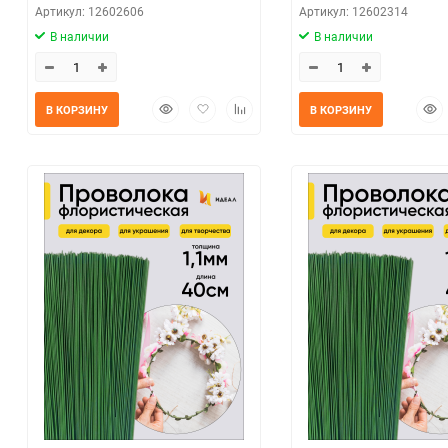
Артикул: 12602606
Артикул: 12602314
В наличии
В наличии
Быстрый
Добавить
Добавить
Быс
В КОРЗИНУ
В КОРЗИНУ
просмотр
в
к
прос
избранное
сравнению