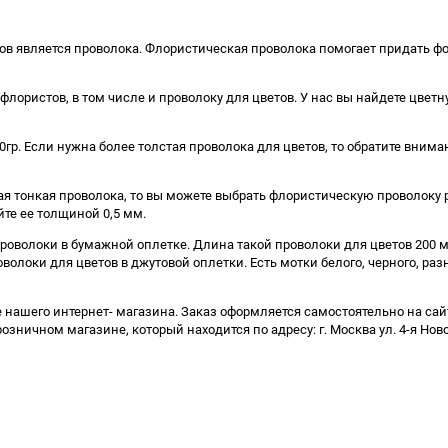
ов является проволока. Флористическая проволока помогает придать ф
флористов, в том числе и проволоку для цветов. У нас вы найдете цве
гр. Если нужна более толстая проволока для цветов, то обратите внима
 тонкая проволока, то вы можете выбрать флористическую проволоку ра
йте ее толщиной 0,5 мм.
волоки в бумажной оплетке. Длина такой проволоки для цветов 200 мет
локи для цветов в джутовой оплетки. Есть мотки белого, черного, разны
 нашего интернет- магазина. Заказ оформляется самостоятельно на сайт
розничном магазине, который находится по адресу: г. Москва ул. 4-я Но