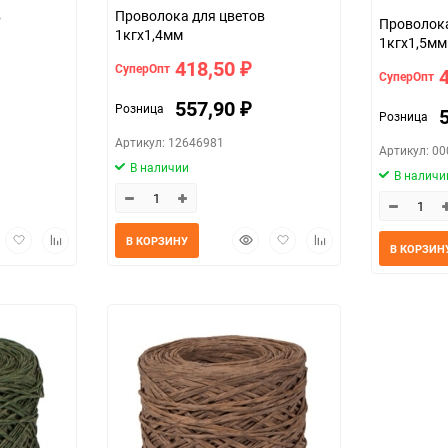
Проволока для цветов
Проволока для цве
1кгx1,4мм
1кгx1,5мм
418,50
СуперОпт
₽
СуперОпт
557,90
Розница
₽
Розница
Артикул: 12646981
Артикул: 0
В наличии
В наличи
трый
Добавить
Добавить
Быстрый
Добавить
Добавить
В КОРЗИНУ
В КОРЗИН
мотр
в
к
просмотр
в
к
избранное
сравнению
избранное
сравнению