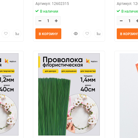
Артикул: 12602315
Артикул: 1
В наличии
В наличи
трый
Добавить
Добавить
Быстрый
Добавить
Добавить
В КОРЗИНУ
В КОРЗИН
мотр
в
к
просмотр
в
к
избранное
сравнению
избранное
сравнению