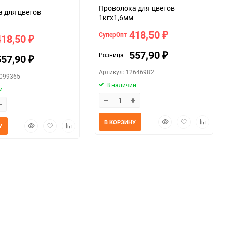
Проволока для цветов
тов
1кгx1,6мм
418,50
СуперОпт
₽
418,50
₽
557,90
Розница
₽
557,90
₽
Артикул: 12646982
0099365
В наличии
и
Быстрый
Добавить
Добавит
В КОРЗИНУ
Быстрый
Добавить
Добавить
У
просмотр
в
к
просмотр
в
к
избранное
сравнен
избранное
сравнению