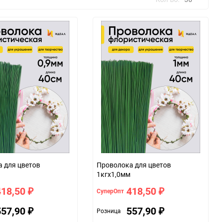
30
60
90
150
тов
Проволока для цветов
1кгx1,0мм
418,50
418,50
СуперОпт
₽
₽
557,90
557,90
Розница
₽
₽