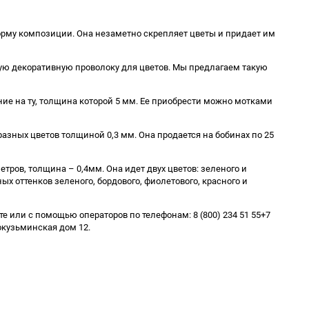
орму композиции. Она незаметно скрепляет цветы и придает им
тную декоративную проволоку для цветов. Мы предлагаем такую
ние на ту, толщина которой 5 мм. Ее приобрести можно мотками
зных цветов толщиной 0,3 мм. Она продается на бобинах по 25
ров, толщина – 0,4мм. Она идет двух цветов: зеленого и
х оттенков зеленого, бордового, фиолетового, красного и
е или с помощью операторов по телефонам: 8 (800) 234 51 55+7
вокузьминская дом 12.