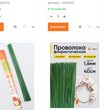
2602316
Артикул: 12602607
и
В наличии
Быстрый
Добавить
Добавить
Быстрый
Добавить
Добавит
У
В КОРЗИНУ
просмотр
в
к
просмотр
в
к
избранное
сравнению
избранное
сравнен