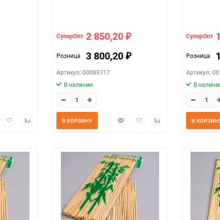
2 850,20
СуперОпт
СуперОпт
₽
3 800,20
Розница
Розница
₽
Артикул: 00089717
Артикул: 0
В наличии
В наличи
трый
Добавить
Добавить
Быстрый
Добавить
Добавить
В КОРЗИНУ
В КОРЗИН
мотр
в
к
просмотр
в
к
избранное
сравнению
избранное
сравнению