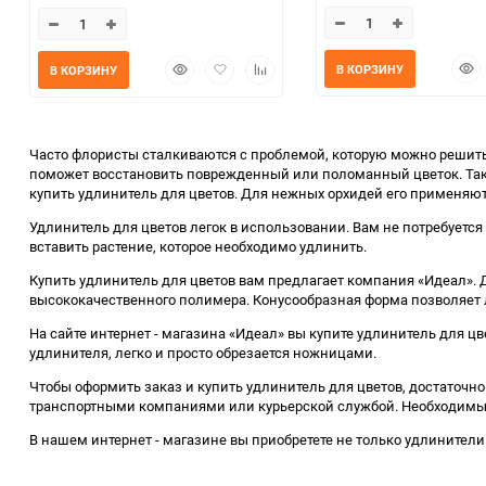
Быс
Быстрый
Добавить
Добавить
В КОРЗИНУ
В КОРЗИНУ
прос
просмотр
в
к
избранное
сравнению
Часто флористы сталкиваются с проблемой, которую можно решить 
поможет восстановить поврежденный или поломанный цветок. Такж
купить удлинитель для цветов. Для нежных орхидей его применяют,
Удлинитель для цветов легок в использовании. Вам не потребуетс
вставить растение, которое необходимо удлинить.
Купить удлинитель для цветов вам предлагает компания «Идеал»
высококачественного полимера. Конусообразная форма позволяет 
На сайте интернет - магазина «Идеал» вы купите удлинитель для цв
удлинителя, легко и просто обрезается ножницами.
Чтобы оформить заказ и купить удлинитель для цветов, достаточно
транспортными компаниями или курьерской службой. Необходимый
В нашем интернет - магазине вы приобретете не только удлинители