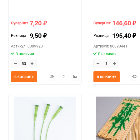
7,20
146,60
СуперОпт
СуперОпт
₽
₽
9,50
195,40
Розница
Розница
₽
₽
Артикул: 00099201
Артикул: 00090441
В наличии
В наличии
Быстрый
Добавить
Добавить
Быс
В КОРЗИНУ
В КОРЗИНУ
просмотр
в
к
прос
избранное
сравнению