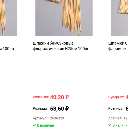
Шпажки бамбуковые
Шпажки б
м 100шт
флористические H25см 100шт
флористи
40,20
СуперОпт
СуперОпт
₽
53,60
Розница
Розница
₽
Артикул: 12636329
Артикул: 1
В наличии
В наличи