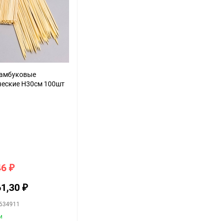
амбуковые
ческие H30см 100шт
46
₽
61,30
₽
2634911
и