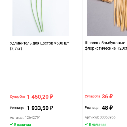
Шпажки бамбуковые
Удлинитель для цветов ≈500 шт
флористические H20с
(3,7кг)
36
1 450,20
СуперОпт
СуперОпт
₽
₽
48
1 933,50
Розница
Розница
₽
₽
Артикул: 00053956
Артикул: 12642791
В наличии
В наличии