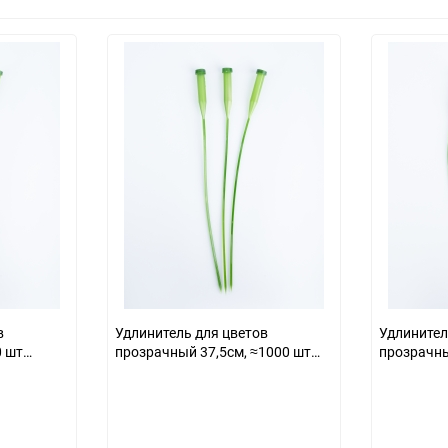
в
Удлинитель для цветов
Удлинител
прозрачный 37,5см, ≈1000 шт
прозрачны
(7,2кг) светло зеленый
зеленый