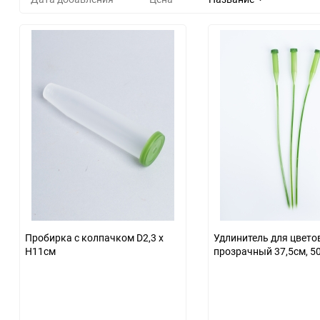
Пробирка c колпачком D2,3 х
Удлинитель для цвето
H11см
прозрачный 37,5см, 50 шт
светло зеленый