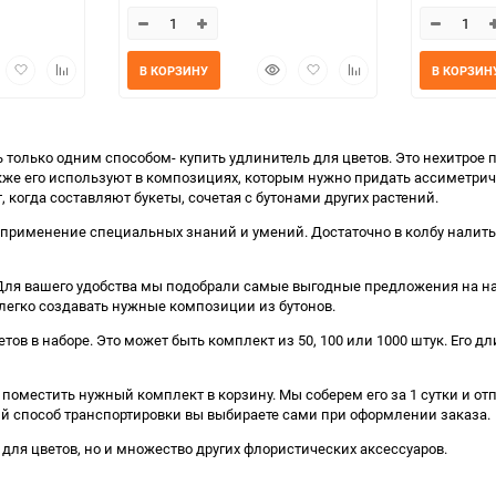
трый
Добавить
Добавить
Быстрый
Добавить
Добавить
В КОРЗИНУ
В КОРЗИН
мотр
в
к
просмотр
в
к
избранное
сравнению
избранное
сравнению
только одним способом- купить удлинитель для цветов. Это нехитрое п
е его используют в композициях, которым нужно придать ассиметриче
 когда составляют букеты, сочетая с бутонами других растений.
я применение специальных знаний и умений. Достаточно в колбу налить
. Для вашего удобства мы подобрали самые выгодные предложения на 
легко создавать нужные композиции из бутонов.
етов в наборе. Это может быть комплект из 50, 100 или 1000 штук. Его 
 поместить нужный комплект в корзину. Мы соберем его за 1 сутки и о
 способ транспортировки вы выбираете сами при оформлении заказа.
 для цветов, но и множество других флористических аксессуаров.