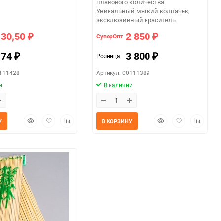
планового количества.
Уникальный мягкий колпачек,
эксклюзивный краситель
130,50
2 850
СуперОпт
₽
₽
174
3 800
Розница
₽
₽
0111428
Артикул: 00111389
и
В наличии
Быстрый
Добавить
Добавить
Быстрый
Добавить
Добавит
У
В КОРЗИНУ
просмотр
в
к
просмотр
в
к
избранное
сравнению
избранное
сравнен