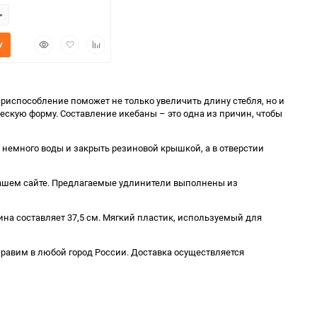
Быстрый
Добавить
Добавить
У
просмотр
в
к
избранное
сравнению
риспособление поможет не только увеличить длину стебля, но и
скую форму. Составление икебаны – это одна из причин, чтобы
 немного воды и закрыть резиновой крышкой, а в отверстии
нашем сайте. Предлагаемые удлинители выполнены из
длина составляет 37,5 см. Мягкий пластик, используемый для
тправим в любой город России. Доставка осуществляется