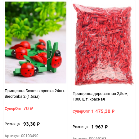
Прищепка Божья коровка 24шт.
Прищепка деревянная 2,5см,
Biedronka 2 (1,5см)
1000 шт. красная
70
СуперОпт
₽
1 475,30
СуперОпт
₽
93,30
Розница
₽
1 967
Розница
₽
Артикул: 00103490
Артикул: 00065163