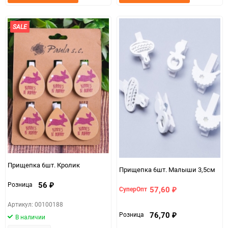
в
к
в
к
избранное
сравнению
избранно
срав
SALE
Прищепка 6шт. Кролик
Прищепка 6шт. Малыши 3,5см
56
Розница
₽
57,60
СуперОпт
₽
Артикул: 00100188
76,70
Розница
₽
В наличии