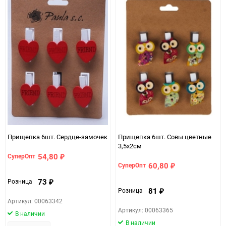
Прищепка 6шт. Сердце-замочек
Прищепка 6шт. Совы цветные
3,5х2см
54,80
СуперОпт
₽
60,80
СуперОпт
₽
73
Розница
₽
81
Розница
₽
Артикул: 00063342
Артикул: 00063365
В наличии
В наличии