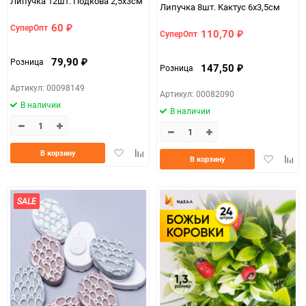
Липучка 12шт. Подкова 2,5х3см
Липучка 8шт. Кактус 6х3,5см
60
СуперОпт
₽
110,70
СуперОпт
₽
79,90
Розница
₽
147,50
Розница
₽
Артикул: 00098149
Артикул: 00082090
В наличии
В наличии
Добавить
Добавить
В корзину
Добавить
Доба
В корзину
в
к
в
к
избранное
сравнению
избранно
срав
SALE