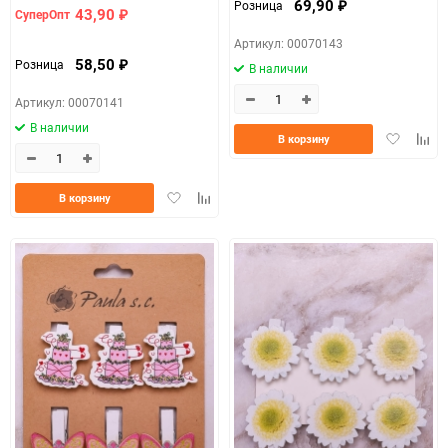
69,90
Розница
₽
43,90
СуперОпт
₽
Артикул: 00070143
58,50
Розница
₽
В наличии
Артикул: 00070141
В наличии
Добавить
Доба
В корзину
в
к
избранно
срав
Добавить
Добавить
В корзину
в
к
избранное
сравнению