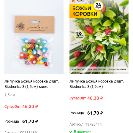
Липучка Божья коровка 24шт.
Липучка Божья коровка 24шт.
Biedronka 3 (1,5см) микс
Biedronka 3 (1,9см)
1,5 см
46,30
СуперОпт
₽
46,30
СуперОпт
₽
61,70
Розница
₽
61,70
Розница
₽
Артикул: 13723414
В наличии
Артикул: 00111489