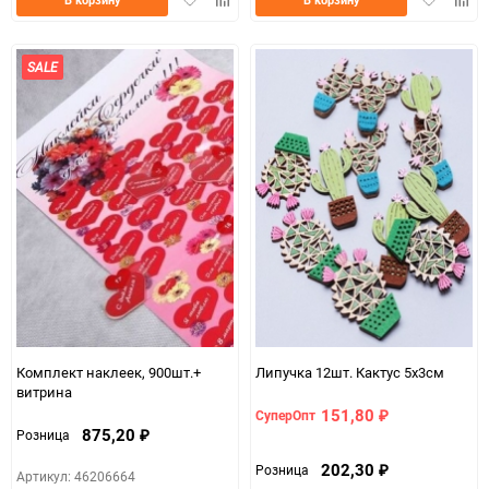
в
к
в
к
избранное
сравнению
избранно
срав
SALE
Комплект наклеек, 900шт.+
Липучка 12шт. Кактус 5х3см
витрина
151,80
СуперОпт
₽
875,20
Розница
₽
202,30
Розница
₽
Артикул: 46206664