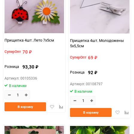
Прищепка 4шт. Лето 7х5см
Прищепка 4шт. Молодожены
5х5,5см
70
СуперОпт
₽
69
СуперОпт
₽
93,30
Розница
₽
92
Розница
₽
Артикул: 00105336
Артикул: 00108797
В наличии
В наличии
Добавить
Добавить
В корзину
в
к
Добавить
Доба
В корзину
избранное
сравнению
в
к
избранно
срав