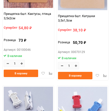
Прищепка 6шт. Кактусы, птица
Прищепка 6шт. Катушки
3,5х2см
3,5х1,5см
54,80
СуперОпт
₽
38,10
СуперОпт
₽
73
Розница
₽
50,70
Розница
₽
Артикул: 00100046
Артикул: 00070129
В наличии
В наличии
Добавить
Добавить
В корзину
Добавить
Доба
В корзину
в
к
в
к
избранное
сравнению
избранно
срав