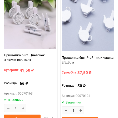
Прищепка 6шт. Цветочек
Прищепка 6шт. Чайник и чашка
3,5х2см 8D9157B
3,5х3см
49,50
СуперОпт
₽
37,50
СуперОпт
₽
66
Розница
₽
50
Розница
₽
Артикул: 00070163
Артикул: 00070124
В наличии
В наличии