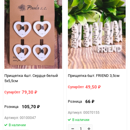
Прищепка 4шт. Сердце белый
Прищепка 6шт. FRIEND 3,5см
5х5,5см
49,50
СуперОпт
₽
79,30
СуперОпт
₽
66
Розница
₽
105,70
Розница
₽
Артикул: 00070155
Артикул: 00100047
В наличии
В наличии