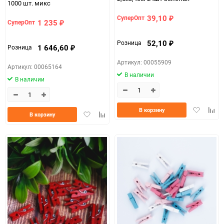
1000 шт. микс
39,10
СуперОпт
₽
1 235
СуперОпт
₽
52,10
Розница
₽
1 646,60
Розница
₽
Артикул: 00055909
Артикул: 00065164
В наличии
В наличии
Добавить
Доба
В корзину
Добавить
Добавить
В корзину
в
к
в
к
избранно
срав
избранное
сравнению