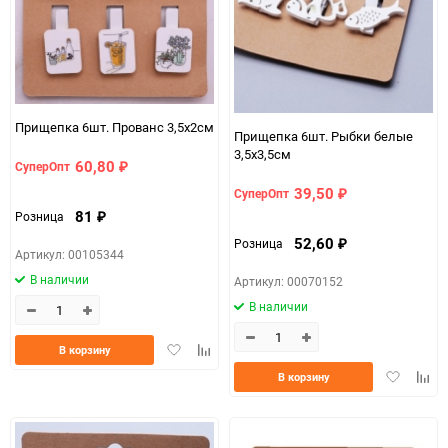
Прищепка 6шт. Прованс 3,5х2см
Прищепка 6шт. Рыбки белые
3,5х3,5см
60,80
СуперОпт
₽
39,50
СуперОпт
₽
81
Розница
₽
52,60
Розница
₽
Артикул: 00105344
В наличии
Артикул: 00070152
В наличии
Добавить
Добавить
В корзину
в
к
Добавить
Доба
В корзину
избранное
сравнению
в
к
избранно
срав