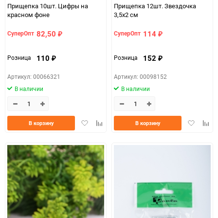
Прищепка 10шт. Цифры на
Прищепка 12шт. Звездочка
красном фоне
3,5х2 см
82,50
114
СуперОпт
СуперОпт
₽
₽
110
152
Розница
Розница
₽
₽
Артикул: 00066321
Артикул: 00098152
В наличии
В наличии
Добавить
Добавить
Добавить
Доба
В корзину
В корзину
в
к
в
к
избранное
сравнению
избранно
срав