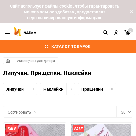
Cайт использует файлы cookie , чтобы гарантировать
максимальное удобство , предоставляя
персонализированную информацию.
0
КАТАЛОГ ТОВАРОВ
Аксессуары для декора
Липучки. Прищепки. Наклейки
Липучки
Наклейки
Прищепки
10
3
50
Сортировать
30
30
SALE
SALE