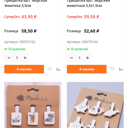
Прищепка 6шт. Морская
Прищепка 6шт. Морские
тематика 3,5см
животные 3,5х1,5см
43,90
39,50
СуперОпт
СуперОпт
₽
₽
58,50
52,60
Розница
Розница
₽
₽
Артикул: 00070162
Артикул: 00070164
В наличии
В наличии
Добавить
Добавить
Добавить
Доба
В корзину
В корзину
в
к
в
к
избранное
сравнению
избранно
срав