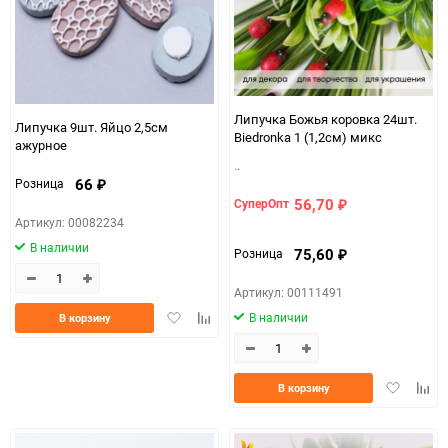
Липучка Божья коровка 24шт.
Липучка 9шт. Яйцо 2,5см
Biedronka 1 (1,2см) микс
ажурное
..
66
Розница
₽
56,70
СуперОпт
₽
Артикул: 00082234
В наличии
75,60
Розница
₽
Артикул: 00111491
Добавить
Добавить
В наличии
В корзину
в
к
избранное
сравнению
Добавить
Доба
В корзину
в
к
избранно
срав