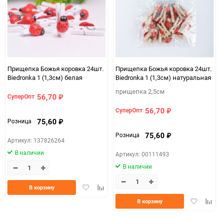
Прищепка Божья коровка 24шт.
Прищепка Божья коровка 24шт.
Biedronka 1 (1,3см) белая
Biedronka 1 (1,3см) натуральная
прищепка 2,5см
56,70
СуперОпт
₽
56,70
СуперОпт
₽
75,60
Розница
₽
75,60
Розница
₽
Артикул: 137826264
В наличии
Артикул: 00111493
В наличии
Добавить
Добавить
В корзину
в
к
Добавить
Доба
В корзину
избранное
сравнению
в
к
избранно
срав