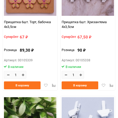
Прищепка 6шт. Торт, бабочка
Прищепка 6шт. Хризантема
4х3,5см
4х3,5см
67
67,50
СуперОпт
СуперОпт
₽
₽
89,30
90
Розница
Розница
₽
₽
Артикул: 00105339
Артикул: 00105338
В наличии
В наличии
Добавить
Добавить
Добавить
Доба
В корзину
В корзину
в
к
в
к
избранное
сравнению
избранно
срав