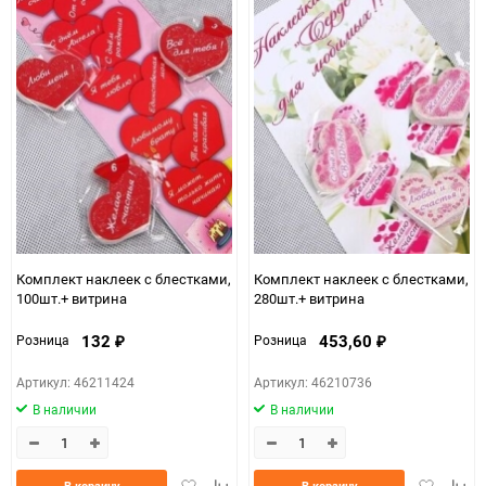
60
90
150
Комплект наклеек с блестками,
Комплект наклеек с блестками,
100шт.+ витрина
280шт.+ витрина
132
453,60
Розница
Розница
₽
₽
Артикул: 46211424
Артикул: 46210736
В наличии
В наличии
Добавить
Добавить
Добавить
Доба
В корзину
В корзину