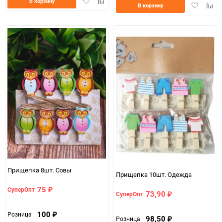
Добавить
Добавить
В корзину
Добавить
Доба
В корзину
в
к
в
к
избранное
сравнению
избранно
срав
Прищепка 8шт. Совы
Прищепка 10шт. Одежда
75
СуперОпт
₽
73,90
СуперОпт
₽
100
Розница
₽
98,50
Розница
₽