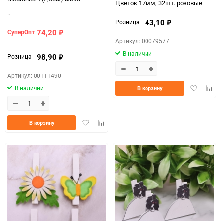
Цветок 17мм, 32шт. розовые
..
43,10
Розница
₽
74,20
СуперОпт
₽
Артикул: 00079577
В наличии
98,90
Розница
₽
Артикул: 00111490
Добавить
Доба
В наличии
В корзину
в
к
избранно
срав
Добавить
Добавить
В корзину
в
к
избранное
сравнению