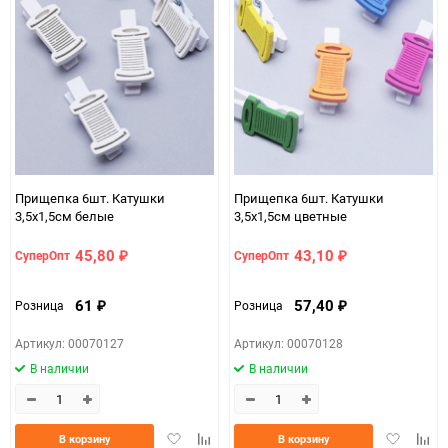
Прищепка 6шт. Катушки
Прищепка 6шт. Катушки
3,5х1,5см белые
3,5х1,5см цветные
45,80
43,10
СуперОпт
СуперОпт
₽
₽
61
57,40
Розница
Розница
₽
₽
Артикул: 00070127
Артикул: 00070128
В наличии
В наличии
Добавить
Добавить
Добавить
Доба
В корзину
В корзину