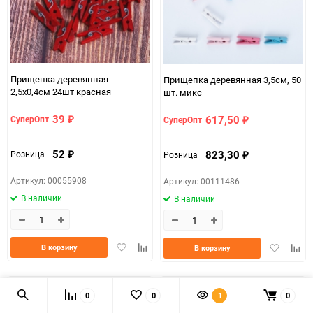
Прищепка деревянная
Прищепка деревянная 3,5см, 50
2,5х0,4см 24шт красная
шт. микс
39
617,50
СуперОпт
СуперОпт
₽
₽
52
823,30
Розница
Розница
₽
₽
Артикул: 00055908
Артикул: 00111486
В наличии
В наличии
Добавить
Добавить
Добавить
Доба
В корзину
В корзину
в
к
в
к
избранное
сравнению
избранно
срав
0
0
1
0