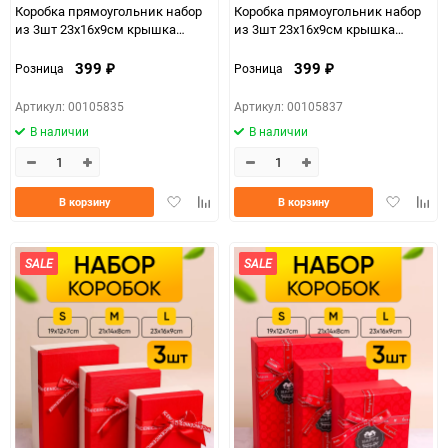
Коробка прямоугольник набор
Коробка прямоугольник набор
из 3шт 23х16х9см крышка
из 3шт 23х16х9см крышка
винная/белый,бант винный
голубая/белый,бант синий
399
399
Розница
Розница
₽
₽
Артикул: 00105835
Артикул: 00105837
В наличии
В наличии
Добавить
Добавить
Добавить
Доба
В корзину
В корзину
в
к
в
к
избранное
сравнению
избранно
срав
SALE
SALE