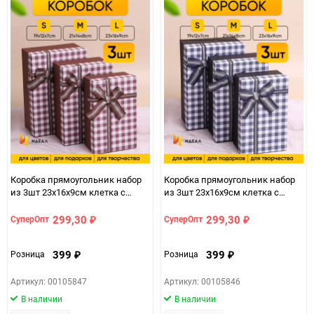
Коробка прямоугольник набор
Коробка прямоугольник набор
из 3шт 23х16х9см клетка с
из 3шт 23х16х9см клетка с
бантом коричневый
бантом черный
299,30
299,30
СуперОпт
СуперОпт
₽
₽
399
399
Розница
Розница
₽
₽
Артикул: 00105847
Артикул: 00105846
В наличии
В наличии