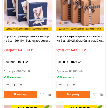
Коробка прямоугольник набор
Коробка прямоугольник набор
из 3шт 26х19х15см сухоцветы
из 3шт 29х21х9см бант ромбик
белый/синий
бежевый
645,80
647,30
СуперОпт
СуперОпт
₽
₽
861
863
Розница
Розница
₽
₽
Артикул: 00105850
Артикул: 00105866
В наличии
В наличии
Добавить
Добавить
Добавить
Доба
В корзину
В корзину
в
к
в
к
избранное
сравнению
избранно
срав