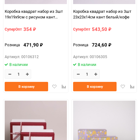
Коробка квадрат набор из 3шт
Коробка квадрат набор из 3шт
19х19х9см с рисуном кант
23х23х14см кант белый/кофе
белый/коричневый
354
543,50
СуперОпт
СуперОпт
₽
₽
471,90
724,60
Розница
Розница
₽
₽
Артикул: 00106312
Артикул: 00106305
В наличии
В наличии
Добавить
Добавить
Добавить
Доба
В корзину
В корзину
в
к
в
к
избранное
сравнению
избранно
срав