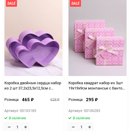
SALE
SALE
Коробка двойные сердца набор
Коробка квадрат набор из 3шт
из 2 шт 37,2x23,5x12,5см с
19x19x9см монпансье с бантом
прозрачной крышкой
розовый
сиреневый
465
295
628
Розница
Розница
₽
₽
₽
Артикул: 00103185
Артикул: 00106283
В наличии
В наличии