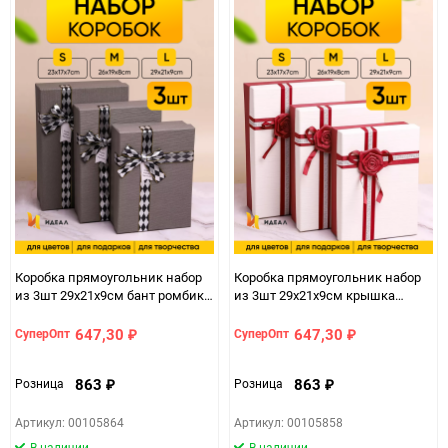
Коробка прямоугольник набор
Коробка прямоугольник набор
из 3шт 29х21х9см бант ромбик
из 3шт 29х21х9см крышка
серый
белая/винный,бант роза
винный
647,30
647,30
СуперОпт
СуперОпт
₽
₽
863
863
Розница
Розница
₽
₽
Артикул: 00105864
Артикул: 00105858
В наличии
В наличии