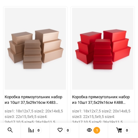
избранное
сравнению
избранно
срав
Коробка прямоугольник набор
Коробка прямоугольник набор
из 10шт 37,5х29х16см K483
из 10шт 37,5х29х16см K488
розовый пыльный
красный
size1: 18х12х7,5 size2: 20х14х8,5
size1: 18х12х7,5 size2: 20х14х8,5
size3: 22х15,5х9,5 size4:
size3: 22х15,5х9,5 size4:
24х17.10.5 size5: 26х19х11,5
24х17.10.5 size5: 26х19х11,5
size6: 28,5х21х12,5 size7:
size6: 28,5х21х12,5 size7:
0
0
1
0
31х23х13,5 size8: 33х24,5х14,5
31х23х13,5 size8: 33х24,5х14,5