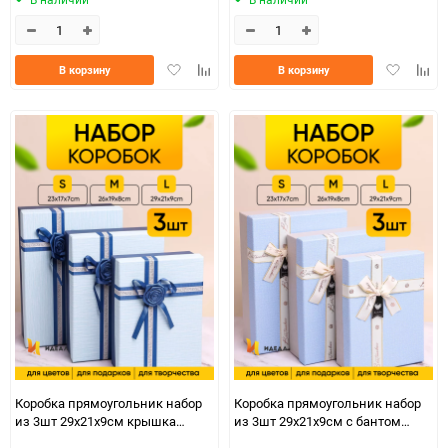
Добавить
Добавить
Добавить
Доба
В корзину
В корзину
в
к
в
к
избранное
сравнению
избранно
срав
Коробка прямоугольник набор
Коробка прямоугольник набор
из 3шт 29х21х9см крышка
из 3шт 29х21х9см с бантом
голубая/синий,бант роза синий
голубой/серый