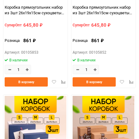
Коробка прямоугольник набор
Коробка прямоугольник набор
из 3шт 26х19х15см сухоцветы
из 3шт 26х19х15см сухоцветы
белый/голубой
белый/серый
645,80
645,80
СуперОпт
СуперОпт
₽
₽
861
861
Розница
Розница
₽
₽
Артикул: 00105853
Артикул: 00105852
В наличии
В наличии
Добавить
Добавить
Добавить
Доба
В корзину
В корзину
в
к
в
к
избранное
сравнению
избранно
срав