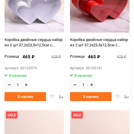
Коробка двойные сердца набор
Коробка двойные сердца набор
из 2 шт 37,2x23,5x12,5см с
из 2 шт 37,2x23,5x12,5см с
прозрачной крышкой белый
прозрачной крышкой красный
465
465
628
628
Розница
Розница
₽
₽
₽
₽
Артикул: 00102979
Артикул: 00103181
В наличии
В наличии
Добавить
Добавить
Добавить
Доба
В корзину
В корзину
в
к
в
к
избранное
сравнению
избранно
срав
SALE
SALE