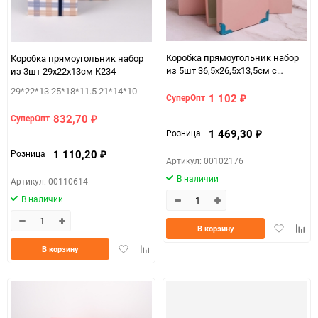
Коробка прямоугольник набор
Коробка прямоугольник набор
из 5шт 36,5х26,5х13,5см с
из 3шт 29х22х13см K234
уголками розовый
29*22*13 25*18*11.5 21*14*10
1 102
СуперОпт
₽
832,70
СуперОпт
₽
1 469,30
Розница
₽
1 110,20
Розница
₽
Артикул: 00102176
В наличии
Артикул: 00110614
В наличии
Добавить
Доба
В корзину
в
к
Добавить
Добавить
В корзину
избранно
срав
в
к
избранное
сравнению