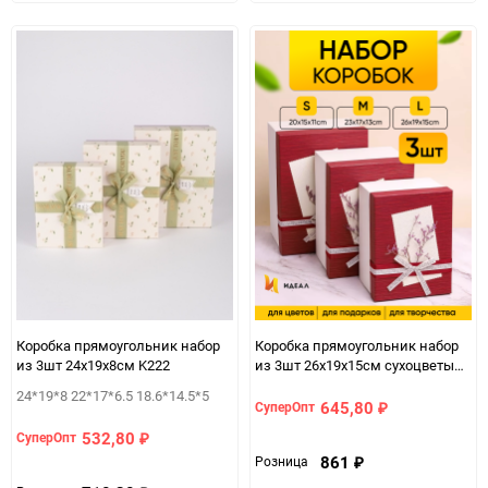
в
к
в
к
избранное
сравнению
избранно
срав
Коробка прямоугольник набор
Коробка прямоугольник набор
из 3шт 24х19х8см K222
из 3шт 26х19х15см сухоцветы
белый/винный
24*19*8 22*17*6.5 18.6*14.5*5
645,80
СуперОпт
₽
532,80
СуперОпт
₽
861
Розница
₽