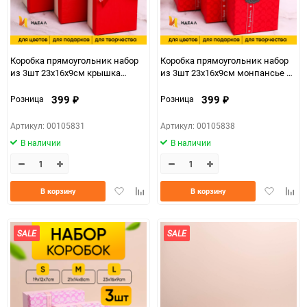
Коробка прямоугольник набор
Коробка прямоугольник набор
из 3шт 23х16х9см крышка
из 3шт 23х16х9см монпансье с
красная/белый,бант красный
бантом красный
399
399
Розница
Розница
₽
₽
Артикул: 00105831
Артикул: 00105838
В наличии
В наличии
Добавить
Добавить
Добавить
Доба
В корзину
В корзину
в
к
в
к
избранное
сравнению
избранно
срав
SALE
SALE