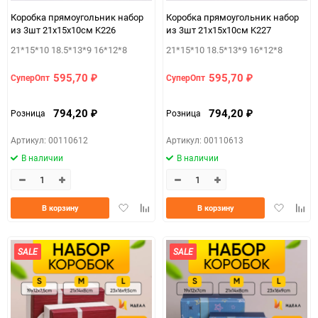
Коробка прямоугольник набор
Коробка прямоугольник набор
из 3шт 21х15х10см K226
из 3шт 21х15х10см K227
21*15*10 18.5*13*9 16*12*8
21*15*10 18.5*13*9 16*12*8
595,70
595,70
СуперОпт
СуперОпт
₽
₽
794,20
794,20
Розница
Розница
₽
₽
Артикул: 00110612
Артикул: 00110613
В наличии
В наличии
Добавить
Добавить
Добавить
Доба
В корзину
В корзину
в
к
в
к
избранное
сравнению
избранно
срав
SALE
SALE