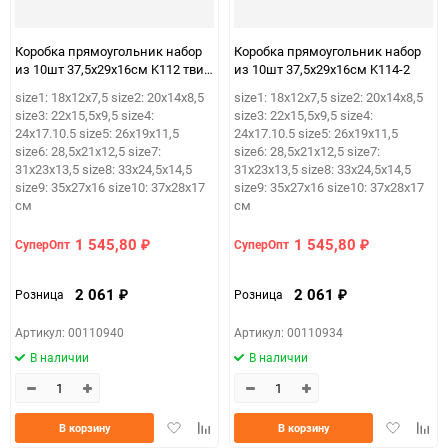
Коробка прямоугольник набор
Коробка прямоугольник набор
из 10шт 37,5х29х16см K112 твид
из 10шт 37,5х29х16см K114-2
серый
size1: 18х12х7,5 size2: 20х14х8,5
size1: 18х12х7,5 size2: 20х14х8,5
size3: 22х15,5х9,5 size4:
size3: 22х15,5х9,5 size4:
24х17.10.5 size5: 26х19х11,5
24х17.10.5 size5: 26х19х11,5
size6: 28,5х21х12,5 size7:
size6: 28,5х21х12,5 size7:
31х23х13,5 size8: 33х24,5х14,5
31х23х13,5 size8: 33х24,5х14,5
size9: 35х27х16 size10: 37х28х17
size9: 35х27х16 size10: 37х28х17
см
см
1 545,80
1 545,80
СуперОпт
СуперОпт
₽
₽
2 061
2 061
Розница
Розница
₽
₽
Артикул: 00110940
Артикул: 00110934
В наличии
В наличии
Добавить
Добавить
Добавить
Доба
В корзину
В корзину
в
к
в
к