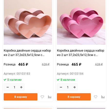
Коробка двойные сердца набор
Коробка двойные сердца набор
из 2 шт 37,2x23,5x12,5см с
из 2 шт 37,2x23,5x12,5см с
прозрачной крышкой кремовый
прозрачной крышкой розовый
465
465
628
628
Розница
Розница
₽
₽
₽
₽
Артикул: 00103183
Артикул: 00103184
В наличии
В наличии
Добавить
Добавить
Добавить
Доба
В корзину
В корзину
в
к
в
к
избранное
сравнению
избранно
срав