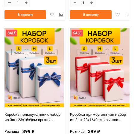
Добавить
Добавить
Добавить
Доба
В корзину
В корзину
в
к
в
к
избранное
сравнению
избранно
срав
SALE
SALE
Коробка прямоугольник набор
Коробка прямоугольник набор
из 3шт 23х16х9см крышка
из 3шт 23х16х9см крышка
белая/голубой,бант синий
белая/красный,бант красный
399
399
Розница
Розница
₽
₽