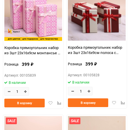
Коробка прямоугольник набор
Коробка прямоугольник набор
из 3шт 23х16х9см полоса с
из 3шт 23х16х9см монпансье с
бантом белый/винный микс
бантом розовый
399
399
Розница
Розница
₽
₽
Артикул: 00105828
Артикул: 00105839
В наличии
В наличии
Добавить
Доба
Добавить
Добавить
В корзину
В корзину
в
к
в
к
избранно
срав
избранное
сравнению
SALE
SALE