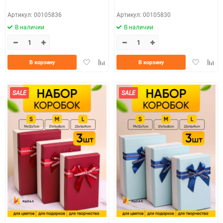
Артикул: 00105836
Артикул: 00105830
В наличии
В наличии
Добавить
Добавить
Добавить
Доба
В корзину
В корзину
в
к
в
к
избранное
сравнению
избранно
срав
SALE
SALE