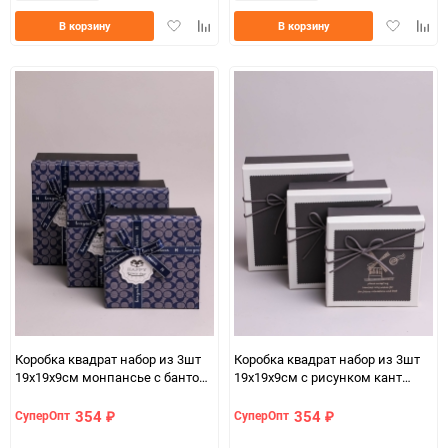
Добавить
Добавить
Добавить
Доба
В корзину
В корзину
в
к
в
к
избранное
сравнению
избранно
срав
Коробка квадрат набор из 3шт
Коробка квадрат набор из 3шт
19x19x9см монпансье с бантом
19х19х9см с рисунком кант
синий
белый/серый
354
354
СуперОпт
СуперОпт
₽
₽