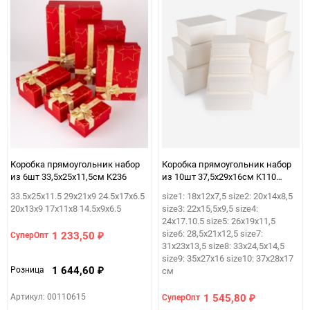
Коробка прямоугольник набор
Коробка прямоугольник набор
из 6шт 33,5х25х11,5см K236
из 10шт 37,5х29х16см K110
белый
33.5х25х11.5 29х21х9 24.5х17х6.5
size1: 18х12х7,5 size2: 20х14х8,5
20х13х9 17х11х8 14.5х9х6.5
size3: 22х15,5х9,5 size4:
24х17.10.5 size5: 26х19х11,5
size6: 28,5х21х12,5 size7:
1 233,50
СуперОпт
₽
31х23х13,5 size8: 33х24,5х14,5
size9: 35х27х16 size10: 37х28х17
1 644,60
Розница
см
₽
Артикул: 00110615
1 545,80
СуперОпт
₽