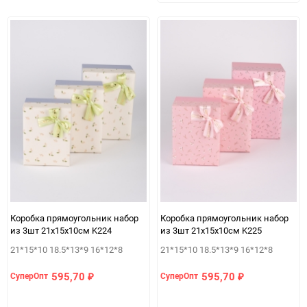
в
к
избранно
срав
Коробка прямоугольник набор
Коробка прямоугольник набор
из 3шт 21х15х10см K224
из 3шт 21х15х10см K225
21*15*10 18.5*13*9 16*12*8
21*15*10 18.5*13*9 16*12*8
595,70
595,70
СуперОпт
СуперОпт
₽
₽