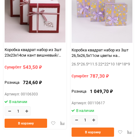
Коробка квадрат набор из 3шт
Коробка квадрат набор из 3шт
23х23х14см кант вишневый/
26,5х26,5х11см цветы на
белый
сиреневом K113
26.5*26.5*11.5 22*22*10 18*18*9
543,50
СуперОпт
₽
787,30
СуперОпт
₽
724,60
Розница
₽
1 049,70
Розница
₽
Артикул: 00106303
В наличии
Артикул: 00110617
В наличии
Добавить
Добавить
В корзину
в
к
Добавить
Доба
В корзину
избранное
сравнению