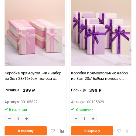
Коробка прямоугольник набор
Коробка прямоугольник набор
из 3шт 23х16х9см полоса с
из 3шт 23х16х9см полоса с
бантом белый/розовый микс
бантом белый/сиреневый микс
399
399
Розница
Розница
₽
₽
Артикул: 00105827
Артикул: 00105829
В наличии
В наличии
Добавить
Добавить
Добавить
Доба
В корзину
В корзину