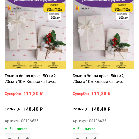
Бумага белая крафт 50г/м2,
Бумага белая крафт 50г/м2,
70см x 10м Классика Love,
70см x 10м Классика Love,
красный
розовый
111,30
111,30
СуперОпт
СуперОпт
₽
₽
148,40
148,40
Розница
Розница
₽
₽
Артикул: 00106635
Артикул: 00106636
В наличии
В наличии