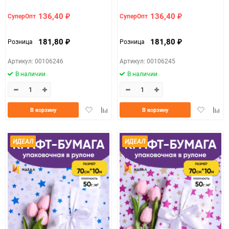
лаванда
розовый
136,40
136,40
СуперОпт
СуперОпт
₽
₽
181,80
181,80
Розница
Розница
₽
₽
Артикул: 00106246
Артикул: 00106245
В наличии
В наличии
Добавить
Добавить
Добавить
Доба
В корзину
В корзину
в
к
в
к
избранное
сравнению
избранно
срав
ИДЕАЛ
ИДЕАЛ