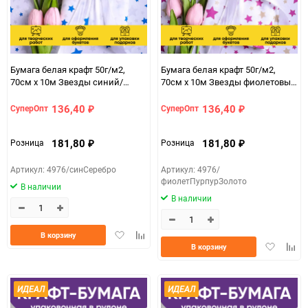
Бумага белая крафт 50г/м2,
Бумага белая крафт 50г/м2,
70см x 10м Звезды синий/
70см x 10м Звезды фиолетовый
серебро
пурпур/золото
136,40
136,40
СуперОпт
СуперОпт
₽
₽
181,80
181,80
Розница
Розница
₽
₽
Артикул: 4976/синСеребро
Артикул: 4976/
фиолетПурпурЗолото
В наличии
В наличии
Добавить
Добавить
В корзину
Добавить
Доба
в
к
В корзину
в
к
избранное
сравнению
избранно
срав
ИДЕАЛ
ИДЕАЛ