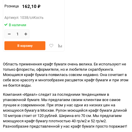
162,10
Розница
₽
Артикул: 1038/слКость
В наличии
Добавить
Добавить
В корзину
в
к
избранное
сравнению
Область применения крафт бумаги очень велика. Ее используют не
только флористы, оформители, но и любители скрапбукинга.
Моющаяся крафт бумага появилась совсем недавно. Она сочетает в
себе всю красоту и многообразие расцветок крафт бумаги и при этом
не боится воды.
Компания «Идеал» следит за последними тенденциями в
упаковочной бумаге. Мы предлагаем своим клиентам все самое
лучшее и современное. При этом у нас одни из низких цен на
моющуюся бумагу в Москве. Рулон моющейся крафт бумаги длиной
10 метров стоит от 120 рублей. Ширина его 70 см. Мы предлагаем
моющуюся крафт бумагу плотностью 40 гр/м2 и 52 гр/м2.
Разнообразие представленной у нас крафт бумаги просто поражает!