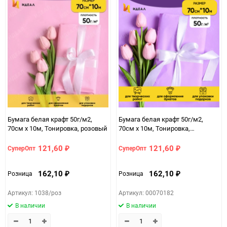
Бумага белая крафт 50г/м2,
Бумага белая крафт 50г/м2,
70см x 10м, Тонировка, розовый
70см x 10м, Тонировка,
сиреневый
121,60
121,60
СуперОпт
СуперОпт
₽
₽
162,10
162,10
Розница
Розница
₽
₽
Артикул: 1038/роз
Артикул: 00070182
В наличии
В наличии