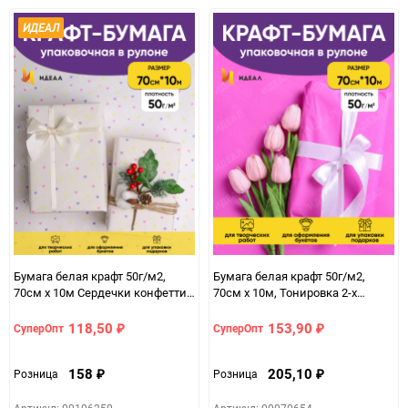
избранное
сравнению
избранно
срав
ИДЕАЛ
Бумага белая крафт 50г/м2,
Бумага белая крафт 50г/м2,
70см x 10м Сердечки конфетти,
70см x 10м, Тонировка 2-х
счастье
сторонняя, фуксия/розовый
118,50
153,90
СуперОпт
СуперОпт
₽
₽
158
205,10
Розница
Розница
₽
₽