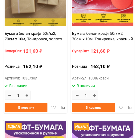
Бумага белая крафт 50г/м2,
Бумага белая крафт 50г/м2,
70см x 10м, Тонировка, золото
70см x 10м, Тонировка, красный
121,60
121,60
СуперОпт
СуперОпт
₽
₽
162,10
162,10
Розница
Розница
₽
₽
Артикул: 1038/зол
Артикул: 1038/красн
В наличии
В наличии
Добавить
Добавить
Добавить
Доба
В корзину
В корзину
в
к
в
к
избранное
сравнению
избранно
срав
ИДЕАЛ
ИДЕАЛ