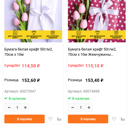
150
Бумага белая крафт 50г/м2,
Бумага белая крафт 50г/м2,
70см x 10м
70см x 10м Жемчужины
брусничный
114,50
115,10
СуперОпт
СуперОпт
₽
₽
152,60
153,40
Розница
Розница
₽
₽
Артикул: 00072947
Артикул: 00074898
В наличии
В наличии
Добавить
Добавить
Добавить
Доба
В корзину
В корзину
в
к
в
к
избранное
сравнению
избранно
срав