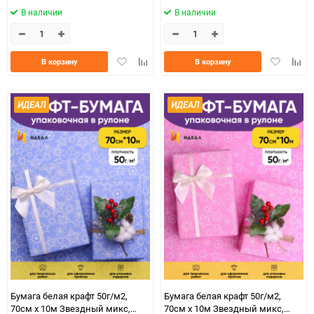
В наличии
В наличии
Добавить
Добавить
Добавить
Доба
В корзину
В корзину
в
к
в
к
избранное
сравнению
избранно
срав
ИДЕАЛ
ИДЕАЛ
Бумага белая крафт 50г/м2,
Бумага белая крафт 50г/м2,
70см x 10м Звездный микс,
70см x 10м Звездный микс,