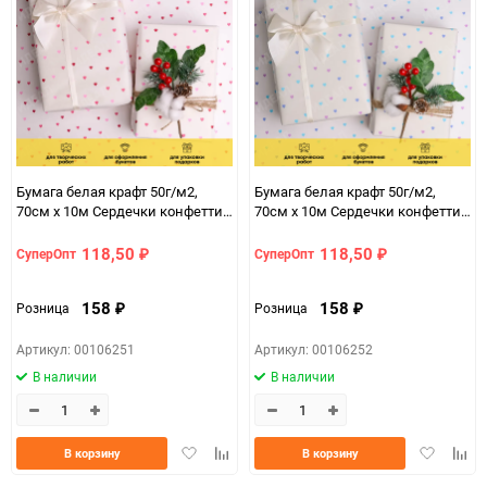
Бумага белая крафт 50г/м2,
Бумага белая крафт 50г/м2,
70см x 10м Сердечки конфетти,
70см x 10м Сердечки конфетти,
любовь
нежность
118,50
118,50
СуперОпт
СуперОпт
₽
₽
158
158
Розница
Розница
₽
₽
Артикул: 00106251
Артикул: 00106252
В наличии
В наличии
Добавить
Добавить
Добавить
Доба
В корзину
В корзину
в
к
в
к