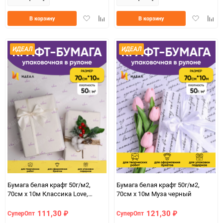
Добавить
Добавить
Добавить
Доба
В корзину
В корзину
в
к
в
к
избранное
сравнению
избранно
срав
ИДЕАЛ
ИДЕАЛ
Бумага белая крафт 50г/м2,
Бумага белая крафт 50г/м2,
70см x 10м Классика Love,
70см x 10м Муза черный
сиреневый
111,30
121,30
СуперОпт
СуперОпт
₽
₽