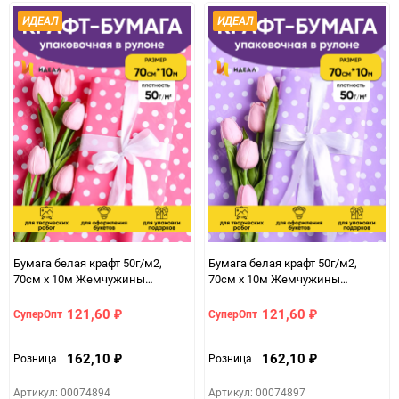
ИДЕАЛ
ИДЕАЛ
Бумага белая крафт 50г/м2,
Бумага белая крафт 50г/м2,
70см x 10м Жемчужины
70см x 10м Жемчужины
розовый туманный
сиреневый светлый
121,60
121,60
СуперОпт
СуперОпт
₽
₽
162,10
162,10
Розница
Розница
₽
₽
Артикул: 00074894
Артикул: 00074897