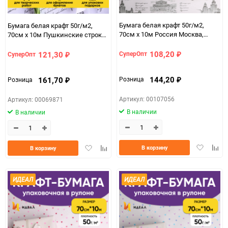
Бумага белая крафт 50г/м2,
Бумага белая крафт 50г/м2,
70см x 10м Россия Москва,
70см x 10м Пушкинские строки,
черный
чёрный
108,20
121,30
СуперОпт
СуперОпт
₽
₽
144,20
161,70
Розница
Розница
₽
₽
Артикул: 00107056
Артикул: 00069871
В наличии
В наличии
Добавить
Доба
Добавить
Добавить
В корзину
В корзину
в
к
в
к
избранно
срав
избранное
сравнению
ИДЕАЛ
ИДЕАЛ