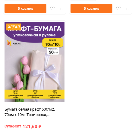
Добавить
Добавить
Добавить
Доба
В корзину
В корзину
в
к
в
к
избранное
сравнению
избранно
срав
ИДЕАЛ
Бумага белая крафт 50г/м2,
70см x 10м, Тонировка,
слоновая кость
121,60
СуперОпт
₽